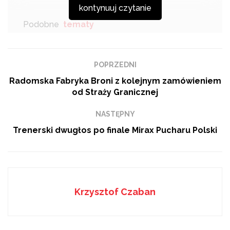
kontynuuj czytanie
Podobne
tematy
„Dla każdego jest miejsce na drodze” – kampania
radomskiej drogówki
POPRZEDNI
80 lat Aeroklubu Radomskiego
Radomska Fabryka Broni z kolejnym zamówieniem
od Straży Granicznej
Radom zachęca do przekazywania 1,5% podatku
lokalnym organizacjom
NASTĘPNY
Trenerski dwugłos po finale Mirax Pucharu Polski
Tags:
dziennik
Krzysztof Czaban