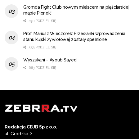
Gromda Fight Club nowym miejscem na pięściarskiej
mapie Pionek!
490 PODZIEL SIĘ
Prof. Mariusz Wieczorek: Przesłanki wprowadzenia
stanu klęski żywiołowej zostały spełnione
553 PODZIEL SIĘ
Wyszukani – Ayoub Sayed
663 PODZIEL SIĘ
Redakcja CBJB Sp z o.o.
ul. Grodzka 2