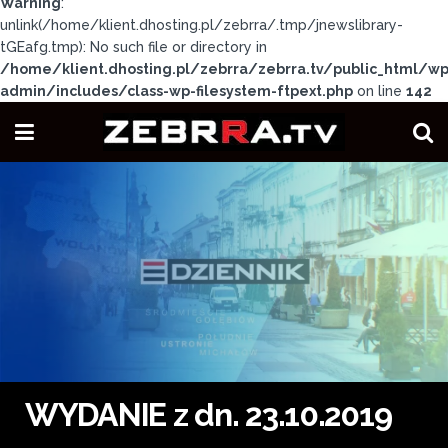
Warning
:
unlink(/home/klient.dhosting.pl/zebrra/.tmp/jnewslibrary-
tGEafg.tmp): No such file or directory in
/home/klient.dhosting.pl/zebrra/zebrra.tv/public_html/wp
admin/includes/class-wp-filesystem-ftpext.php
on line
142
WYDANIE z dn. 23.10.2019