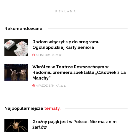
REKLAMA
Rekomendowane
.
Radom włączył się do programu
Ogólnopolskiej Karty Seniora
6 LISTOPADA 2017
Wkrótce w Teatrze Powszechnym w
Radomiu premiera spektaklu „Człowiek z La
Manchy”
3 PAŹDZIERNIKA 2017
Najpopularniejsze
tematy.
Groźny pająk jest w Polsce. Nie ma z nim
żartów