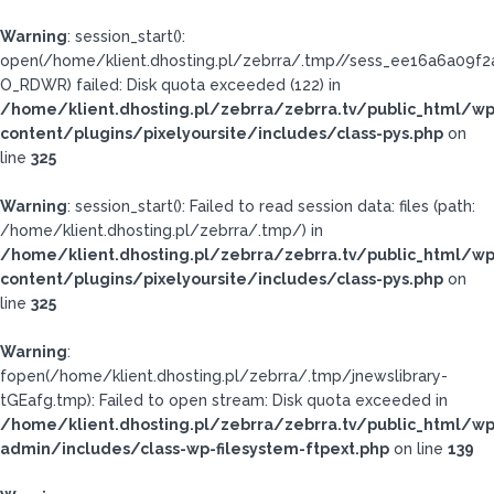
Warning
: session_start():
open(/home/klient.dhosting.pl/zebrra/.tmp//sess_ee16a6a09f2
O_RDWR) failed: Disk quota exceeded (122) in
/home/klient.dhosting.pl/zebrra/zebrra.tv/public_html/wp
content/plugins/pixelyoursite/includes/class-pys.php
on
line
325
Warning
: session_start(): Failed to read session data: files (path:
/home/klient.dhosting.pl/zebrra/.tmp/) in
/home/klient.dhosting.pl/zebrra/zebrra.tv/public_html/wp
content/plugins/pixelyoursite/includes/class-pys.php
on
line
325
Warning
:
fopen(/home/klient.dhosting.pl/zebrra/.tmp/jnewslibrary-
tGEafg.tmp): Failed to open stream: Disk quota exceeded in
/home/klient.dhosting.pl/zebrra/zebrra.tv/public_html/wp
admin/includes/class-wp-filesystem-ftpext.php
on line
139