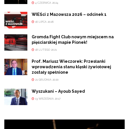
4 CZERWCA 2024
WIEŚci z Mazowsza 2026 – odcinek 1
16 LIPCA 2026
Gromda Fight Club nowym miejscem na
pięściarskiej mapie Pionek!
18 LUTEGO 2021
Prof. Mariusz Wieczorek: Przesłanki
wprowadzenia stanu klęski żywiołowej
zostały spełnione
21 GRUDNIA 2020
Wyszukani – Ayoub Sayed
13 WRZEŚNIA 2017