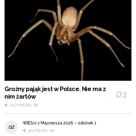
Groźny pająk jest w Polsce. Nie ma z
nim żartów
1051 PODZIEL SIĘ
WIEŚci z Mazowsza 2026 – odcinek 1
473 PODZIEL SIĘ