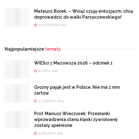
Mateusz Borek: – Wciąż czuję entuzjazm, chcę
doprowadzić do walki Parzęczewskiego!
22 LISTOPADA 2019
Najpopularniejsze
tematy.
WIEŚci z Mazowsza 2026 – odcinek 1
16 LIPCA 2026
Groźny pająk jest w Polsce. Nie ma z nim
żartów
4 CZERWCA 2024
Prof. Mariusz Wieczorek: Przesłanki
wprowadzenia stanu klęski żywiołowej
zostały spełnione
21 GRUDNIA 2020