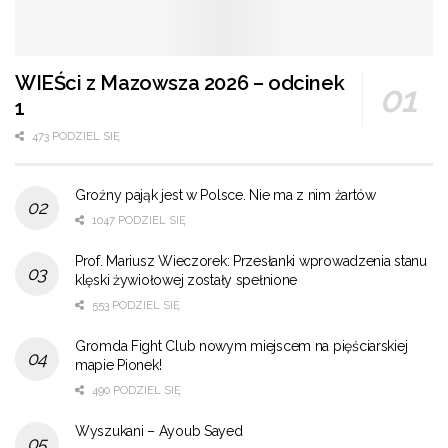
WIEŚci z Mazowsza 2026 – odcinek
1
473 PODZIEL SIĘ
Groźny pająk jest w Polsce. Nie ma z nim żartów
1047 PODZIEL SIĘ
Prof. Mariusz Wieczorek: Przesłanki wprowadzenia stanu
klęski żywiołowej zostały spełnione
553 PODZIEL SIĘ
Gromda Fight Club nowym miejscem na pięściarskiej
mapie Pionek!
490 PODZIEL SIĘ
Wyszukani – Ayoub Sayed