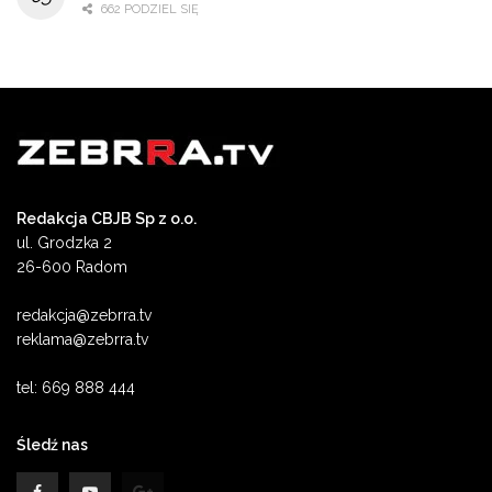
662 PODZIEL SIĘ
Redakcja CBJB Sp z o.o.
ul. Grodzka 2
26-600 Radom
redakcja@zebrra.tv
reklama@zebrra.tv
tel: 669 888 444
Śledź nas