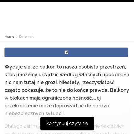
Home
Dziennik
Wydaje się, że balkon to nasza osobista przestrzeń,
którą możemy urządzić według własnych upodobań i
nic nam tutaj nie grozi. Niestety, rzeczywistość
często pokazuje, że to nie do końca prawda. Balkony
w blokach mają ograniczoną nośność
. J
ej
przekroczenie może doprowadzić do bardzo
niebezpiecznych sytuacji.
kontynuuj czytanie
Dlatego zanim zdecydujesz się na wstawienie ciężkich
donic czy masywnych mebli na balkon, dowiedz się, ile