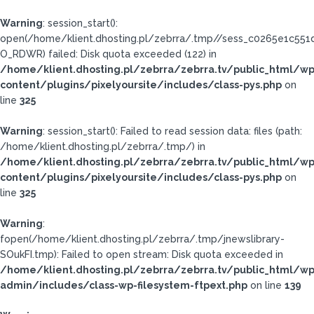
Warning
: session_start():
open(/home/klient.dhosting.pl/zebrra/.tmp//sess_c0265e1c55
O_RDWR) failed: Disk quota exceeded (122) in
/home/klient.dhosting.pl/zebrra/zebrra.tv/public_html/wp
content/plugins/pixelyoursite/includes/class-pys.php
on
line
325
Warning
: session_start(): Failed to read session data: files (path:
/home/klient.dhosting.pl/zebrra/.tmp/) in
/home/klient.dhosting.pl/zebrra/zebrra.tv/public_html/wp
content/plugins/pixelyoursite/includes/class-pys.php
on
line
325
Warning
:
fopen(/home/klient.dhosting.pl/zebrra/.tmp/jnewslibrary-
SOukFI.tmp): Failed to open stream: Disk quota exceeded in
/home/klient.dhosting.pl/zebrra/zebrra.tv/public_html/wp
admin/includes/class-wp-filesystem-ftpext.php
on line
139