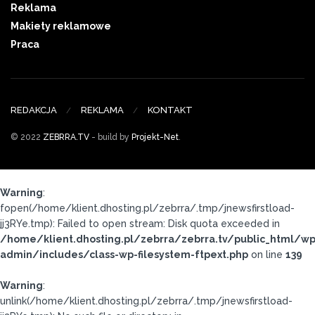
Reklama
Makiety reklamowe
Praca
REDAKCJA
REKLAMA
KONTAKT
© 2022
ZEBRRA.TV
- build by
Projekt-Net
.
Warning
:
fopen(/home/klient.dhosting.pl/zebrra/.tmp/jnewsfirstload-
jj3RYe.tmp): Failed to open stream: Disk quota exceeded in
/home/klient.dhosting.pl/zebrra/zebrra.tv/public_html/wp
admin/includes/class-wp-filesystem-ftpext.php
on line
139
Warning
:
unlink(/home/klient.dhosting.pl/zebrra/.tmp/jnewsfirstload-