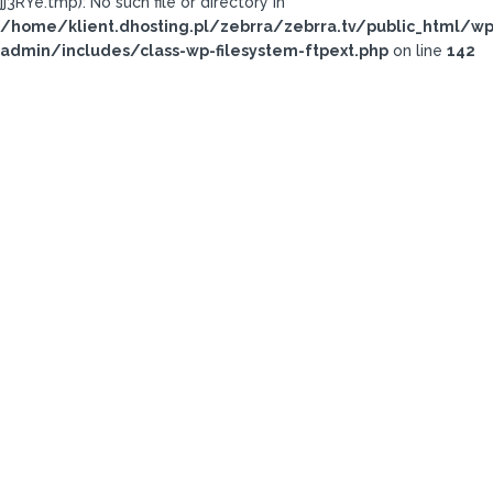
jj3RYe.tmp): No such file or directory in
/home/klient.dhosting.pl/zebrra/zebrra.tv/public_html/wp
admin/includes/class-wp-filesystem-ftpext.php
on line
142