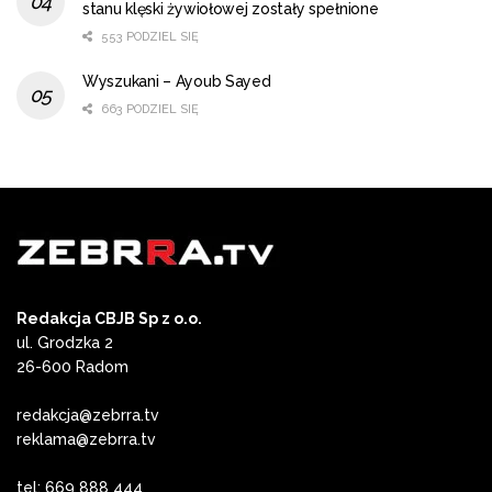
stanu klęski żywiołowej zostały spełnione
553 PODZIEL SIĘ
Wyszukani – Ayoub Sayed
663 PODZIEL SIĘ
Redakcja CBJB Sp z o.o.
ul. Grodzka 2
26-600 Radom
redakcja@zebrra.tv
reklama@zebrra.tv
tel: 669 888 444