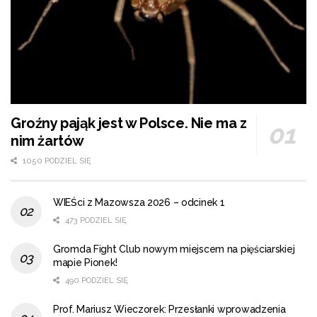
Groźny pająk jest w Polsce. Nie ma z
nim żartów
1050 PODZIEL SIĘ
WIEŚci z Mazowsza 2026 – odcinek 1
473 PODZIEL SIĘ
Gromda Fight Club nowym miejscem na pięściarskiej
mapie Pionek!
490 PODZIEL SIĘ
Prof. Mariusz Wieczorek: Przesłanki wprowadzenia