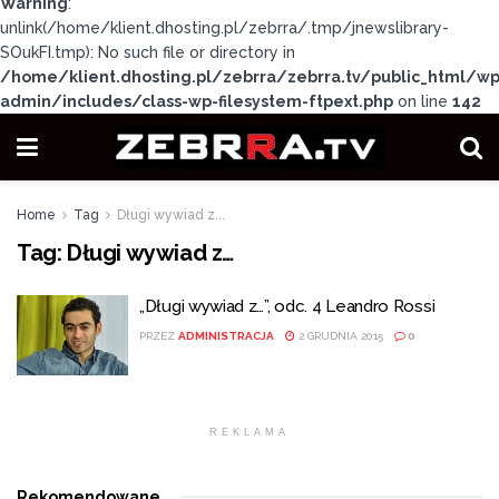
Warning
:
unlink(/home/klient.dhosting.pl/zebrra/.tmp/jnewslibrary-
SOukFI.tmp): No such file or directory in
/home/klient.dhosting.pl/zebrra/zebrra.tv/public_html/wp
admin/includes/class-wp-filesystem-ftpext.php
on line
142
Home
Tag
Długi wywiad z...
Tag:
Długi wywiad z…
„Długi wywiad z…”, odc. 4 Leandro Rossi
PRZEZ
ADMINISTRACJA
2 GRUDNIA 2015
0
REKLAMA
Rekomendowane
.