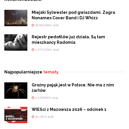
Miejski Sylwester pod gwiazdami. Zagra
Nonames Cover Band i DJ Whizz
28 GRUDNIA 2016
Rejestr pedofilów już działa. Są tam
mieszkańcy Radomia
2 STYCZNIA 2018
Najpopularniejsze
tematy.
Groźny pająk jest w Polsce. Nie ma z nim
żartów
4 CZERWCA 2024
WIEŚci z Mazowsza 2026 – odcinek 1
16 LIPCA 2026