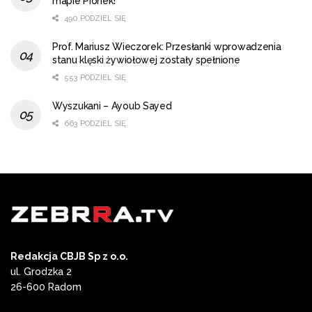
mapie Pionek!
490 PODZIEL SIĘ
Prof. Mariusz Wieczorek: Przesłanki wprowadzenia
stanu klęski żywiołowej zostały spełnione
553 PODZIEL SIĘ
Wyszukani – Ayoub Sayed
663 PODZIEL SIĘ
Redakcja CBJB Sp z o.o.
ul. Grodzka 2
26-600 Radom