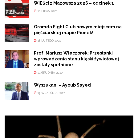
WIEŚci z Mazowsza 2026 – odcinek 1
16 LIPCA 2026
Gromda Fight Club nowym miejscem na
pięściarskiej mapie Pionek!
18 LUTEGO 2021
Prof. Mariusz Wieczorek: Przesłanki
wprowadzenia stanu klęski żywiołowej
zostały spełnione
21 GRUDNIA 2020
Wyszukani – Ayoub Sayed
13 WRZEŚNIA 2017