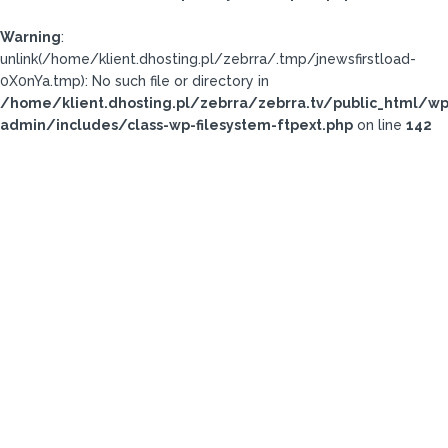
Warning
:
unlink(/home/klient.dhosting.pl/zebrra/.tmp/jnewsfirstload-
0X0nYa.tmp): No such file or directory in
/home/klient.dhosting.pl/zebrra/zebrra.tv/public_html/wp
admin/includes/class-wp-filesystem-ftpext.php
on line
142