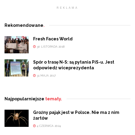
REKLAMA
Rekomendowane
.
Fresh Faces World
30 LISTOPADA 2018
Spór o trasę N-S: są pytania PiS-u. Jest
odpowiedź wiceprezydenta
31 MAJA 2017
Najpopularniejsze
tematy.
Groźny pająk jest w Polsce. Nie ma z nim
żartów
4 CZERWCA 2024