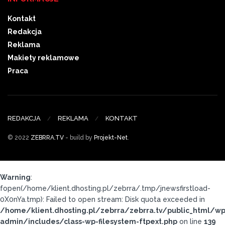
Kontakt
Redakcja
Reklama
Makiety reklamowe
Praca
REDAKCJA
REKLAMA
KONTAKT
© 2022
ZEBRRA.TV
- build by
Projekt-Net
.
Warning
:
fopen(/home/klient.dhosting.pl/zebrra/.tmp/jnewsfirstload-
0X0nYa.tmp): Failed to open stream: Disk quota exceeded in
/home/klient.dhosting.pl/zebrra/zebrra.tv/public_html/wp
admin/includes/class-wp-filesystem-ftpext.php
on line
139