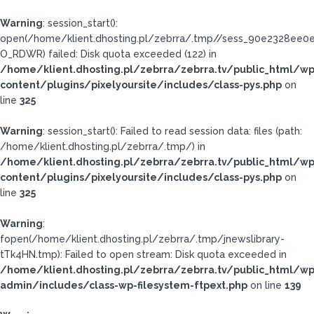
Warning
: session_start():
open(/home/klient.dhosting.pl/zebrra/.tmp//sess_90e2328ee
O_RDWR) failed: Disk quota exceeded (122) in
/home/klient.dhosting.pl/zebrra/zebrra.tv/public_html/wp
content/plugins/pixelyoursite/includes/class-pys.php
on
line
325
Warning
: session_start(): Failed to read session data: files (path:
/home/klient.dhosting.pl/zebrra/.tmp/) in
/home/klient.dhosting.pl/zebrra/zebrra.tv/public_html/wp
content/plugins/pixelyoursite/includes/class-pys.php
on
line
325
Warning
:
fopen(/home/klient.dhosting.pl/zebrra/.tmp/jnewslibrary-
tTk4HN.tmp): Failed to open stream: Disk quota exceeded in
/home/klient.dhosting.pl/zebrra/zebrra.tv/public_html/wp
admin/includes/class-wp-filesystem-ftpext.php
on line
139