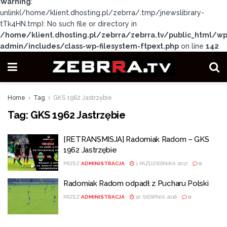
Warning
:
unlink(/home/klient.dhosting.pl/zebrra/.tmp/jnewslibrary-
tTk4HN.tmp): No such file or directory in
/home/klient.dhosting.pl/zebrra/zebrra.tv/public_html/wp
admin/includes/class-wp-filesystem-ftpext.php
on line
142
Home
Tag
GKS 1962 Jastrzębie
Tag:
GKS 1962 Jastrzębie
[RETRANSMISJA] Radomiak Radom – GKS
1962 Jastrzębie
PRZEZ
ADMINISTRACJA
1 PAŹDZIERNIKA 2017
0
Radomiak Radom odpadł z Pucharu Polski
PRZEZ
ADMINISTRACJA
10 SIERPNIA 2016
0