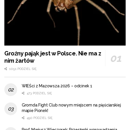
Groźny pająk jest w Polsce. Nie ma z
nim żartów
1051 PODZIEL SIĘ
WIEŚci z Mazowsza 2026 – odcinek 1
473 PODZIEL SIĘ
Gromda Fight Club nowym miejscem na pięściarskiej
mapie Pionek!
490 PODZIEL SIĘ
Prof. Mariusz Wieczorek: Przesłanki wprowadzenia