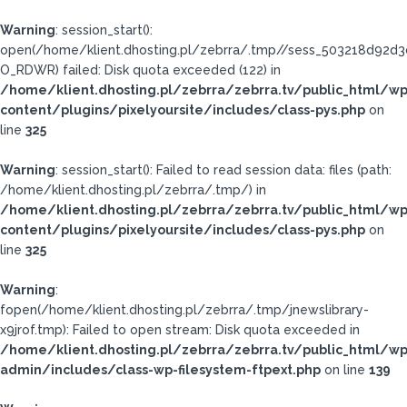
Warning
: session_start():
open(/home/klient.dhosting.pl/zebrra/.tmp//sess_503218d92d
O_RDWR) failed: Disk quota exceeded (122) in
/home/klient.dhosting.pl/zebrra/zebrra.tv/public_html/wp
content/plugins/pixelyoursite/includes/class-pys.php
on
line
325
Warning
: session_start(): Failed to read session data: files (path:
/home/klient.dhosting.pl/zebrra/.tmp/) in
/home/klient.dhosting.pl/zebrra/zebrra.tv/public_html/wp
content/plugins/pixelyoursite/includes/class-pys.php
on
line
325
Warning
:
fopen(/home/klient.dhosting.pl/zebrra/.tmp/jnewslibrary-
x9jrof.tmp): Failed to open stream: Disk quota exceeded in
/home/klient.dhosting.pl/zebrra/zebrra.tv/public_html/wp
admin/includes/class-wp-filesystem-ftpext.php
on line
139