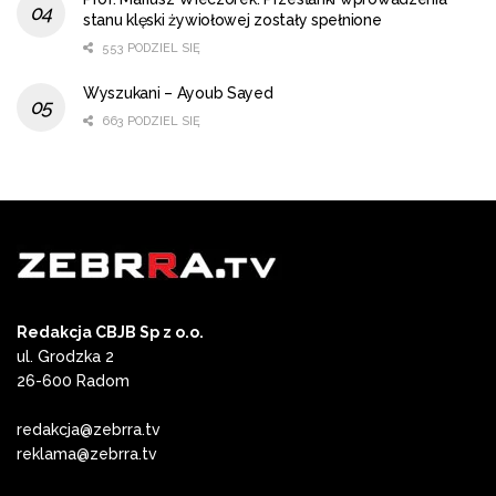
stanu klęski żywiołowej zostały spełnione
553 PODZIEL SIĘ
Wyszukani – Ayoub Sayed
663 PODZIEL SIĘ
Redakcja CBJB Sp z o.o.
ul. Grodzka 2
26-600 Radom
redakcja@zebrra.tv
reklama@zebrra.tv