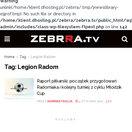
Warning
:
unlink(/home/klient.dhosting.pl/zebrra/.tmp/jnewslibrary-
x9jrof.tmp): No such file or directory in
/home/klient.dhosting.pl/zebrra/zebrra.tv/public_html/wp
admin/includes/class-wp-filesystem-ftpext.php
on line
142
Home
Tag
Legion Radom
Tag:
Legion Radom
Raport piłkarski: początek przygotowań
Radomiaka i kolejny turniej z cyklu Młodzik
Cup
PRZEZ
ADMINISTRACJA
9 STYCZNIA 2017
0
REKLAMA