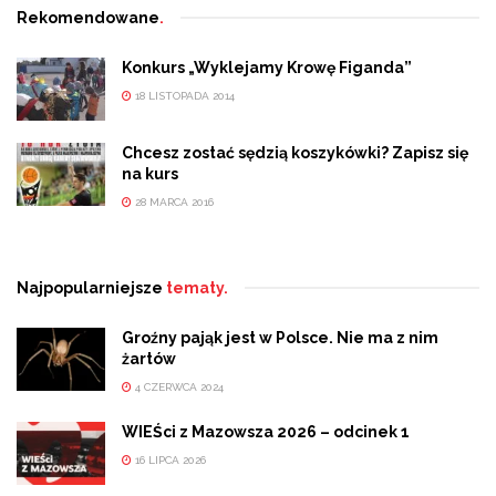
Rekomendowane
.
Konkurs „Wyklejamy Krowę Figanda”
18 LISTOPADA 2014
Chcesz zostać sędzią koszykówki? Zapisz się
na kurs
28 MARCA 2016
Najpopularniejsze
tematy.
Groźny pająk jest w Polsce. Nie ma z nim
żartów
4 CZERWCA 2024
WIEŚci z Mazowsza 2026 – odcinek 1
16 LIPCA 2026