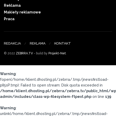
Reklama
Makiety reklamowe
Praca
REDAKCJA
REKLAMA
KONTAKT
© 2022
ZEBRRA.TV
- build by
Projekt-Net
.
Warning
:
fopen(/home/klient.dhosting.pl/zebrra/.tmp/jnewsfirstload-
pII5sP.tmp): Failed to open stream: Disk quota exceeded in
/home/klient.dhosting.pl/zebrra/zebrra.tv/public_html/wp
admin/includes/class-wp-filesystem-ftpext.php
on line
139
Warning
:
unlink(/home/klient.dhosting.pl/zebrra/.tmp/jnewsfirstload-