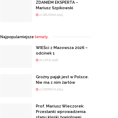
ZDANIEM EKSPERTA –
Mariusz Szpikowski
12 GRUDNIA 2019
Najpopularniejsze
tematy.
WIEŚci z Mazowsza 2026 –
odcinek 1
16 LIPCA 2026
Groźny pająk jest w Polsce.
Nie ma z nim żartów
4 CZERWCA 2024
Prof. Mariusz Wieczorek:
Przesłanki wprowadzenia
stanu klęski żywiołowej