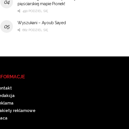
pięściarskiej mapie Pionek!
490 PODZIEL SIĘ
Wyszukani – Ayoub Sayed
662 PODZIEL SIĘ
NFORMACJE
ontakt
edakcja
eklama
akiety reklamowe
raca