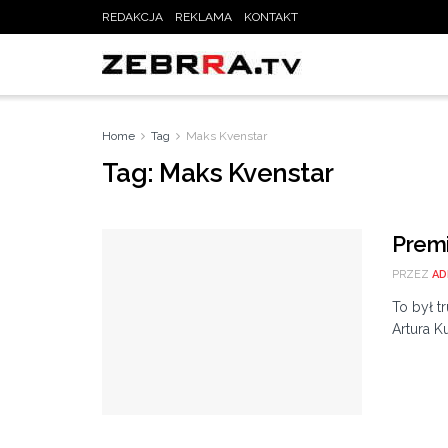
REDAKCJA
REKLAMA
KONTAKT
Home
Tag
Maks Kvenstar
Tag:
Maks Kvenstar
Premi
PRZEZ
AD
To był 
Artura Ku