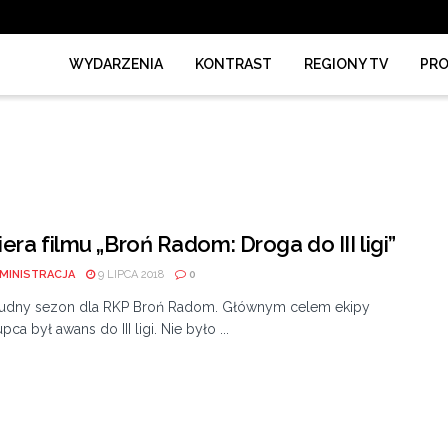
WYDARZENIA
KONTRAST
REGIONY TV
PR
era filmu „Broń Radom: Droga do III ligi”
MINISTRACJA
9 LIPCA 2018
0
trudny sezon dla RKP Broń Radom. Głównym celem ekipy
pca był awans do III ligi. Nie było ...