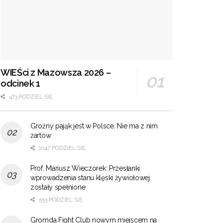
WIEŚci z Mazowsza 2026 –
odcinek 1
473 PODZIEL SIĘ
Groźny pająk jest w Polsce. Nie ma z nim
żartów
1047 PODZIEL SIĘ
Prof. Mariusz Wieczorek: Przesłanki
wprowadzenia stanu klęski żywiołowej
zostały spełnione
553 PODZIEL SIĘ
Gromda Fight Club nowym miejscem na