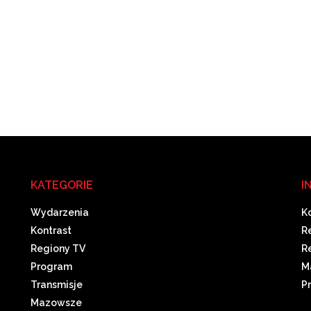
KATEGORIE
I
Wydarzenia
K
Kontrast
R
Regiony TV
R
Program
M
Transmisje
P
Mazowsze