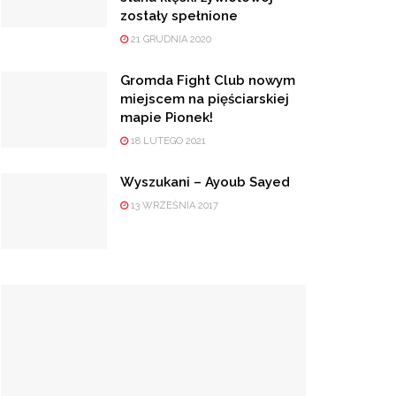
zostały spełnione
21 GRUDNIA 2020
Gromda Fight Club nowym
miejscem na pięściarskiej
mapie Pionek!
18 LUTEGO 2021
Wyszukani – Ayoub Sayed
13 WRZEŚNIA 2017