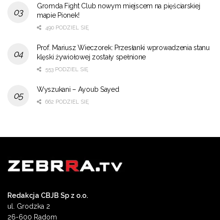
Gromda Fight Club nowym miejscem na pięściarskiej
mapie Pionek!
490 PODZIEL SIĘ
Prof. Mariusz Wieczorek: Przesłanki wprowadzenia stanu
klęski żywiołowej zostały spełnione
553 PODZIEL SIĘ
Wyszukani – Ayoub Sayed
662 PODZIEL SIĘ
Redakcja CBJB Sp z o.o.
ul. Grodzka 2
26-600 Radom