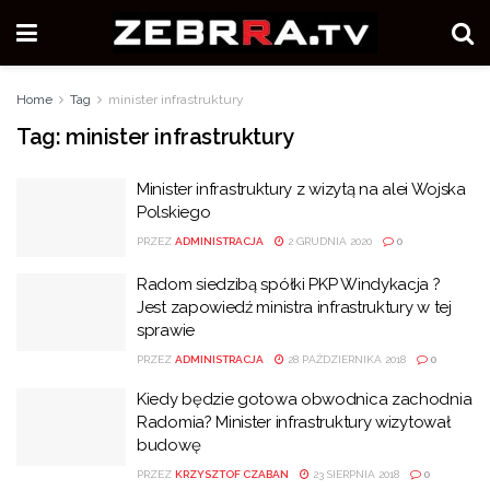
Home
Tag
minister infrastruktury
Tag:
minister infrastruktury
Minister infrastruktury z wizytą na alei Wojska
Polskiego
PRZEZ
ADMINISTRACJA
2 GRUDNIA 2020
0
Radom siedzibą spółki PKP Windykacja ?
Jest zapowiedź ministra infrastruktury w tej
sprawie
PRZEZ
ADMINISTRACJA
28 PAŹDZIERNIKA 2018
0
Kiedy będzie gotowa obwodnica zachodnia
Radomia? Minister infrastruktury wizytował
budowę
PRZEZ
KRZYSZTOF CZABAN
23 SIERPNIA 2018
0