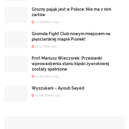
Groźny pająk jest w Polsce. Nie ma z nim
żartów
4 CZERWCA 2024
Gromda Fight Club nowym miejscem na
pięściarskiej mapie Pionek!
18 LUTEGO 2021
Prof. Mariusz Wieczorek: Przesłanki
wprowadzenia stanu klęski żywiołowej
zostały spełnione
21 GRUDNIA 2020
Wyszukani – Ayoub Sayed
13 WRZEŚNIA 2017