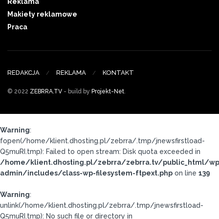
Reklama
Makiety reklamowe
Praca
REDAKCJA
REKLAMA
KONTAKT
© 2022
ZEBRRA.TV
- build by
Projekt-Net
.
Warning
:
fopen(/home/klient.dhosting.pl/zebrra/.tmp/jnewsfirstload-
Q5muRI.tmp): Failed to open stream: Disk quota exceeded in
/home/klient.dhosting.pl/zebrra/zebrra.tv/public_html/wp
admin/includes/class-wp-filesystem-ftpext.php
on line
139
Warning
:
unlink(/home/klient.dhosting.pl/zebrra/.tmp/jnewsfirstload-
Q5muRI.tmp): No such file or directory in