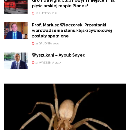
Gromda Fight Club nowym miejscem na
pięściarskiej mapie Pionek!
18 LUTEGO 2021
Prof. Mariusz Wieczorek: Przesłanki
wprowadzenia stanu klęski żywiołowej
zostały spełnione
21 GRUDNIA 2020
Wyszukani – Ayoub Sayed
13 WRZEŚNIA 2017