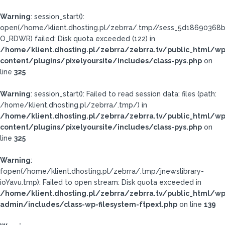
Warning
: session_start():
open(/home/klient.dhosting.pl/zebrra/.tmp//sess_5d1869036
O_RDWR) failed: Disk quota exceeded (122) in
/home/klient.dhosting.pl/zebrra/zebrra.tv/public_html/wp
content/plugins/pixelyoursite/includes/class-pys.php
on
line
325
Warning
: session_start(): Failed to read session data: files (path:
/home/klient.dhosting.pl/zebrra/.tmp/) in
/home/klient.dhosting.pl/zebrra/zebrra.tv/public_html/wp
content/plugins/pixelyoursite/includes/class-pys.php
on
line
325
Warning
:
fopen(/home/klient.dhosting.pl/zebrra/.tmp/jnewslibrary-
ioYavu.tmp): Failed to open stream: Disk quota exceeded in
/home/klient.dhosting.pl/zebrra/zebrra.tv/public_html/wp
admin/includes/class-wp-filesystem-ftpext.php
on line
139