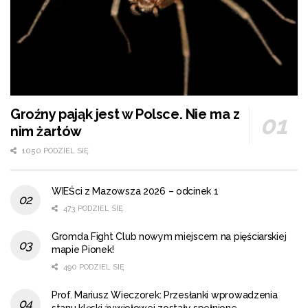
Groźny pająk jest w Polsce. Nie ma z
nim żartów
1050 PODZIEL SIĘ
WIEŚci z Mazowsza 2026 – odcinek 1
473 PODZIEL SIĘ
Gromda Fight Club nowym miejscem na pięściarskiej
mapie Pionek!
490 PODZIEL SIĘ
Prof. Mariusz Wieczorek: Przesłanki wprowadzenia
stanu klęski żywiołowej zostały spełnione