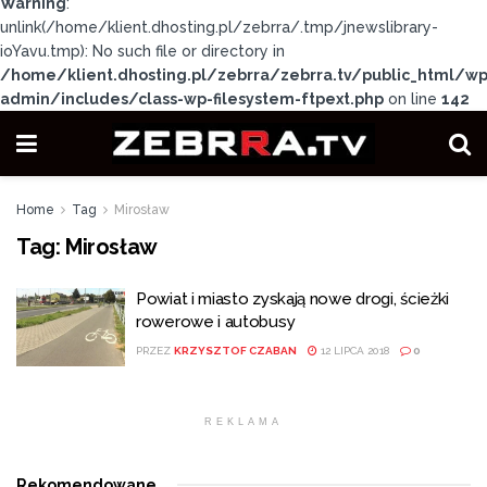
Warning
:
unlink(/home/klient.dhosting.pl/zebrra/.tmp/jnewslibrary-
ioYavu.tmp): No such file or directory in
/home/klient.dhosting.pl/zebrra/zebrra.tv/public_html/wp
admin/includes/class-wp-filesystem-ftpext.php
on line
142
Home
Tag
Mirosław
Tag:
Mirosław
Powiat i miasto zyskają nowe drogi, ścieżki
rowerowe i autobusy
PRZEZ
KRZYSZTOF CZABAN
12 LIPCA 2018
0
REKLAMA
Rekomendowane
.