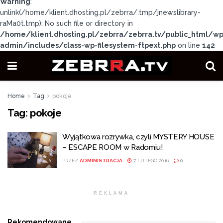
Warning
:
unlink(/home/klient.dhosting.pl/zebrra/.tmp/jnewslibrary-
raMa0t.tmp): No such file or directory in
/home/klient.dhosting.pl/zebrra/zebrra.tv/public_html/wp
admin/includes/class-wp-filesystem-ftpext.php
on line
142
Home
Tag
pokoje
Tag:
pokoje
Wyjątkowa rozrywka, czyli MYSTERY HOUSE
– ESCAPE ROOM w Radomiu!
PRZEZ
ADMINISTRACJA
7 LUTEGO 2016
0
REKLAMA
Rekomendowane
.