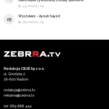
553 PODZIEL SIĘ
Wyszukani – Ayoub Sayed
663 PODZIEL SIĘ
Redakcja CBJB Sp z o.o.
ul. Grodzka 2
26-600 Radom
redakcja@zebrra.tv
reklama@zebrra.tv
tel: 669 888 444