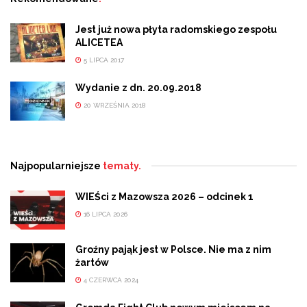
Jest już nowa płyta radomskiego zespołu
ALICETEA
5 LIPCA 2017
Wydanie z dn. 20.09.2018
20 WRZEŚNIA 2018
Najpopularniejsze
tematy.
WIEŚci z Mazowsza 2026 – odcinek 1
16 LIPCA 2026
Groźny pająk jest w Polsce. Nie ma z nim
żartów
4 CZERWCA 2024