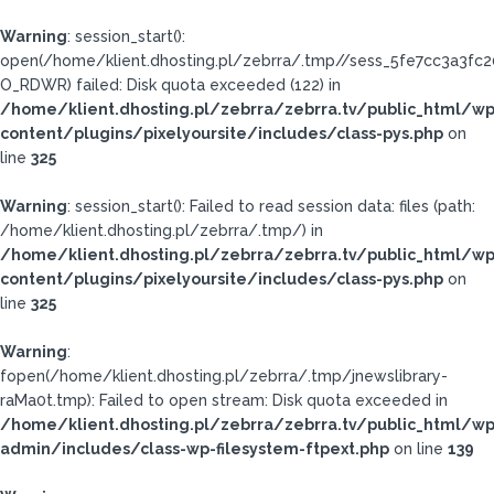
Warning
: session_start():
open(/home/klient.dhosting.pl/zebrra/.tmp//sess_5fe7cc3a3f
O_RDWR) failed: Disk quota exceeded (122) in
/home/klient.dhosting.pl/zebrra/zebrra.tv/public_html/wp
content/plugins/pixelyoursite/includes/class-pys.php
on
line
325
Warning
: session_start(): Failed to read session data: files (path:
/home/klient.dhosting.pl/zebrra/.tmp/) in
/home/klient.dhosting.pl/zebrra/zebrra.tv/public_html/wp
content/plugins/pixelyoursite/includes/class-pys.php
on
line
325
Warning
:
fopen(/home/klient.dhosting.pl/zebrra/.tmp/jnewslibrary-
raMa0t.tmp): Failed to open stream: Disk quota exceeded in
/home/klient.dhosting.pl/zebrra/zebrra.tv/public_html/wp
admin/includes/class-wp-filesystem-ftpext.php
on line
139