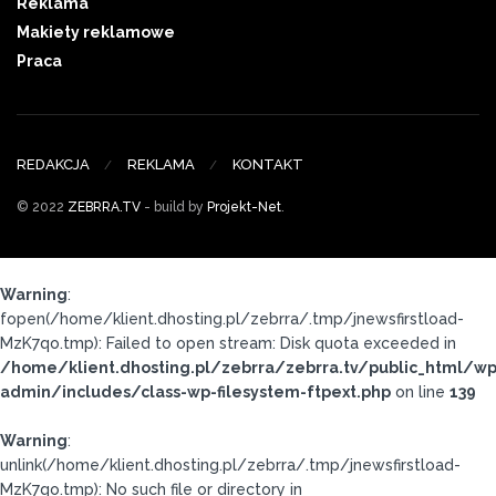
Reklama
Makiety reklamowe
Praca
REDAKCJA
REKLAMA
KONTAKT
© 2022
ZEBRRA.TV
- build by
Projekt-Net
.
Warning
:
fopen(/home/klient.dhosting.pl/zebrra/.tmp/jnewsfirstload-
MzK7qo.tmp): Failed to open stream: Disk quota exceeded in
/home/klient.dhosting.pl/zebrra/zebrra.tv/public_html/wp
admin/includes/class-wp-filesystem-ftpext.php
on line
139
Warning
:
unlink(/home/klient.dhosting.pl/zebrra/.tmp/jnewsfirstload-
MzK7qo.tmp): No such file or directory in