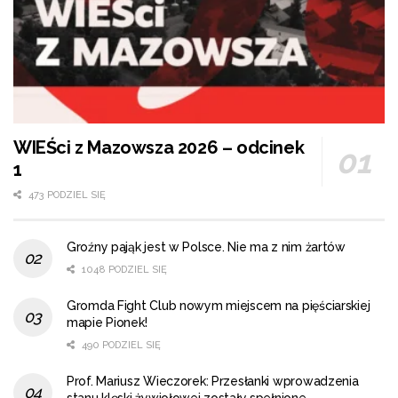
WIEŚci z Mazowsza 2026 – odcinek
1
473 PODZIEL SIĘ
Groźny pająk jest w Polsce. Nie ma z nim żartów
1048 PODZIEL SIĘ
Gromda Fight Club nowym miejscem na pięściarskiej
mapie Pionek!
490 PODZIEL SIĘ
Prof. Mariusz Wieczorek: Przesłanki wprowadzenia
stanu klęski żywiołowej zostały spełnione