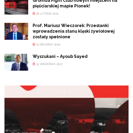
Gromda Fight Club nowym miejscem na
pięściarskiej mapie Pionek!
18 LUTEGO 2021
Prof. Mariusz Wieczorek: Przesłanki
wprowadzenia stanu klęski żywiołowej
zostały spełnione
21 GRUDNIA 2020
Wyszukani – Ayoub Sayed
13 WRZEŚNIA 2017