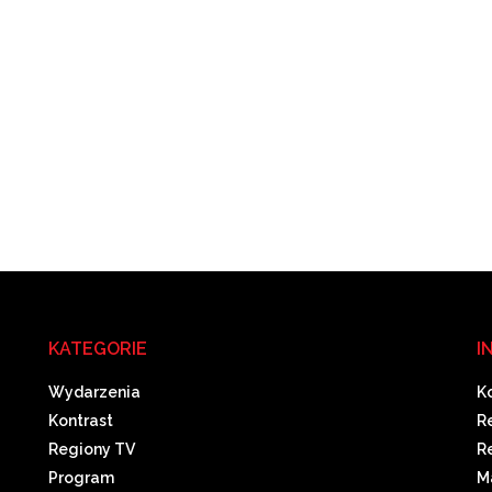
KATEGORIE
I
Wydarzenia
K
Kontrast
R
Regiony TV
R
Program
M