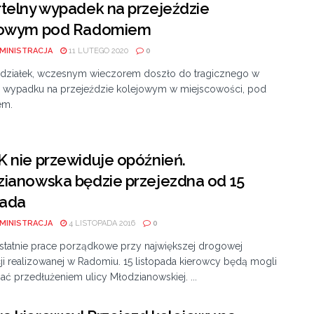
telny wypadek na przejeździe
jowym pod Radomiem
MINISTRACJA
11 LUTEGO 2020
0
działek, wczesnym wieczorem doszło do tragicznego w
h wypadku na przejeździe kolejowym w miejscowości, pod
em.
 nie przewiduje opóźnień.
ianowska będzie przejezdna od 15
pada
MINISTRACJA
4 LISTOPADA 2016
0
statnie prace porządkowe przy największej drogowej
ji realizowanej w Radomiu. 15 listopada kierowcy będą mogli
ać przedłużeniem ulicy Młodzianowskiej. ...