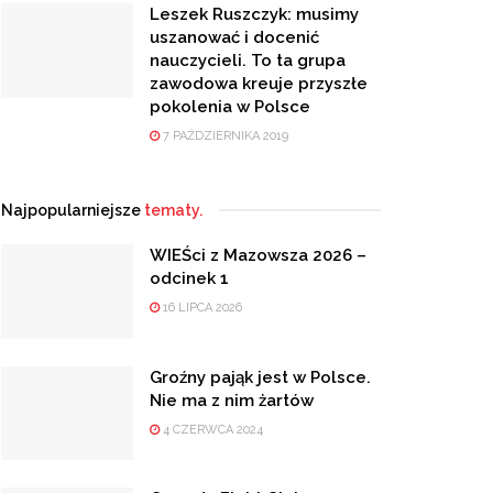
Leszek Ruszczyk: musimy
uszanować i docenić
nauczycieli. To ta grupa
zawodowa kreuje przyszłe
pokolenia w Polsce
7 PAŹDZIERNIKA 2019
Najpopularniejsze
tematy.
WIEŚci z Mazowsza 2026 –
odcinek 1
16 LIPCA 2026
Groźny pająk jest w Polsce.
Nie ma z nim żartów
4 CZERWCA 2024