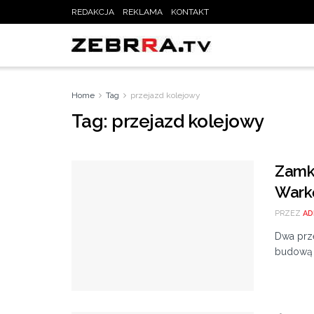
REDAKCJA
REKLAMA
KONTAKT
Home
Tag
przejazd kolejowy
Tag:
przejazd kolejowy
Zamkn
Warkę
PRZEZ
AD
Dwa prz
budową t