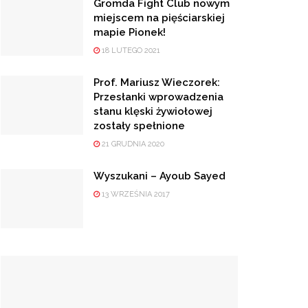
Gromda Fight Club nowym
miejscem na pięściarskiej
mapie Pionek!
18 LUTEGO 2021
Prof. Mariusz Wieczorek:
Przesłanki wprowadzenia
stanu klęski żywiołowej
zostały spełnione
21 GRUDNIA 2020
Wyszukani – Ayoub Sayed
13 WRZEŚNIA 2017