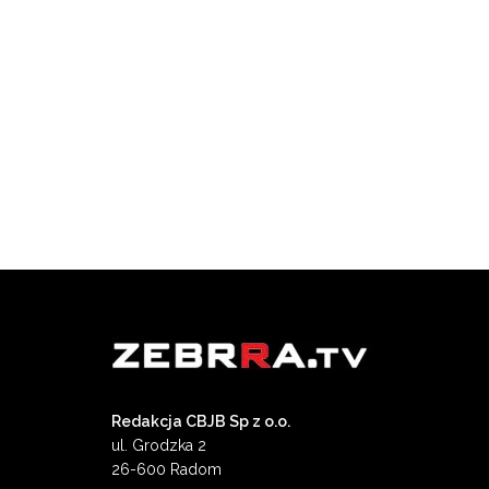
Redakcja CBJB Sp z o.o.
ul. Grodzka 2
26-600 Radom