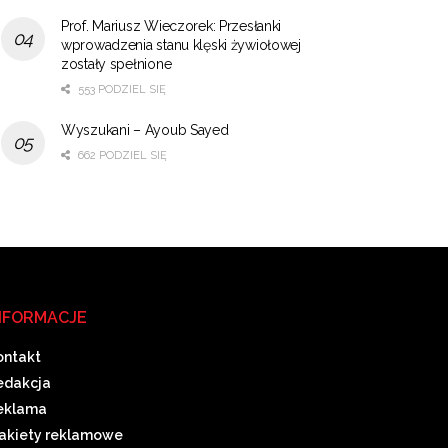
Prof. Mariusz Wieczorek: Przesłanki
wprowadzenia stanu klęski żywiołowej
zostały spełnione
553 PODZIEL SIĘ
Wyszukani – Ayoub Sayed
662 PODZIEL SIĘ
NFORMACJE
ontakt
edakcja
eklama
akiety reklamowe