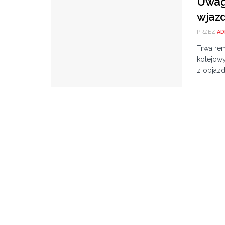
Uwaga
wjazd
PRZEZ
AD
Trwa rem
kolejowy
z objazd