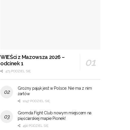
WIEŚci z Mazowsza 2026 –
odcinek 1
473 PODZIEL SIĘ
Groźny pająk jest w Polsce. Nie ma z nim
żartów
1047 PODZIEL SIĘ
Gromda Fight Club nowym miejscem na
pięściarskiej mapie Pionek!
490 PODZIEL SIĘ