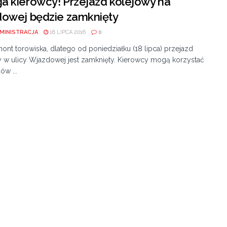
 kierowcy! Przejazd kolejowy na
owej będzie zamknięty
MINISTRACJA
18 LIPCA 2016
0
ont torowiska, dlatego od poniedziałku (18 lipca) przejazd
 w ulicy Wjazdowej jest zamknięty. Kierowcy mogą korzystać
ów ...