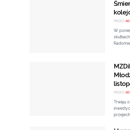
Śmier
kole
PRZEZ
AD
W ponie
skutkac
Radomi
MZDiK
Młodz
listo
PRZEZ
AD
Trwają o
inwestyc
przejech