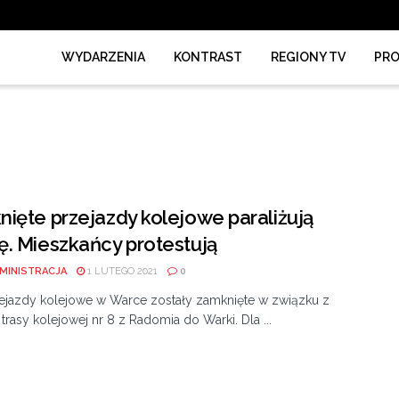
WYDARZENIA
KONTRAST
REGIONY TV
PR
ięte przejazdy kolejowe paraliżują
. Mieszkańcy protestują
MINISTRACJA
1 LUTEGO 2021
0
ejazdy kolejowe w Warce zostały zamknięte w związku z
rasy kolejowej nr 8 z Radomia do Warki. Dla ...