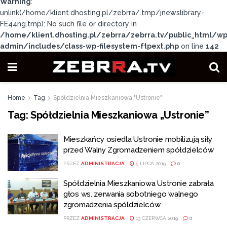
Warning
:
unlink(/home/klient.dhosting.pl/zebrra/.tmp/jnewslibrary-
FE44ng.tmp): No such file or directory in
/home/klient.dhosting.pl/zebrra/zebrra.tv/public_html/wp
admin/includes/class-wp-filesystem-ftpext.php
on line
142
Home
Tag
Spółdzielnia Mieszkaniowa "Ustronie"
Tag:
Spółdzielnia Mieszkaniowa „Ustronie”
Mieszkańcy osiedla Ustronie mobilizują siły
przed Walny Zgromadzeniem spółdzielców
PRZEZ
ADMINISTRACJA
5 LIPCA 2019
0
Spółdzielnia Mieszkaniowa Ustronie zabrała
głos ws. zerwania sobotniego walnego
zgromadzenia spóldzielców
PRZEZ
ADMINISTRACJA
13 CZERWCA 2019
0