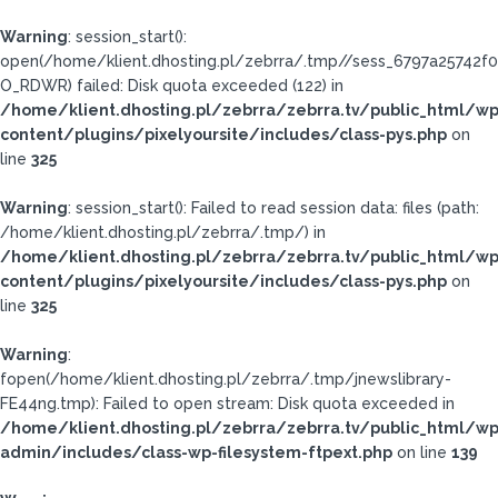
Warning
: session_start():
open(/home/klient.dhosting.pl/zebrra/.tmp//sess_6797a25742
O_RDWR) failed: Disk quota exceeded (122) in
/home/klient.dhosting.pl/zebrra/zebrra.tv/public_html/wp
content/plugins/pixelyoursite/includes/class-pys.php
on
line
325
Warning
: session_start(): Failed to read session data: files (path:
/home/klient.dhosting.pl/zebrra/.tmp/) in
/home/klient.dhosting.pl/zebrra/zebrra.tv/public_html/wp
content/plugins/pixelyoursite/includes/class-pys.php
on
line
325
Warning
:
fopen(/home/klient.dhosting.pl/zebrra/.tmp/jnewslibrary-
FE44ng.tmp): Failed to open stream: Disk quota exceeded in
/home/klient.dhosting.pl/zebrra/zebrra.tv/public_html/wp
admin/includes/class-wp-filesystem-ftpext.php
on line
139