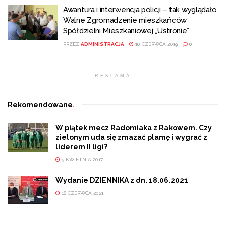
Awantura i interwencja policji – tak wyglądało
Walne Zgromadzenie mieszkańców
Spółdzielni Mieszkaniowej „Ustronie”
PRZEZ
ADMINISTRACJA
10 CZERWCA 2019
0
REKLAMA
Rekomendowane
.
W piątek mecz Radomiaka z Rakowem. Czy
zielonym uda się zmazać plamę i wygrać z
liderem II ligi?
5 KWIETNIA 2017
Wydanie DZIENNIKA z dn. 18.06.2021
18 CZERWCA 2021