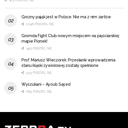
473 PODZIEL SIĘ
Groźny pająk jest w Polsce. Nie ma z nim żartów
1048 PODZIEL SIĘ
Gromda Fight Club nowym miejscem na pięściarskiej
mapie Pionek!
490 PODZIEL SIĘ
Prof. Mariusz Wieczorek: Przesłanki wprowadzenia
stanu klęski żywiołowej zostały spełnione
553 PODZIEL SIĘ
Wyszukani – Ayoub Sayed
663 PODZIEL SIĘ