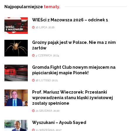
Najpopularniejsze
tematy.
WIEŚci z Mazowsza 2026 – odcinek 1
16 LIPCA 2026
Groźny pająk jest w Polsce. Nie ma z nim
żartów
4 CZERWCA 2024
Gromda Fight Club nowym miejscem na
pięściarskiej mapie Pionek!
18 LUTEGO 2021
Prof. Mariusz Wieczorek: Przesłanki
wprowadzenia stanu klęski żywiołowej
zostały spełnione
21 GRUDNIA 2020
Wyszukani – Ayoub Sayed
13 WRZEŚNIA 2017