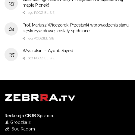
mapie Pionek!
490 PODZIEL SIĘ
Prof. Mariusz Wieczorek: Przesłanki wprowadzenia stanu
klęski żywiołowej zostały spełnione
553 PODZIEL SIĘ
Wyszukani – Ayoub Sayed
662 PODZIEL SIĘ
Redakcja CBJB Sp z o.o.
ul. Grodzka 2
26-600 Radom