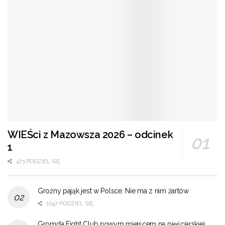
WIEŚci z Mazowsza 2026 – odcinek
1
473 PODZIEL SIĘ
Groźny pająk jest w Polsce. Nie ma z nim żartów
1047 PODZIEL SIĘ
Gromda Fight Club nowym miejscem na pięściarskiej