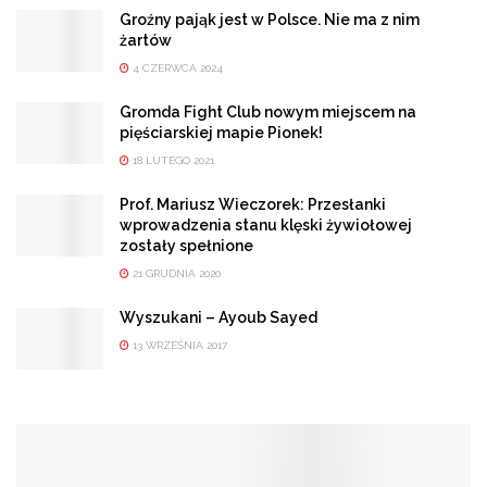
Groźny pająk jest w Polsce. Nie ma z nim
żartów
4 CZERWCA 2024
Gromda Fight Club nowym miejscem na
pięściarskiej mapie Pionek!
18 LUTEGO 2021
Prof. Mariusz Wieczorek: Przesłanki
wprowadzenia stanu klęski żywiołowej
zostały spełnione
21 GRUDNIA 2020
Wyszukani – Ayoub Sayed
13 WRZEŚNIA 2017