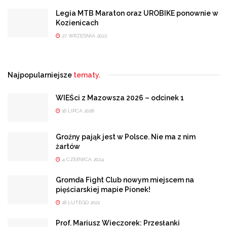
Legia MTB Maraton oraz UROBIKE ponownie w
Kozienicach
27 WRZEŚNIA 2022
Najpopularniejsze
tematy.
WIEŚci z Mazowsza 2026 – odcinek 1
16 LIPCA 2026
Groźny pająk jest w Polsce. Nie ma z nim
żartów
4 CZERWCA 2024
Gromda Fight Club nowym miejscem na
pięściarskiej mapie Pionek!
18 LUTEGO 2021
Prof. Mariusz Wieczorek: Przesłanki