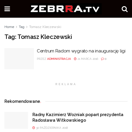
Home
Tag
Tomasz Kleczewski
Tag:
Tomasz Kleczewski
Centrum Radom wygrało na inaugurację ligi
PRZEZ
ADMINISTRACJA
21 MARCA 2016
0
REKLAMA
Rekomendowane
.
Radny Kazimierz Woźniak poparł prezydenta
Radosława Witkowskiego
30 PAŹDZIERNIKA 2018