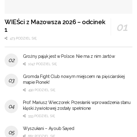
WIEŚci z Mazowsza 2026 – odcinek
1
473 PODZIEL SIĘ
Groźny pająk jest w Polsce. Nie ma z nim żartów
1047 PODZIEL SIĘ
Gromda Fight Club nowym miejscem na pięściarskiej
mapie Pionek!
490 PODZIEL SIĘ
Prof. Mariusz Wieczorek: Przesłanki wprowadzenia stanu
klęski żywiołowej zostały spełnione
553 PODZIEL SIĘ
Wyszukani – Ayoub Sayed
662 PODZIEL SIĘ