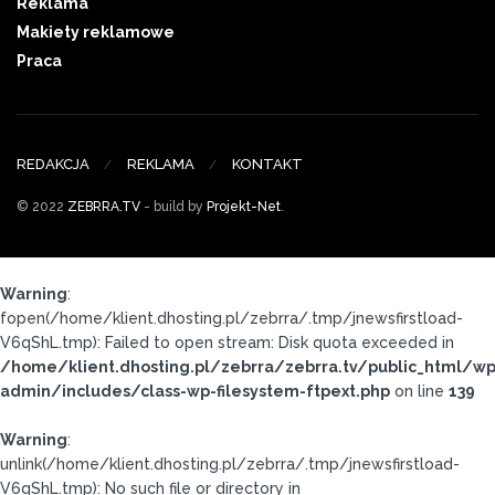
Reklama
Makiety reklamowe
Praca
REDAKCJA
REKLAMA
KONTAKT
© 2022
ZEBRRA.TV
- build by
Projekt-Net
.
Warning
:
fopen(/home/klient.dhosting.pl/zebrra/.tmp/jnewsfirstload-
V6qShL.tmp): Failed to open stream: Disk quota exceeded in
/home/klient.dhosting.pl/zebrra/zebrra.tv/public_html/wp
admin/includes/class-wp-filesystem-ftpext.php
on line
139
Warning
:
unlink(/home/klient.dhosting.pl/zebrra/.tmp/jnewsfirstload-
V6qShL.tmp): No such file or directory in