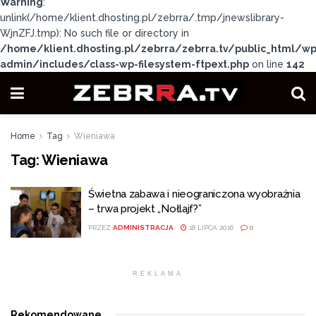
Warning
:
unlink(/home/klient.dhosting.pl/zebrra/.tmp/jnewslibrary-
WjnZFJ.tmp): No such file or directory in
/home/klient.dhosting.pl/zebrra/zebrra.tv/public_html/wp
admin/includes/class-wp-filesystem-ftpext.php
on line
142
Home
Tag
Wieniawa
Tag:
Wieniawa
Świetna zabawa i nieograniczona wyobraźnia
– trwa projekt „Nołlajf?”
PRZEZ
ADMINISTRACJA
18 LIPCA 2016
0
REKLAMA
Rekomendowane
.