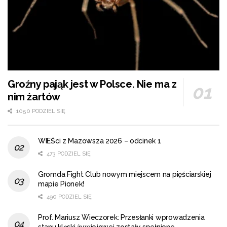
Groźny pająk jest w Polsce. Nie ma z
nim żartów
1050 PODZIEL SIĘ
WIEŚci z Mazowsza 2026 – odcinek 1
473 PODZIEL SIĘ
Gromda Fight Club nowym miejscem na pięściarskiej
mapie Pionek!
490 PODZIEL SIĘ
Prof. Mariusz Wieczorek: Przesłanki wprowadzenia
stanu klęski żywiołowej zostały spełnione