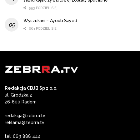
553 PODZIEL SIĘ
Wyszukani – Ayoub Sayed
663 PODZIEL SIĘ
Redakcja CBJB Sp z o.o.
ul. Grodzka 2
26-600 Radom
redakcja@zebrra.tv
reklama@zebrra.tv
tel: 669 888 444