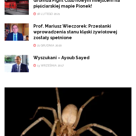
Gromda Fight Club nowym miejscem na
pięściarskiej mapie Pionek!
18 LUTEGO 2021
Prof. Mariusz Wieczorek: Przesłanki
wprowadzenia stanu klęski żywiołowej
zostały spełnione
21 GRUDNIA 2020
Wyszukani – Ayoub Sayed
13 WRZEŚNIA 2017