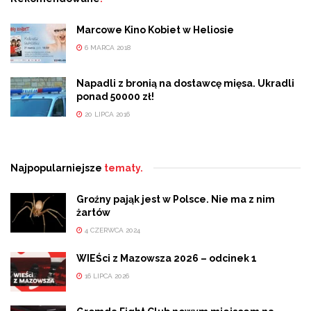
Marcowe Kino Kobiet w Heliosie
6 MARCA 2018
Napadli z bronią na dostawcę mięsa. Ukradli
ponad 50000 zł!
20 LIPCA 2016
Najpopularniejsze
tematy.
Groźny pająk jest w Polsce. Nie ma z nim
żartów
4 CZERWCA 2024
WIEŚci z Mazowsza 2026 – odcinek 1
16 LIPCA 2026