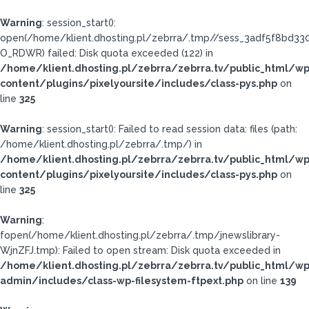
Warning
: session_start():
open(/home/klient.dhosting.pl/zebrra/.tmp//sess_3adf5f8bd33
O_RDWR) failed: Disk quota exceeded (122) in
/home/klient.dhosting.pl/zebrra/zebrra.tv/public_html/wp
content/plugins/pixelyoursite/includes/class-pys.php
on
line
325
Warning
: session_start(): Failed to read session data: files (path:
/home/klient.dhosting.pl/zebrra/.tmp/) in
/home/klient.dhosting.pl/zebrra/zebrra.tv/public_html/wp
content/plugins/pixelyoursite/includes/class-pys.php
on
line
325
Warning
:
fopen(/home/klient.dhosting.pl/zebrra/.tmp/jnewslibrary-
WjnZFJ.tmp): Failed to open stream: Disk quota exceeded in
/home/klient.dhosting.pl/zebrra/zebrra.tv/public_html/wp
admin/includes/class-wp-filesystem-ftpext.php
on line
139