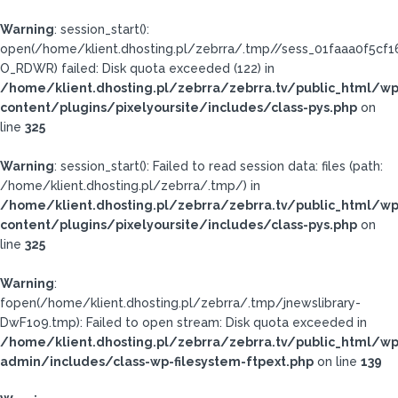
Warning
: session_start():
open(/home/klient.dhosting.pl/zebrra/.tmp//sess_01faaa0f5cf
O_RDWR) failed: Disk quota exceeded (122) in
/home/klient.dhosting.pl/zebrra/zebrra.tv/public_html/wp
content/plugins/pixelyoursite/includes/class-pys.php
on
line
325
Warning
: session_start(): Failed to read session data: files (path:
/home/klient.dhosting.pl/zebrra/.tmp/) in
/home/klient.dhosting.pl/zebrra/zebrra.tv/public_html/wp
content/plugins/pixelyoursite/includes/class-pys.php
on
line
325
Warning
:
fopen(/home/klient.dhosting.pl/zebrra/.tmp/jnewslibrary-
DwF1o9.tmp): Failed to open stream: Disk quota exceeded in
/home/klient.dhosting.pl/zebrra/zebrra.tv/public_html/wp
admin/includes/class-wp-filesystem-ftpext.php
on line
139