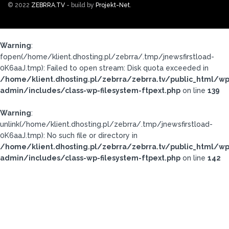
© 2022
ZEBRRA.TV
- build by
Projekt-Net
.
Warning
:
fopen(/home/klient.dhosting.pl/zebrra/.tmp/jnewsfirstload-
0K6aaJ.tmp): Failed to open stream: Disk quota exceeded in
/home/klient.dhosting.pl/zebrra/zebrra.tv/public_html/wp
admin/includes/class-wp-filesystem-ftpext.php
on line
139
Warning
:
unlink(/home/klient.dhosting.pl/zebrra/.tmp/jnewsfirstload-
0K6aaJ.tmp): No such file or directory in
/home/klient.dhosting.pl/zebrra/zebrra.tv/public_html/wp
admin/includes/class-wp-filesystem-ftpext.php
on line
142