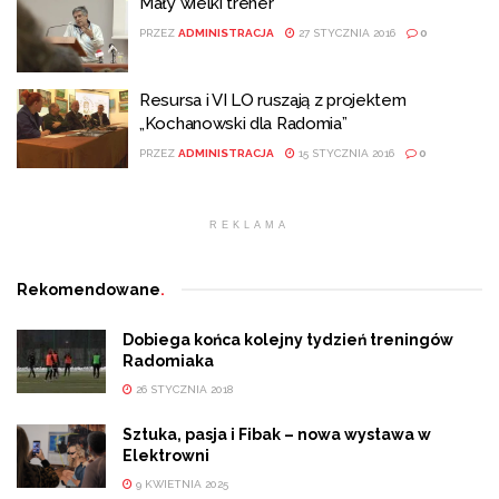
Mały wielki trener
PRZEZ
ADMINISTRACJA
27 STYCZNIA 2016
0
Resursa i VI LO ruszają z projektem
„Kochanowski dla Radomia”
PRZEZ
ADMINISTRACJA
15 STYCZNIA 2016
0
REKLAMA
Rekomendowane
.
Dobiega końca kolejny tydzień treningów
Radomiaka
26 STYCZNIA 2018
Sztuka, pasja i Fibak – nowa wystawa w
Elektrowni
9 KWIETNIA 2025