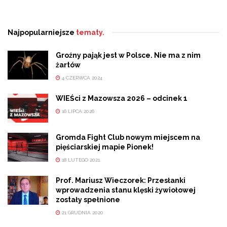
Najpopularniejsze
tematy.
Groźny pająk jest w Polsce. Nie ma z nim
żartów
4 CZERWCA 2024
WIEŚci z Mazowsza 2026 – odcinek 1
16 LIPCA 2026
Gromda Fight Club nowym miejscem na
pięściarskiej mapie Pionek!
18 LUTEGO 2021
Prof. Mariusz Wieczorek: Przesłanki
wprowadzenia stanu klęski żywiołowej
zostały spełnione
21 GRUDNIA 2020