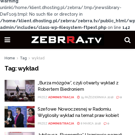
Warning
:
unlink(/home/klient.dhosting.pl/zebrra/.tmp/jnewslibrary-
DwF1o9.tmp): No such file or directory in
/home/klient.dhosting.pl/zebrra/zebrra.tv/public_html/wp
admin/includes/class-wp-filesystem-ftpext.php
on line
142
Home
Tag
wykład
Tag:
wykład
„Burza mózgów”, czyli otwarty wykład z
Robertem Biedroniem
PRZEZ
ADMINISTRACJA
29 PAŹDZIERNIKA 2018
0
Szefowe Nowoczesnej w Radomiu.
Wygłosiły wykład na temat praw kobiet
PRZEZ
ADMINISTRACJA
8 MARCA 2018
0