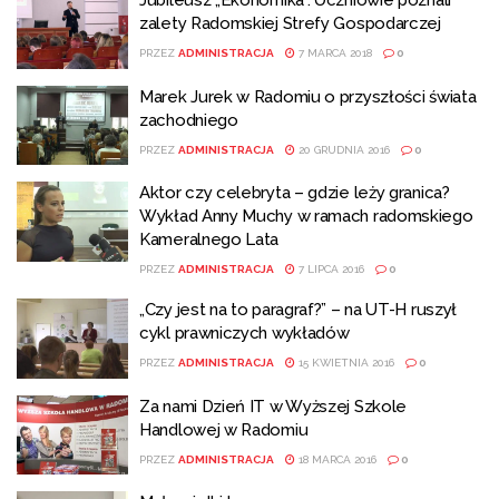
Jubileusz „Ekonomika”. Uczniowie poznali
zalety Radomskiej Strefy Gospodarczej
PRZEZ
ADMINISTRACJA
7 MARCA 2018
0
Marek Jurek w Radomiu o przyszłości świata
zachodniego
PRZEZ
ADMINISTRACJA
20 GRUDNIA 2016
0
Aktor czy celebryta – gdzie leży granica?
Wykład Anny Muchy w ramach radomskiego
Kameralnego Lata
PRZEZ
ADMINISTRACJA
7 LIPCA 2016
0
„Czy jest na to paragraf?” – na UT-H ruszył
cykl prawniczych wykładów
PRZEZ
ADMINISTRACJA
15 KWIETNIA 2016
0
Za nami Dzień IT w Wyższej Szkole
Handlowej w Radomiu
PRZEZ
ADMINISTRACJA
18 MARCA 2016
0