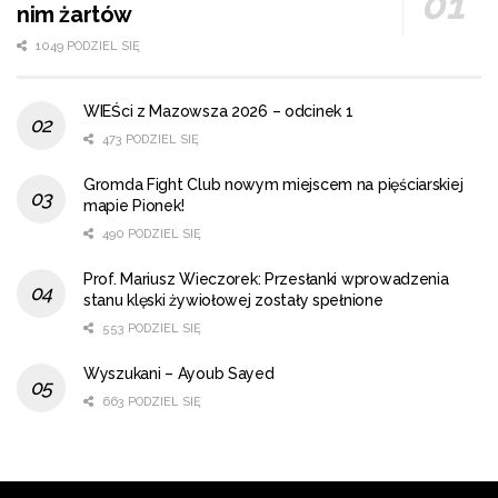
nim żartów
1049 PODZIEL SIĘ
WIEŚci z Mazowsza 2026 – odcinek 1
473 PODZIEL SIĘ
Gromda Fight Club nowym miejscem na pięściarskiej
mapie Pionek!
490 PODZIEL SIĘ
Prof. Mariusz Wieczorek: Przesłanki wprowadzenia
stanu klęski żywiołowej zostały spełnione
553 PODZIEL SIĘ
Wyszukani – Ayoub Sayed
663 PODZIEL SIĘ