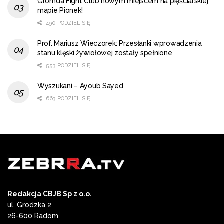
Gromda Fight Club nowym miejscem na pięściarskiej
mapie Pionek!
490 PODZIEL SIĘ
Prof. Mariusz Wieczorek: Przesłanki wprowadzenia
stanu klęski żywiołowej zostały spełnione
553 PODZIEL SIĘ
Wyszukani – Ayoub Sayed
663 PODZIEL SIĘ
Redakcja CBJB Sp z o.o.
ul. Grodzka 2
26-600 Radom