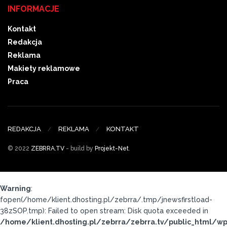
INFORMACJE
Kontakt
Redakcja
Reklama
Makiety reklamowe
Praca
REDAKCJA
REKLAMA
KONTAKT
© 2022
ZEBRRA.TV
- build by
Projekt-Net
.
Warning
:
fopen(/home/klient.dhosting.pl/zebrra/.tmp/jnewsfirstload-
38zSOP.tmp): Failed to open stream: Disk quota exceeded in
/home/klient.dhosting.pl/zebrra/zebrra.tv/public_html/wp