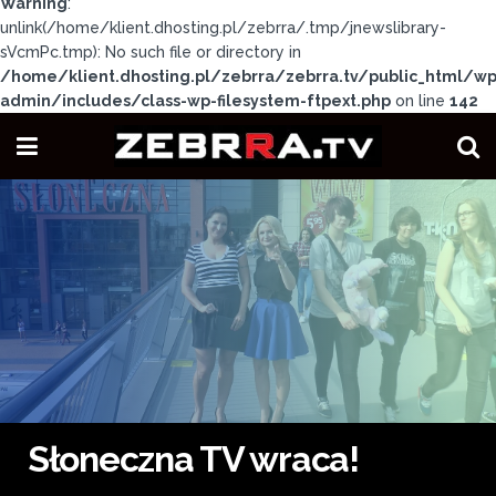
Warning
:
unlink(/home/klient.dhosting.pl/zebrra/.tmp/jnewslibrary-
sVcmPc.tmp): No such file or directory in
/home/klient.dhosting.pl/zebrra/zebrra.tv/public_html/wp
admin/includes/class-wp-filesystem-ftpext.php
on line
142
Słoneczna TV wraca!