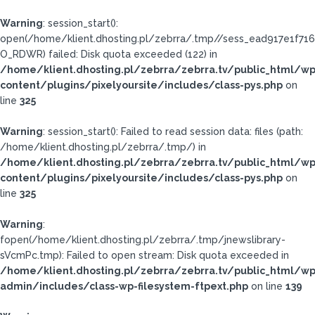
Warning
: session_start():
open(/home/klient.dhosting.pl/zebrra/.tmp//sess_ead917e1f7
O_RDWR) failed: Disk quota exceeded (122) in
/home/klient.dhosting.pl/zebrra/zebrra.tv/public_html/wp
content/plugins/pixelyoursite/includes/class-pys.php
on
line
325
Warning
: session_start(): Failed to read session data: files (path:
/home/klient.dhosting.pl/zebrra/.tmp/) in
/home/klient.dhosting.pl/zebrra/zebrra.tv/public_html/wp
content/plugins/pixelyoursite/includes/class-pys.php
on
line
325
Warning
:
fopen(/home/klient.dhosting.pl/zebrra/.tmp/jnewslibrary-
sVcmPc.tmp): Failed to open stream: Disk quota exceeded in
/home/klient.dhosting.pl/zebrra/zebrra.tv/public_html/wp
admin/includes/class-wp-filesystem-ftpext.php
on line
139