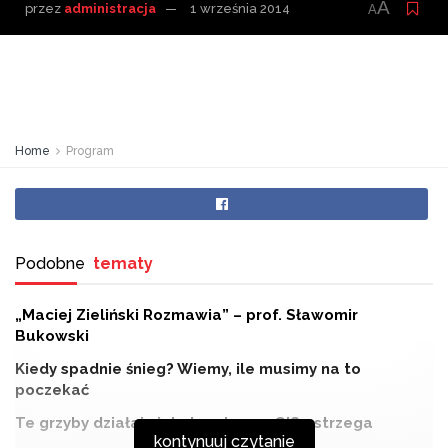
A
przez
administracja
1 września 2014
A
Home
Program
Podobne
tematy
„Maciej Zieliński Rozmawia” – prof. Sławomir
Bukowski
Kiedy spadnie śnieg? Wiemy, ile musimy na to
poczekać
Te grzyby działają jak dopalacze. GIS ostrzega
kontynuuj czytanie