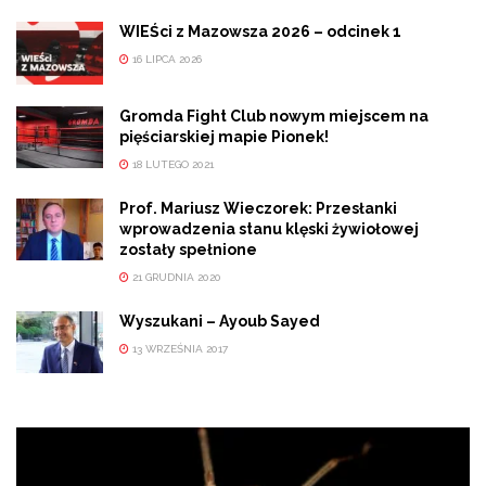
WIEŚci z Mazowsza 2026 – odcinek 1
16 LIPCA 2026
Gromda Fight Club nowym miejscem na
pięściarskiej mapie Pionek!
18 LUTEGO 2021
Prof. Mariusz Wieczorek: Przesłanki
wprowadzenia stanu klęski żywiołowej
zostały spełnione
21 GRUDNIA 2020
Wyszukani – Ayoub Sayed
13 WRZEŚNIA 2017