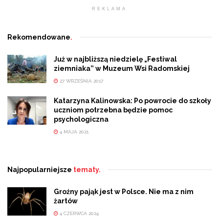
REKLAMA
Rekomendowane
.
Już w najbliższą niedzielę „Festiwal
ziemniaka” w Muzeum Wsi Radomskiej
27 WRZEŚNIA 2017
Katarzyna Kalinowska: Po powrocie do szkoły
uczniom potrzebna będzie pomoc
psychologiczna
4 MAJA 2021
Najpopularniejsze
tematy.
Groźny pająk jest w Polsce. Nie ma z nim
żartów
4 CZERWCA 2024