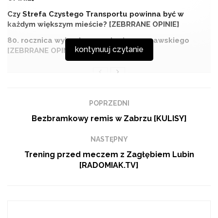
Czy Strefa Czystego Transportu powinna być w
każdym większym mieście? [ZEBRRANE OPINIE]
80. rocznica wybuchu powstania warszawskiego
kontynuuj czytanie
[ZEBRRANE OPINIE]
Dziś zapytaliśmy radomskich maturzystów, jak
POPRZEDNI
poradzili sobie z egzaminem maturalnym z
Bezbramkowy remis w Zabrzu [KULISY]
języka polskiego.
NASTĘPNY
Trening przed meczem z Zagłębiem Lubin
[RADOMIAK.TV]