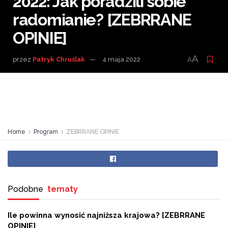
2022: Jak poradzili sobie
radomianie? [ZEBRRANE
OPINIE]
A
przez
Patryk Chruślak
4 maja 2022
A
Home
Program
ZEBRRANE OPINIE
Podobne
tematy
Ile powinna wynosić najniższa krajowa? [ZEBRRANE
OPINIE]