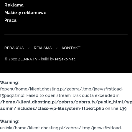
Reklama
Makiety reklamowe
Praca
REDAKCJA
REKLAMA
KONTAKT
© 2022
ZEBRRA.TV
- build by
Projekt-Net
.
Warning
:
fopen(/home/klient.dhosting.pl/zebrra/.tmp/jnewsfirstload-
f5paqz.tmp): Failed to open stream: Disk quota exceeded in
/home/klient.dhosting.pl/zebrra/zebrra.tv/public_html/wp
admin/includes/class-wp-filesystem-ftpext.php
on line
139
Warning
:
unlink(/home/klient.dhosting.pl/zebrra/.tmp/jnewsfirstload-