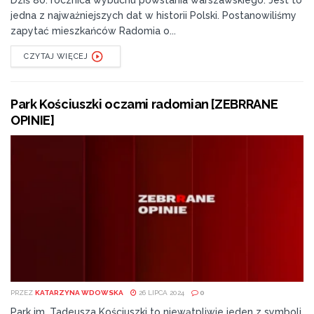
Dziś 80. rocznica wybuchu powstania warszawskiego. Jest to
jedna z najważniejszych dat w historii Polski. Postanowiliśmy
zapytać mieszkańców Radomia o...
CZYTAJ WIĘCEJ
Park Kościuszki oczami radomian [ZEBRRANE
OPINIE]
PRZEZ
KATARZYNA WDOWSKA
26 LIPCA 2024
0
Park im. Tadeusza Kościuszki to niewątpliwie jeden z symboli