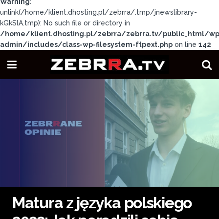
Warning
:
unlink(/home/klient.dhosting.pl/zebrra/.tmp/jnewslibrary-
kGkSlA.tmp): No such file or directory in
/home/klient.dhosting.pl/zebrra/zebrra.tv/public_html/wp
admin/includes/class-wp-filesystem-ftpext.php
on line
142
Matura z języka polskiego