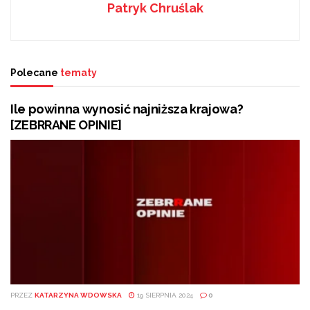
Patryk Chruślak
Polecane
tematy
Ile powinna wynosić najniższa krajowa?
[ZEBRRANE OPINIE]
PRZEZ
KATARZYNA WDOWSKA
19 SIERPNIA 2024
0