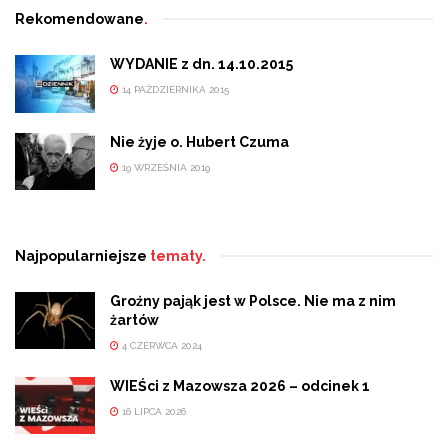
Rekomendowane
.
WYDANIE z dn. 14.10.2015
14 PAŹDZIERNIKA 2015
Nie żyje o. Hubert Czuma
19 WRZEŚNIA 2019
Najpopularniejsze
tematy.
Groźny pająk jest w Polsce. Nie ma z nim
żartów
4 CZERWCA 2024
WIEŚci z Mazowsza 2026 – odcinek 1
16 LIPCA 2026