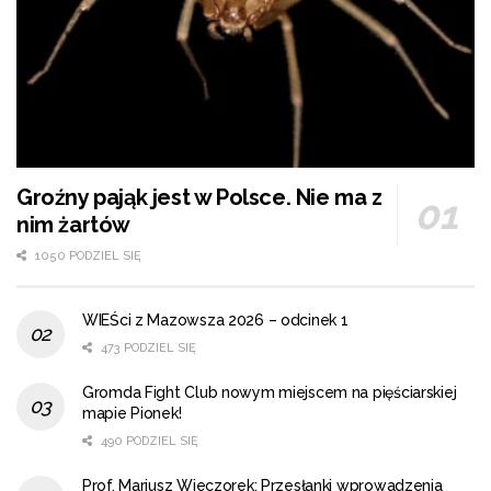
Groźny pająk jest w Polsce. Nie ma z
nim żartów
1050 PODZIEL SIĘ
WIEŚci z Mazowsza 2026 – odcinek 1
473 PODZIEL SIĘ
Gromda Fight Club nowym miejscem na pięściarskiej
mapie Pionek!
490 PODZIEL SIĘ
Prof. Mariusz Wieczorek: Przesłanki wprowadzenia