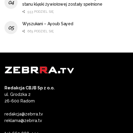
stanu klęski żywiołowej zostały spełnione
553 PODZIEL SIĘ
Wyszukani – Ayoub Sayed
663 PODZIEL SIĘ
Redakcja CBJB Sp z o.o.
ul. Grodzka 2
26-600 Radom
redakcja@zebrra.tv
reklama@zebrra.tv