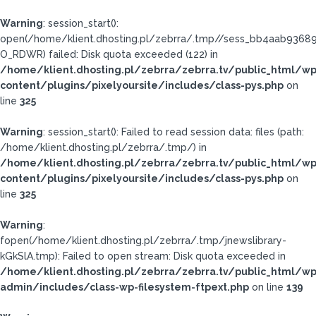
Warning
: session_start():
open(/home/klient.dhosting.pl/zebrra/.tmp//sess_bb4aab936
O_RDWR) failed: Disk quota exceeded (122) in
/home/klient.dhosting.pl/zebrra/zebrra.tv/public_html/wp
content/plugins/pixelyoursite/includes/class-pys.php
on
line
325
Warning
: session_start(): Failed to read session data: files (path:
/home/klient.dhosting.pl/zebrra/.tmp/) in
/home/klient.dhosting.pl/zebrra/zebrra.tv/public_html/wp
content/plugins/pixelyoursite/includes/class-pys.php
on
line
325
Warning
:
fopen(/home/klient.dhosting.pl/zebrra/.tmp/jnewslibrary-
kGkSlA.tmp): Failed to open stream: Disk quota exceeded in
/home/klient.dhosting.pl/zebrra/zebrra.tv/public_html/wp
admin/includes/class-wp-filesystem-ftpext.php
on line
139