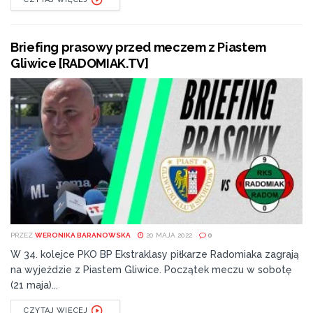
Briefing prasowy przed meczem z Piastem
Gliwice [RADOMIAK.TV]
PRZEZ
WERONIKA BARANOWSKA
20 MAJA 2022
0
W 34. kolejce PKO BP Ekstraklasy piłkarze Radomiaka zagrają
na wyjeździe z Piastem Gliwice. Początek meczu w sobotę
(21 maja)...
CZYTAJ WIĘCEJ