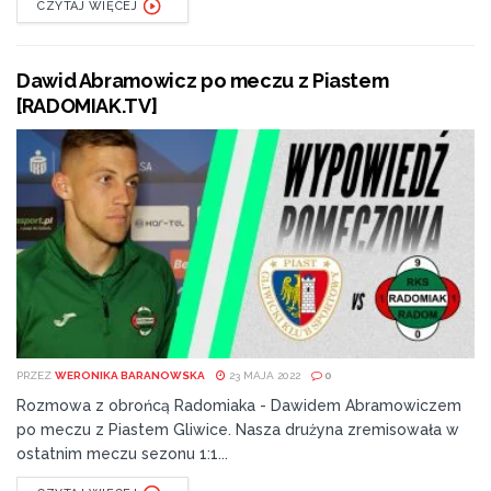
CZYTAJ WIĘCEJ
Dawid Abramowicz po meczu z Piastem
[RADOMIAK.TV]
PRZEZ
WERONIKA BARANOWSKA
23 MAJA 2022
0
Rozmowa z obrońcą Radomiaka - Dawidem Abramowiczem
po meczu z Piastem Gliwice. Nasza drużyna zremisowała w
ostatnim meczu sezonu 1:1...