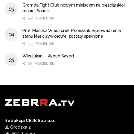
Gromda Fight Club nowym miejscem na pięściarskiej
mapie Pionek!
490 PODZIEL SIĘ
Prof. Mariusz Wieczorek: Przesłanki wprowadzenia
stanu klęski żywiołowej zostały spełnione
553 PODZIEL SIĘ
Wyszukani – Ayoub Sayed
663 PODZIEL SIĘ
Redakcja CBJB Sp z o.o.
ul. Grodzka 2
26-600 Radom