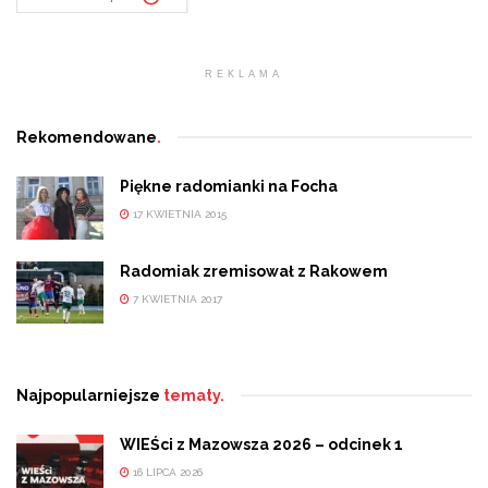
REKLAMA
Rekomendowane
.
Piękne radomianki na Focha
17 KWIETNIA 2015
Radomiak zremisował z Rakowem
7 KWIETNIA 2017
Najpopularniejsze
tematy.
WIEŚci z Mazowsza 2026 – odcinek 1
16 LIPCA 2026