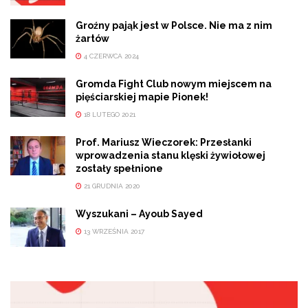
Groźny pająk jest w Polsce. Nie ma z nim
żartów
4 CZERWCA 2024
Gromda Fight Club nowym miejscem na
pięściarskiej mapie Pionek!
18 LUTEGO 2021
Prof. Mariusz Wieczorek: Przesłanki
wprowadzenia stanu klęski żywiołowej
zostały spełnione
21 GRUDNIA 2020
Wyszukani – Ayoub Sayed
13 WRZEŚNIA 2017