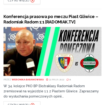
CZYTAJ WIĘCEJ
Konferencja prasowa po meczu Piast Gliwice –
Radomiak Radom 1:1 [RADOMIAK.TV]
PRZEZ
WERONIKA BARANOWSKA
22 MAJA 2022
0
W 34. kolejce PKO BP Ekstraklasy Radomiak Radom
zremisował na wyjeździe 1:1 z Piastem Gliwice. Zapraszamy
do wysłuchania pomeczowych opinii...
CZYTAJ WIĘCEJ