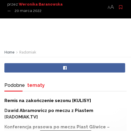
przez
Weronika Baranowska
A
A
20 marca 2022
Home
Radomiak
Podobne
tematy
Remis na zakończenie sezonu [KULISY]
Dawid Abramowicz po meczu z Piastem
[RADOMIAK.TV]
Konferencja prasowa po meczu Piast Gliwice –