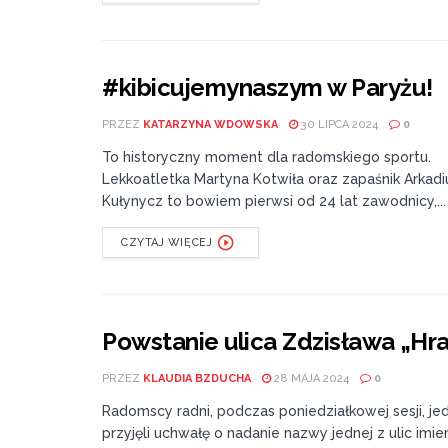
#kibicujemynaszym w Paryżu!
PRZEZ
KATARZYNA WDOWSKA
30 LIPCA 2024
0
To historyczny moment dla radomskiego sportu.
Lekkoatletka Martyna Kotwiła oraz zapaśnik Arkadi
Kułynycz to bowiem pierwsi od 24 lat zawodnicy,...
CZYTAJ WIĘCEJ
Powstanie ulica Zdzisława „Hr
PRZEZ
KLAUDIA BZDUCHA
28 MAJA 2024
0
Radomscy radni, podczas poniedziałkowej sesji, je
przyjęli uchwałę o nadanie nazwy jednej z ulic imi