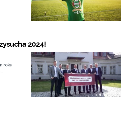
rzysucha 2024!
m roku
..