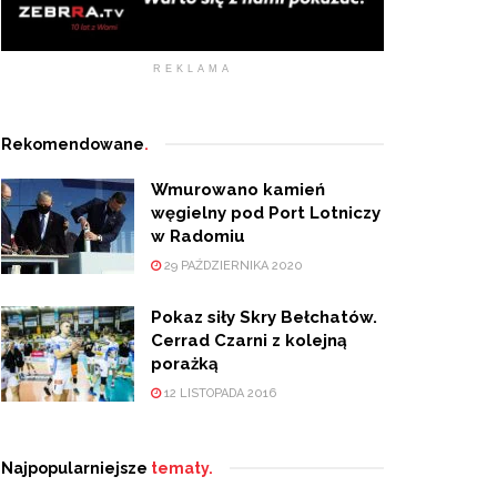
REKLAMA
Rekomendowane
.
Wmurowano kamień
węgielny pod Port Lotniczy
w Radomiu
29 PAŹDZIERNIKA 2020
Pokaz siły Skry Bełchatów.
Cerrad Czarni z kolejną
porażką
12 LISTOPADA 2016
Najpopularniejsze
tematy.