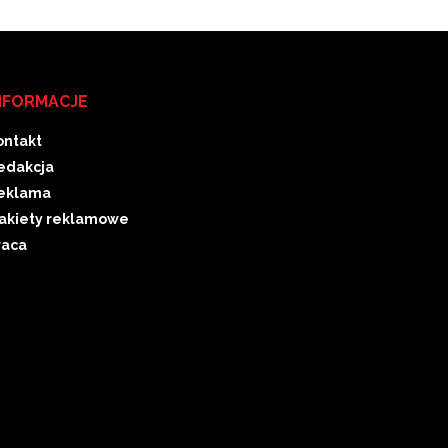
NFORMACJE
ontakt
edakcja
eklama
akiety reklamowe
raca