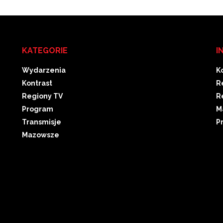
KATEGORIE
I
Wydarzenia
K
Kontrast
R
Regiony TV
R
Program
M
Transmisje
P
Mazowsze