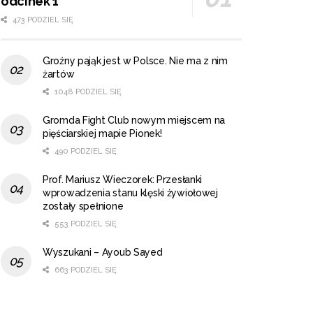
odcinek 1
473 PODZIEL SIĘ
Groźny pająk jest w Polsce. Nie ma z nim
żartów
1048 PODZIEL SIĘ
Gromda Fight Club nowym miejscem na
pięściarskiej mapie Pionek!
490 PODZIEL SIĘ
Prof. Mariusz Wieczorek: Przesłanki
wprowadzenia stanu klęski żywiołowej
zostały spełnione
553 PODZIEL SIĘ
Wyszukani – Ayoub Sayed
663 PODZIEL SIĘ