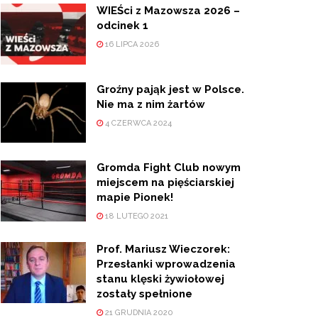
WIEŚci z Mazowsza 2026 –
odcinek 1
16 LIPCA 2026
Groźny pająk jest w Polsce.
Nie ma z nim żartów
4 CZERWCA 2024
Gromda Fight Club nowym
miejscem na pięściarskiej
mapie Pionek!
18 LUTEGO 2021
Prof. Mariusz Wieczorek:
Przesłanki wprowadzenia
stanu klęski żywiołowej
zostały spełnione
21 GRUDNIA 2020