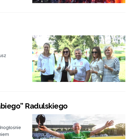
usz
abiego” Radulskiego
dnogłośnie
eniem