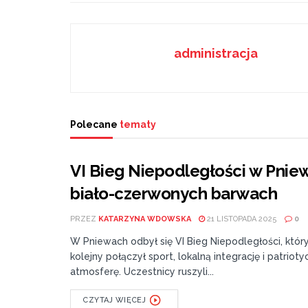
administracja
Polecane
tematy
VI Bieg Niepodległości w Pni
biało-czerwonych barwach
PRZEZ
KATARZYNA WDOWSKA
21 LISTOPADA 2025
0
W Pniewach odbył się VI Bieg Niepodległości, któr
kolejny połączył sport, lokalną integrację i patriot
atmosferę. Uczestnicy ruszyli...
CZYTAJ WIĘCEJ