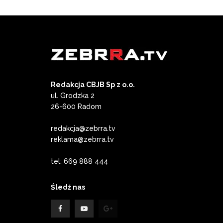
Redakcja CBJB Sp z o.o.
ul. Grodzka 2
26-600 Radom
redakcja@zebrra.tv
reklama@zebrra.tv
tel: 669 888 444
Śledź nas