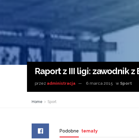
Raport z III ligi: zawodni
przez
administracja
6 marca 2015
w
Sport
Home
Sport
Podobne
tematy