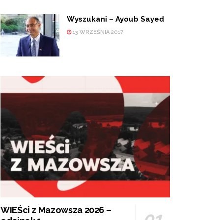
Wyszukani – Ayoub Sayed
13 WRZEŚNIA 2017
WIEŚci z Mazowsza 2026 –