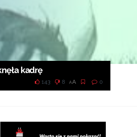
mknęła kadrę
143
8
A
0
A