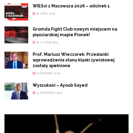
WIEŚci z Mazowsza 2026 – odcinek 1
16 LIPCA 2026
Gromda Fight Club nowym miejscem na
pięściarskiej mapie Pionek!
18 LUTEGO 2021
Prof. Mariusz Wieczorek: Przesłanki
wprowadzenia stanu klęski żywiołowej
zostały spełnione
21 GRUDNIA 2020
Wyszukani – Ayoub Sayed
13 WRZEŚNIA 2017