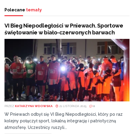
VI Bieg Niepodległości w Pniewach. Sportowe
Polecane
tematy
świętowanie w biało-czerwonych barwach
#kibicujemynaszym w Paryżu!
VI Bieg Niepodległości w Pniewach. Sportowe
świętowanie w biało-czerwonych barwach
Powstanie ulica Zdzisława „Hrabiego” Radulskiego
Tags:
1. liga
Fortuna
Fortuna 1 Liga
Górnik Łęczna
Kamil Kiereś
Łęczna
Puszcza Niepołomice
radom
RKS Radomiak Radom
PRZEZ
KATARZYNA WDOWSKA
21 LISTOPADA 2025
0
W Pniewach odbył się VI Bieg Niepodległości, który po raz
kolejny połączył sport, lokalną integrację i patriotyczną
atmosferę. Uczestnicy ruszyli...