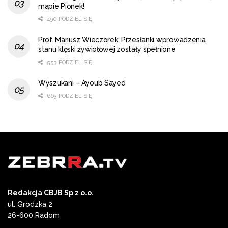
mapie Pionek!
490 PODZIEL SIĘ
Prof. Mariusz Wieczorek: Przesłanki wprowadzenia
stanu klęski żywiołowej zostały spełnione
553 PODZIEL SIĘ
Wyszukani – Ayoub Sayed
663 PODZIEL SIĘ
Redakcja CBJB Sp z o.o.
ul. Grodzka 2
26-600 Radom