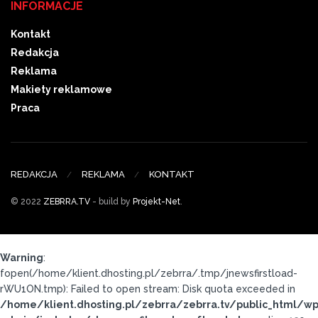
INFORMACJE
Kontakt
Redakcja
Reklama
Makiety reklamowe
Praca
REDAKCJA
REKLAMA
KONTAKT
© 2022
ZEBRRA.TV
- build by
Projekt-Net
.
Warning
:
fopen(/home/klient.dhosting.pl/zebrra/.tmp/jnewsfirstload-
rWU1ON.tmp): Failed to open stream: Disk quota exceeded in
/home/klient.dhosting.pl/zebrra/zebrra.tv/public_html/wp