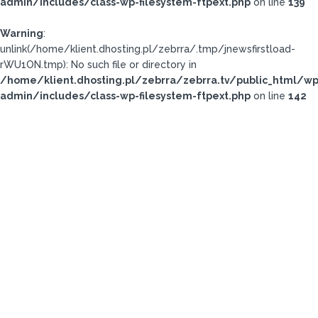
admin/includes/class-wp-filesystem-ftpext.php
on line
139
Warning
:
unlink(/home/klient.dhosting.pl/zebrra/.tmp/jnewsfirstload-
rWU1ON.tmp): No such file or directory in
/home/klient.dhosting.pl/zebrra/zebrra.tv/public_html/wp
admin/includes/class-wp-filesystem-ftpext.php
on line
142