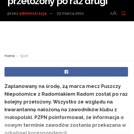
przełożony po raz drugi
A
przez
administracja
23 marca 2021
A
Home
Sport
Zaplanowany na środę, 24 marca mecz Puszczy
Niepołomice z Radomiakiem Radom został po raz
kolejny przełożony. Wszystko ze względu na
kwarantannę nałożoną na zawodników klubu z
małopolski. PZPN poinformował, że informacja o
nowym terminie zawodów zostania przekazana w
odrębnej korespondencji.