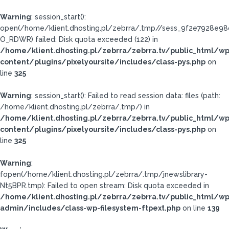
Warning
: session_start():
open(/home/klient.dhosting.pl/zebrra/.tmp//sess_9f2e7928e98
O_RDWR) failed: Disk quota exceeded (122) in
/home/klient.dhosting.pl/zebrra/zebrra.tv/public_html/wp
content/plugins/pixelyoursite/includes/class-pys.php
on
line
325
Warning
: session_start(): Failed to read session data: files (path:
/home/klient.dhosting.pl/zebrra/.tmp/) in
/home/klient.dhosting.pl/zebrra/zebrra.tv/public_html/wp
content/plugins/pixelyoursite/includes/class-pys.php
on
line
325
Warning
:
fopen(/home/klient.dhosting.pl/zebrra/.tmp/jnewslibrary-
Nt5BPR.tmp): Failed to open stream: Disk quota exceeded in
/home/klient.dhosting.pl/zebrra/zebrra.tv/public_html/wp
admin/includes/class-wp-filesystem-ftpext.php
on line
139