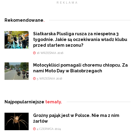
REKLAMA
Rekomendowane
.
Siatkarska Plusliga rusza za niespełna 3
tygodnie. Jakie są oczekiwania władz klubu
przed startem sezonu?
16 WRZEŚNIA 2016
Motocykliści pomagali choremu chłopcu. Za
nami Moto Day w Białobrzegach
5 WRZEŚNIA 2018
Najpopularniejsze
tematy.
Groźny pająk jest w Polsce. Nie ma z nim
żartów
4 CZERWCA 2024