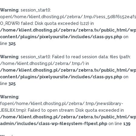
Warning
: session_start():
open(/home/klient.dhosting.pl/zebrra/.tmp//sess_5d8f6152e4
O_RDWR) failed: Disk quota exceeded (122) in
/home/klient.dhosting.pl/zebrra/zebrra.tv/public_html/wp
content/plugins/pixelyoursite/includes/class-pys.php
on
line
325
Warning
: session_start(): Failed to read session data: files (path:
/home/klient.dhosting.pl/zebrra/.tmp/) in
/home/klient.dhosting.pl/zebrra/zebrra.tv/public_html/wp
content/plugins/pixelyoursite/includes/class-pys.php
on
line
325
Warning
:
fopen(/home/klient.dhosting.pl/zebrra/.tmp/jnewslibrary-
JE6L8X.tmp): Failed to open stream: Disk quota exceeded in
/home/klient.dhosting.pl/zebrra/zebrra.tv/public_html/wp
admin/includes/class-wp-filesystem-ftpext.php
on line
139