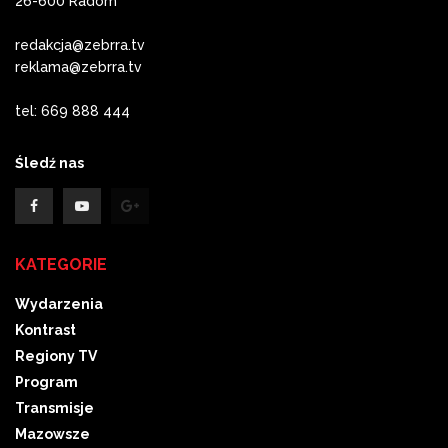
26-600 Radom
redakcja@zebrra.tv
reklama@zebrra.tv
tel: 669 888 444
Śledź nas
KATEGORIE
Wydarzenia
Kontrast
Regiony TV
Program
Transmisje
Mazowsze