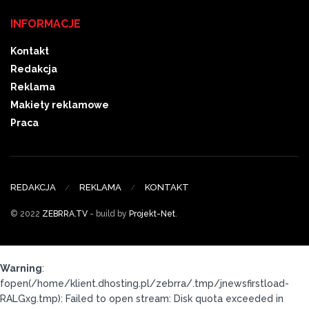
INFORMACJE
Kontakt
Redakcja
Reklama
Makiety reklamowe
Praca
REDAKCJA
REKLAMA
KONTAKT
© 2022
ZEBRRA.TV
- build by
Projekt-Net
.
Warning
:
fopen(/home/klient.dhosting.pl/zebrra/.tmp/jnewsfirstload-
RALGxg.tmp): Failed to open stream: Disk quota exceeded in