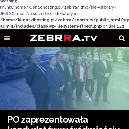
Warning
:
unlink(/home/klient.dhosting.pl/zebrra/.tmp/jnewslibrary-
JE6L8X.tmp): No such file or directory in
/home/klient.dhosting.pl/zebrra/zebrra.tv/public_html/wp
admin/includes/class-wp-filesystem-ftpext.php
on line
142
PO zaprezentowała