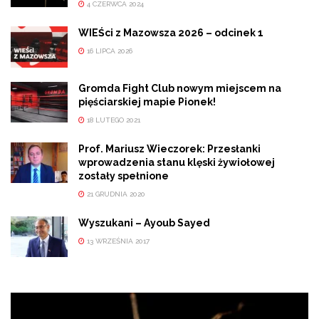
4 CZERWCA 2024
WIEŚci z Mazowsza 2026 – odcinek 1
16 LIPCA 2026
Gromda Fight Club nowym miejscem na
pięściarskiej mapie Pionek!
18 LUTEGO 2021
Prof. Mariusz Wieczorek: Przesłanki
wprowadzenia stanu klęski żywiołowej
zostały spełnione
21 GRUDNIA 2020
Wyszukani – Ayoub Sayed
13 WRZEŚNIA 2017