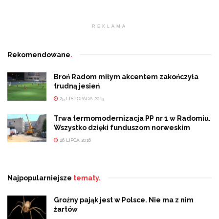
REKLAMA
Rekomendowane
.
Broń Radom miłym akcentem zakończyła
trudną jesień
25 LISTOPADA 2019
Trwa termomodernizacja PP nr 1 w Radomiu.
Wszystko dzięki funduszom norweskim
26 LIPCA 2016
Najpopularniejsze
tematy.
Groźny pająk jest w Polsce. Nie ma z nim
żartów