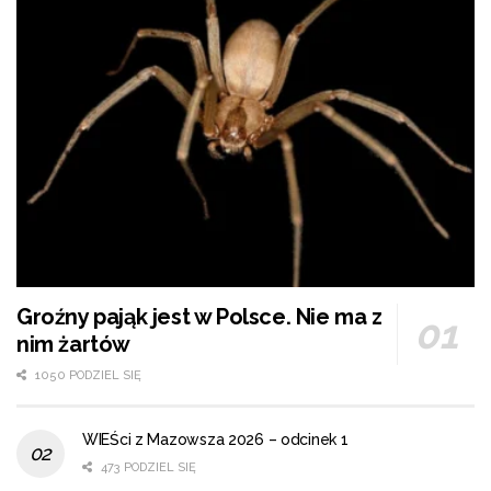
Groźny pająk jest w Polsce. Nie ma z
nim żartów
1050 PODZIEL SIĘ
WIEŚci z Mazowsza 2026 – odcinek 1
473 PODZIEL SIĘ