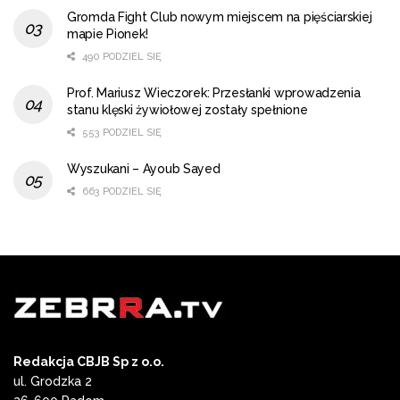
Gromda Fight Club nowym miejscem na pięściarskiej
mapie Pionek!
490 PODZIEL SIĘ
Prof. Mariusz Wieczorek: Przesłanki wprowadzenia
stanu klęski żywiołowej zostały spełnione
553 PODZIEL SIĘ
Wyszukani – Ayoub Sayed
663 PODZIEL SIĘ
Redakcja CBJB Sp z o.o.
ul. Grodzka 2