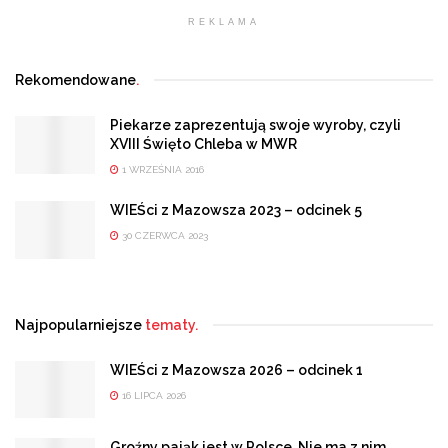
REKLAMA
Rekomendowane
.
Piekarze zaprezentują swoje wyroby, czyli
XVIII Święto Chleba w MWR
1 WRZEŚNIA 2016
WIEŚci z Mazowsza 2023 – odcinek 5
30 CZERWCA 2023
Najpopularniejsze
tematy.
WIEŚci z Mazowsza 2026 – odcinek 1
16 LIPCA 2026
Groźny pająk jest w Polsce. Nie ma z nim