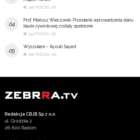
490 PODZIEL SIĘ
Prof. Mariusz Wieczorek: Przesłanki wprowadzenia stanu
klęski żywiołowej zostały spełnione
553 PODZIEL SIĘ
Wyszukani – Ayoub Sayed
662 PODZIEL SIĘ
Redakcja CBJB Sp z o.o.
ul. Grodzka 2
26-600 Radom