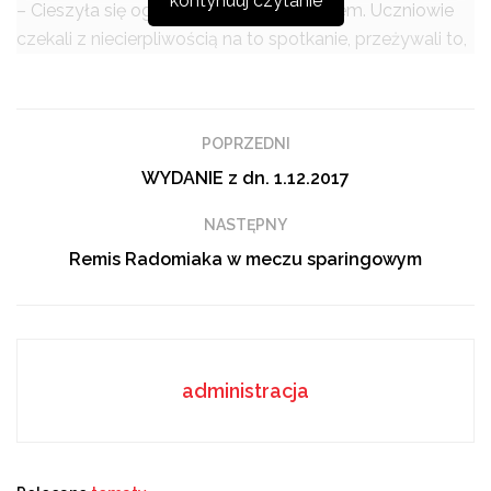
kontynuuj czytanie
– Cieszyła się ogrmnym zainteresowaniem. Uczniowie
czekali z niecierpliwością na to spotkanie, przeżywali to,
przygotowywali prezentację, zbierali informacje o
zespole, żeby przekazać informacje w jak najlepszy
sposób. Piłka nożna budzi ogromne zainteresowanie w
POPRZEDNI
naszej szkole, niedawno zajęliśmy drugie miejsce w
WYDANIE z dn. 1.12.2017
Pucharze Braci Czachorów – mówi Ewa Izydorska,
dyrektor PSP nr 11 w Radomiu.
NASTĘPNY
Podobne
Remis Radomiaka w meczu sparingowym
tematy
Z Europą za pan brat. Uczniowie ZSSiPO zdobywali
doświadczenia we Włoszech
SkillsPoland 2026: Młodzi fachowcy w akcji
administracja
„Drzewna” otworzyła drzwi dla ósmoklasistów