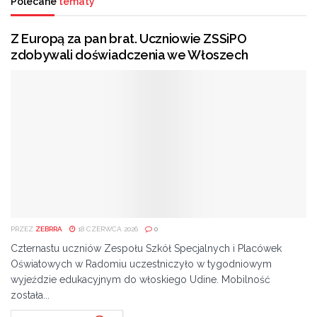
Polecane
tematy
Wizyta drugoligowego zespołu była dużym
Z Europą za pan brat. Uczniowie ZSSiPO
wydarzeniem dla społeczności szkolnej. Uczniowie robili
zdobywali doświadczenia we Włoszech
sobie zdjęcia z piłkarzami, nie brakowało też próśb o
autografy. Nic więc dziwnego, że uczniowie o całej
inicjatywie wypowiadali się bardzo pozytywnie.
– Zawodnicy zrobili duże wrażenie na młodszych
uczniach, bardzo miło będziemy wspominać to
spotkanie – informuje Bartosz Zaręba.
– Wydaje mi się, że wszystko przebiegło bardzo fajnie.
Dowiedzieliśmy się sporo ciekawych rzeczy. Mamy
PRZEZ
ZEBRRA
18 CZERWCA 2026
0
nadzieję, że będzie więcej takich spotkań – dodaje Jakub
Czternastu uczniów Zespołu Szkół Specjalnych i Placówek
Odzimkowski.
Oświatowych w Radomiu uczestniczyło w tygodniowym
wyjeździe edukacyjnym do włoskiego Udine. Mobilność
– To jest bardzo dobra rzecz. Można z nimi
została...
porozmawiać i dowiedzieć się ciekawych rzeczy –