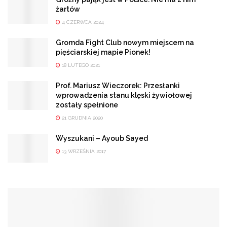
żartów
4 CZERWCA 2024
Gromda Fight Club nowym miejscem na
pięściarskiej mapie Pionek!
18 LUTEGO 2021
Prof. Mariusz Wieczorek: Przesłanki
wprowadzenia stanu klęski żywiołowej
zostały spełnione
21 GRUDNIA 2020
Wyszukani – Ayoub Sayed
13 WRZEŚNIA 2017