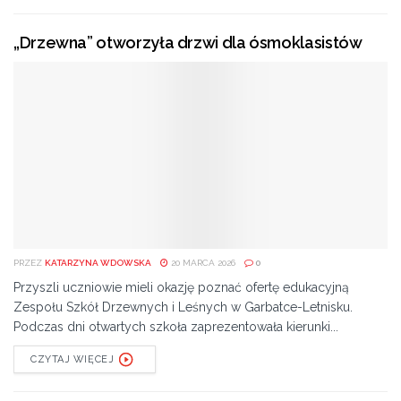
bardziej mi się to podobało – ocenia Świdzikowski.
„Drzewna” otworzyła drzwi dla ósmoklasistów
Wizyta piłkarzy Radomiaka to kolejne z cyklu spotkań
społeczności szkolnej ze znanymi sportowcami.
Tags:
Bartosz Zaręba
Ewa Izydorska
Izydorska
Jakub Odzimkowski
Maciej Przemysławski
Maciej Świdzikowski
Odzimkowski
Przemysławski
PSP nr 11
PSP nr 11 w Radomiu
Publiczna Szkoła Podstawowa nr 11 w Radomiu
radom
Radomiak
Radomiak Radom
Świdzikowski
Zaręba
PRZEZ
KATARZYNA WDOWSKA
20 MARCA 2026
0
Przyszli uczniowie mieli okazję poznać ofertę edukacyjną
Zespołu Szkół Drzewnych i Leśnych w Garbatce-Letnisku.
Podczas dni otwartych szkoła zaprezentowała kierunki...
CZYTAJ WIĘCEJ