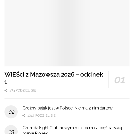
WIEŚci z Mazowsza 2026 – odcinek
1
473 PODZIEL SIĘ
Groźny pająk jest w Polsce. Nie ma z nim żartów
1047 PODZIEL SIĘ
Gromda Fight Club nowym miejscem na pięściarskiej
mapie Pionek!