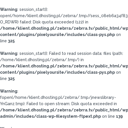
Warning
: session_start():
open(/home/klient.dhosting.pl/zebrra/.tmp//sess_08eb6a34f8
O_RDWR) failed: Disk quota exceeded (122) in
/home/klient.dhosting.pl/zebrra/zebrra.tv/public_html/wp
content/plugins/pixelyoursite/includes/class-pys.php
on
line
325
Warning
: session_start(): Failed to read session data: files (path:
/home/klient.dhosting.pl/zebrra/.tmp/) in
/home/klient.dhosting.pl/zebrra/zebrra.tv/public_html/wp
content/plugins/pixelyoursite/includes/class-pys.php
on
line
325
Warning
:
fopen(/home/klient.dhosting.pl/zebrra/.tmp/jnewslibrary-
YnGanz.tmp): Failed to open stream: Disk quota exceeded in
/home/klient.dhosting.pl/zebrra/zebrra.tv/public_html/wp
admin/includes/class-wp-filesystem-ftpext.php
on line
139