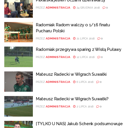
Piłkarska jesień oczami dziennikarzy
PRZEZ
ADMINISTRACJA
24 GRUDNIA 2016
0
Radomiak Radom walczy o 1/16 finału
Pucharu Polski
PRZEZ
ADMINISTRACJA
21 LIPCA 2016
0
Radomiak przegrywa sparing z Wisłą Puławy
PRZEZ
ADMINISTRACJA
12 LIPCA 2016
0
Mateusz Radecki w Wigrach Suwałki
PRZEZ
ADMINISTRACJA
6 LIPCA 2016
0
Mateusz Radecki w Wigrach Suwałki?
PRZEZ
ADMINISTRACJA
2 LIPCA 2016
0
[TYLKO U NAS] Jakub Schenk podsumowuje