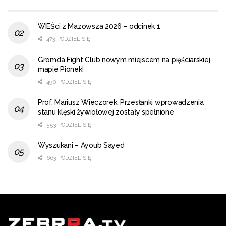
WIEŚci z Mazowsza 2026 – odcinek 1
473 PODZIEL SIĘ
Gromda Fight Club nowym miejscem na pięściarskiej
mapie Pionek!
490 PODZIEL SIĘ
Prof. Mariusz Wieczorek: Przesłanki wprowadzenia
stanu klęski żywiołowej zostały spełnione
553 PODZIEL SIĘ
Wyszukani – Ayoub Sayed
663 PODZIEL SIĘ