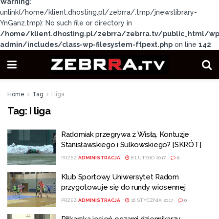
Warning
:
unlink(/home/klient.dhosting.pl/zebrra/.tmp/jnewslibrary-
YnGanz.tmp): No such file or directory in
/home/klient.dhosting.pl/zebrra/zebrra.tv/public_html/wp
admin/includes/class-wp-filesystem-ftpext.php
on line
142
Home
Tag
I liga
Tag:
I liga
Radomiak przegrywa z Wisłą. Kontuzje
Stanisławskiego i Sulkowskiego? [SKRÓT]
PRZEZ
ADMINISTRACJA
8 LUTEGO 2017
0
Klub Sportowy Uniwersytet Radom
przygotowuje się do rundy wiosennej
PRZEZ
ADMINISTRACJA
16 STYCZNIA 2017
0