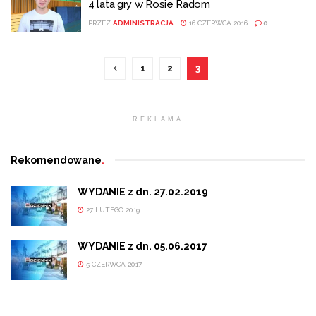
4 lata gry w Rosie Radom
PRZEZ
ADMINISTRACJA
16 CZERWCA 2016
0
1
2
3
REKLAMA
Rekomendowane
.
WYDANIE z dn. 27.02.2019
27 LUTEGO 2019
WYDANIE z dn. 05.06.2017
5 CZERWCA 2017