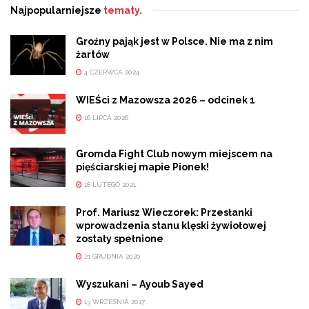
Najpopularniejsze
tematy.
Groźny pająk jest w Polsce. Nie ma z nim
żartów
4 CZERWCA 2024
WIEŚci z Mazowsza 2026 – odcinek 1
16 LIPCA 2026
Gromda Fight Club nowym miejscem na
pięściarskiej mapie Pionek!
18 LUTEGO 2021
Prof. Mariusz Wieczorek: Przesłanki
wprowadzenia stanu klęski żywiołowej
zostały spełnione
21 GRUDNIA 2020
Wyszukani – Ayoub Sayed
13 WRZEŚNIA 2017