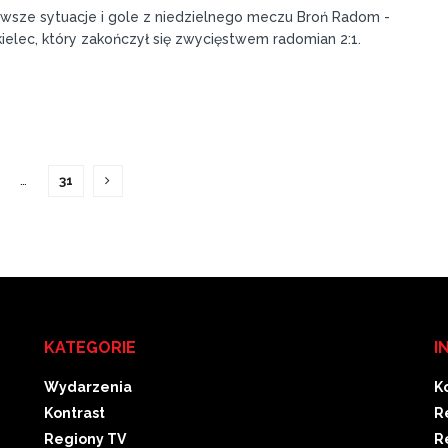
awsze sytuacje i gole z niedzielnego meczu Broń Radom -
ielec, który zakończył się zwycięstwem radomian 2:1.
…
31
KATEGORIE
I
Wydarzenia
K
Kontrast
R
Regiony TV
R