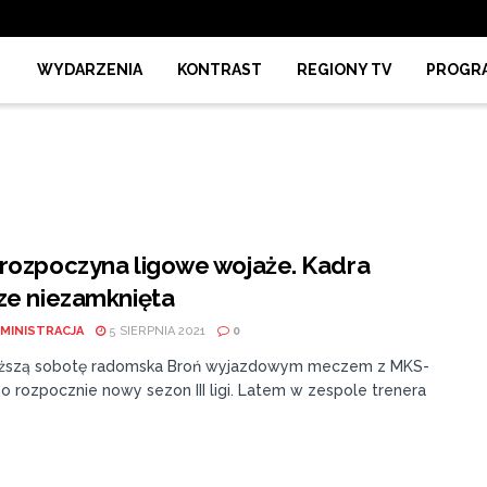
WYDARZENIA
KONTRAST
REGIONY TV
PROGR
rozpoczyna ligowe wojaże. Kadra
ze niezamknięta
MINISTRACJA
5 SIERPNIA 2021
0
iższą sobotę radomska Broń wyjazdowym meczem z MKS-
 rozpocznie nowy sezon III ligi. Latem w zespole trenera