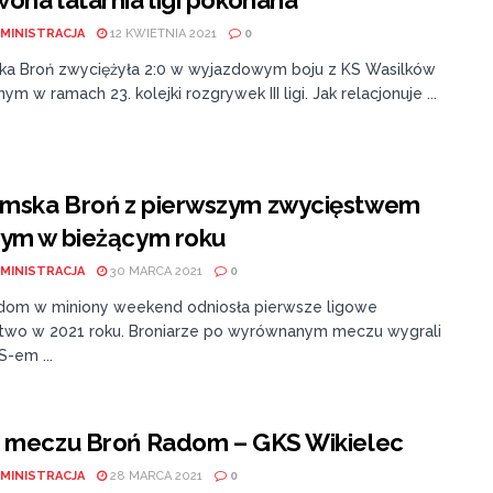
ona latarnia ligi pokonana
MINISTRACJA
12 KWIETNIA 2021
0
a Broń zwyciężyła 2:0 w wyjazdowym boju z KS Wasilków
ym w ramach 23. kolejki rozgrywek III ligi. Jak relacjonuje ...
mska Broń z pierwszym zwycięstwem
wym w bieżącym roku
MINISTRACJA
30 MARCA 2021
0
dom w miniony weekend odniosła pierwsze ligowe
two w 2021 roku. Broniarze po wyrównanym meczu wygrali
S-em ...
t meczu Broń Radom – GKS Wikielec
MINISTRACJA
28 MARCA 2021
0