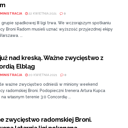
om
MINISTRACJA
22 KWIETNIA 2021
0
grupie spadkowej III ligi trwa. We wczorajszym spotkaniu
cy Broni Radom musieli uznać wyższość przyjezdnej ekipy
arszawa. ...
już nad kreską. Ważne zwycięstwo z
rdią Elbląg
MINISTRACJA
20 KWIETNIA 2021
0
le ważne zwycięstwo odnieśli w miniony weekend
cy radomskiej Broni. Podopieczni trenera Artura Kupca
 na własnym terenie 3:0 Concordię ...
 zwycięstwo radomskiej Broni.