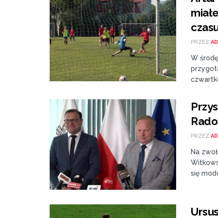
miał
czasu
PRZEZ
AD
W środę 
przygoto
czwartko
Przys
Radom
PRZEZ
AD
Na zwoł
Witkows
się moder
Ursu