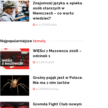
Znajomość języka a opieka
osób starszych w
Niemczech – co warto
wiedzieć?
21 LUTEGO 2022
Najpopularniejsze
tematy.
WIEŚci z Mazowsza 2026 –
odcinek 1
16 LIPCA 2026
Groźny pająk jest w Polsce.
Nie ma z nim żartów
4 CZERWCA 2024
Gromda Fight Club nowym