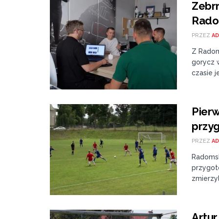
Zebrr
Radom
PRZEZ
AD
Z Radom
gorycz 
czasie j
Pierw
przy
PRZEZ
AD
Radomsk
przygoto
zmierzyli
Artur