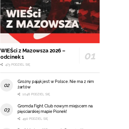
WIEŚci z Mazowsza 2026 –
odcinek 1
473 PODZIEL SIĘ
Groźny pająk jest w Polsce. Nie ma z nim
żartów
1048 PODZIEL SIĘ
Gromda Fight Club nowym miejscem na
pięściarskiej mapie Pionek!
490 PODZIEL SIĘ