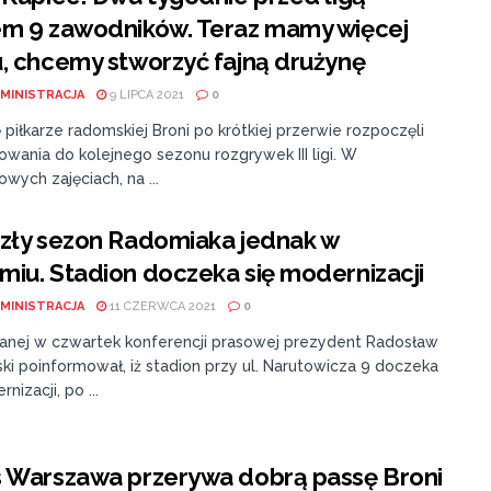
em 9 zawodników. Teraz mamy więcej
, chcemy stworzyć fajną drużynę
MINISTRACJA
9 LIPCA 2021
0
piłkarze radomskiej Broni po krótkiej przerwie rozpoczęli
wania do kolejnego sezonu rozgrywek III ligi. W
wych zajęciach, na ...
zły sezon Radomiaka jednak w
iu. Stadion doczeka się modernizacji
MINISTRACJA
11 CZERWCA 2021
0
anej w czwartek konferencji prasowej prezydent Radosław
ki poinformował, iż stadion przy ul. Narutowicza 9 doczeka
nizacji, po ...
s Warszawa przerywa dobrą passę Broni