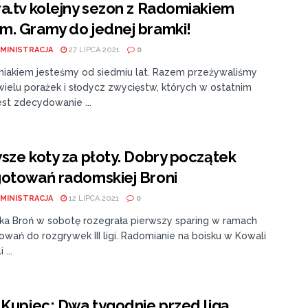
a.tv kolejny sezon z Radomiakiem
. Gramy do jednej bramki!
MINISTRACJA
27 LIPCA 2021
0
iakiem jesteśmy od siedmiu lat. Razem przeżywaliśmy
wielu porażek i słodycz zwycięstw, których w ostatnim
est zdecydowanie ...
sze koty za płoty. Dobry początek
gotowań radomskiej Broni
MINISTRACJA
12 LIPCA 2021
0
a Broń w sobotę rozegrała pierwszy sparing w ramach
wań do rozgrywek III ligi. Radomianie na boisku w Kowali
 ...
 Kupiec: Dwa tygodnie przed ligą