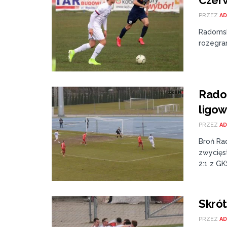
Czerw
PRZEZ
AD
Radomsk
rozegran
Rado
ligo
PRZEZ
AD
Broń Ra
zwycięs
2:1 z GK
Skró
PRZEZ
AD