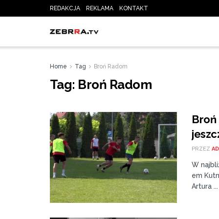
REDAKCJA
REKLAMA
KONTAKT
Home
Tag
Broń Radom
Tag:
Broń Radom
Broń 
jeszc
PRZEZ
AD
W najbl
em Kutno
Artura ...