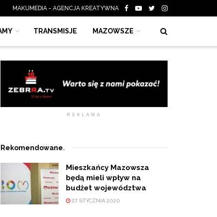
MAKUMEDIA - AGENCJA KREATYWNA
AMY
TRANSMISJE
MAZOWSZE
REKLAMA
Rekomendowane
.
Mieszkańcy Mazowsza
będą mieli wpływ na
budżet województwa
27 STYCZNIA 2020