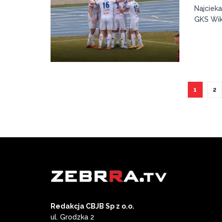
Najciek
GKS Wik
1
2
Redakcja CBJB Sp z o.o.
ul. Grodzka 2