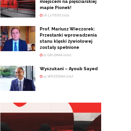
miejscem na pięściarskiej
mapie Pionek!
18 LUTEGO 2021
Prof. Mariusz Wieczorek:
Przesłanki wprowadzenia
stanu klęski żywiołowej
zostały spełnione
21 GRUDNIA 2020
Wyszukani – Ayoub Sayed
13 WRZEŚNIA 2017