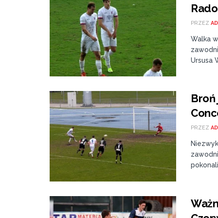
Rad
PRZEZ
AD
Walka w 
zawodni
Ursusa W
Broń 
Conco
PRZEZ
AD
Niezwyk
zawodni
pokonali
Ważne