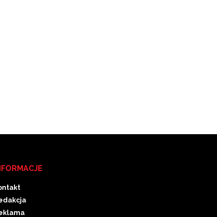
NFORMACJE
ontakt
edakcja
eklama