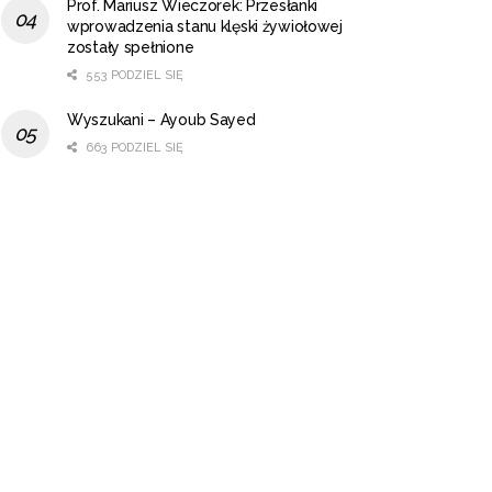
Prof. Mariusz Wieczorek: Przesłanki
wprowadzenia stanu klęski żywiołowej
zostały spełnione
553 PODZIEL SIĘ
Wyszukani – Ayoub Sayed
663 PODZIEL SIĘ