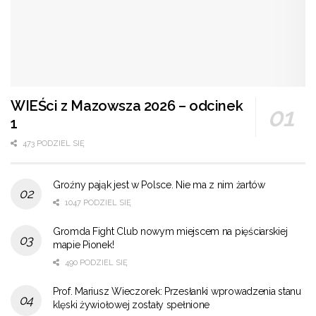
WIEŚci z Mazowsza 2026 – odcinek
1
473 PODZIEL SIĘ
Groźny pająk jest w Polsce. Nie ma z nim żartów
1047 PODZIEL SIĘ
Gromda Fight Club nowym miejscem na pięściarskiej
mapie Pionek!
490 PODZIEL SIĘ
Prof. Mariusz Wieczorek: Przesłanki wprowadzenia stanu
klęski żywiołowej zostały spełnione