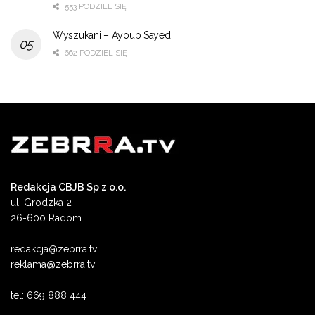
553 PODZIEL SIĘ
Wyszukani – Ayoub Sayed
662 PODZIEL SIĘ
Redakcja CBJB Sp z o.o.
ul. Grodzka 2
26-600 Radom
redakcja@zebrra.tv
reklama@zebrra.tv
tel: 669 888 444