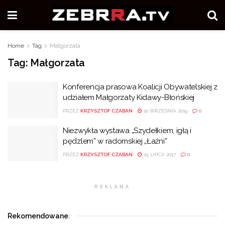
Home
Tag
Małgorzata
Tag:
Małgorzata
Konferencja prasowa Koalicji Obywatelskiej z
udziałem Małgorzaty Kidawy-Błońskiej
PRZEZ
KRZYSZTOF CZABAN
10 WRZEŚNIA 2019
0
Niezwykła wystawa „Szydełkiem, igłą i
pędzlem” w radomskiej „Łaźni”
PRZEZ
KRZYSZTOF CZABAN
25 LIPCA 2017
0
REKLAMA
Rekomendowane
.