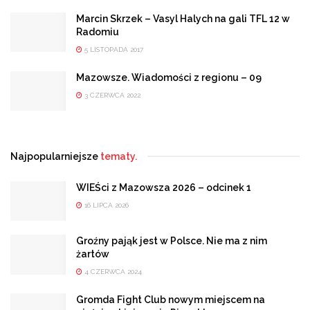
Marcin Skrzek – Vasyl Halych na gali TFL 12 w
Radomiu
5 LISTOPADA 2017
Mazowsze. Wiadomości z regionu – 09
3 CZERWCA 2022
Najpopularniejsze
tematy.
WIEŚci z Mazowsza 2026 – odcinek 1
16 LIPCA 2026
Groźny pająk jest w Polsce. Nie ma z nim
żartów
4 CZERWCA 2024
Gromda Fight Club nowym miejscem na