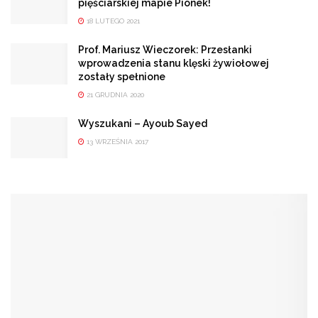
pięściarskiej mapie Pionek!
18 LUTEGO 2021
Prof. Mariusz Wieczorek: Przesłanki
wprowadzenia stanu klęski żywiołowej
zostały spełnione
21 GRUDNIA 2020
Wyszukani – Ayoub Sayed
13 WRZEŚNIA 2017