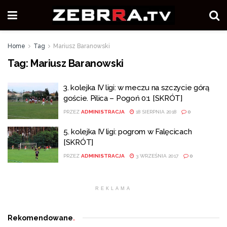
Home
Tag
Mariusz Baranowski
Tag:
Mariusz Baranowski
3. kolejka IV ligi: w meczu na szczycie górą
goście. Pilica – Pogoń 0:1 [SKRÓT]
PRZEZ
ADMINISTRACJA
18 SIERPNIA 2018
0
5. kolejka IV ligi: pogrom w Falęcicach
[SKRÓT]
PRZEZ
ADMINISTRACJA
3 WRZEŚNIA 2017
0
REKLAMA
Rekomendowane
.