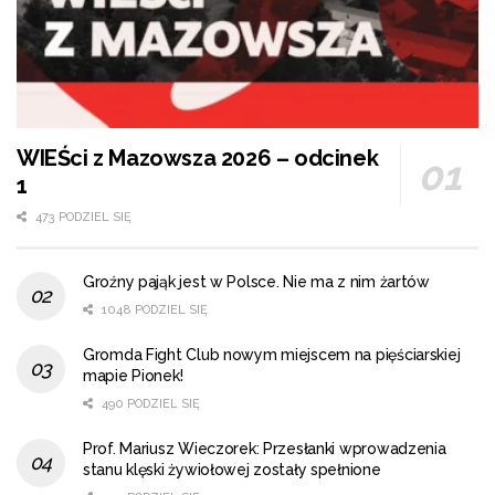
WIEŚci z Mazowsza 2026 – odcinek
1
473 PODZIEL SIĘ
Groźny pająk jest w Polsce. Nie ma z nim żartów
1048 PODZIEL SIĘ
Gromda Fight Club nowym miejscem na pięściarskiej
mapie Pionek!
490 PODZIEL SIĘ
Prof. Mariusz Wieczorek: Przesłanki wprowadzenia
stanu klęski żywiołowej zostały spełnione