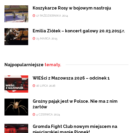
Koszykarze Rosy w bojowym nastroju
17 PAŹDZIERNIKA 2014
Emilia Ziółek – koncert galowy 20.03.2015 r.
23 MARCA 2015
Najpopularniejsze
tematy.
WIEŚci z Mazowsza 2026 – odcinek 1
16 LIPCA 2026
Groźny pająk jest w Polsce. Nie ma z nim
żartów
4 CZERWCA 2024
Gromda Fight Club nowym miejscem na
pięściarskiej mapie Pionek!