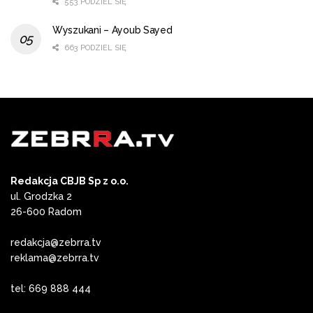
553 PODZIEL SIĘ
Wyszukani – Ayoub Sayed
663 PODZIEL SIĘ
Redakcja CBJB Sp z o.o.
ul. Grodzka 2
26-600 Radom
redakcja@zebrra.tv
reklama@zebrra.tv
tel: 669 888 444