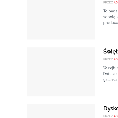
PRZEZ
AD
To będzi
sobotę, 
producen
Święt
PRZEZ
AD
W najbli
Dnia Jaz
gatunku. 
Dysko
PRZEZ
AD