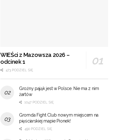
WIEŚci z Mazowsza 2026 –
odcinek 1
473 PODZIEL SIĘ
Groźny pająk jest w Polsce. Nie ma z nim
żartów
1047 PODZIEL SIĘ
Gromda Fight Club nowym miejscem na
pięściarskiej mapie Pionek!
490 PODZIEL SIĘ