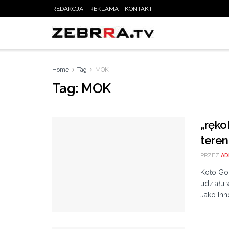
REDAKCJA
REKLAMA
KONTAKT
Home
Tag
MOK
Tag:
MOK
„ręko
tere
PRZEZ
AD
Koło Go
udziału 
Jako Inn