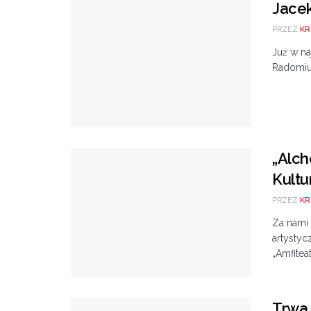
Jacek
PRZEZ
KR
Już w na
Radomiu 
„Alch
Kultu
PRZEZ
KR
Za nami 
artysty
„Amfitea
Trwa 