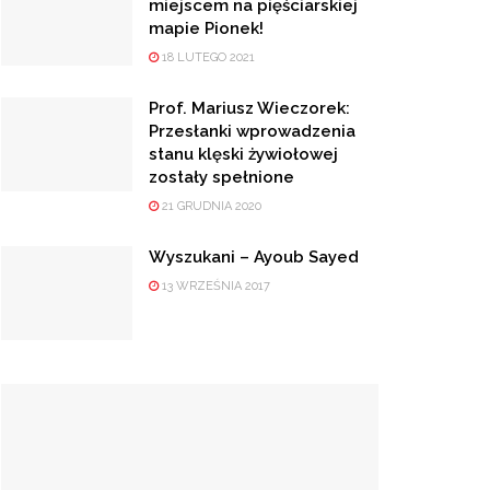
miejscem na pięściarskiej
mapie Pionek!
18 LUTEGO 2021
Prof. Mariusz Wieczorek:
Przesłanki wprowadzenia
stanu klęski żywiołowej
zostały spełnione
21 GRUDNIA 2020
Wyszukani – Ayoub Sayed
13 WRZEŚNIA 2017