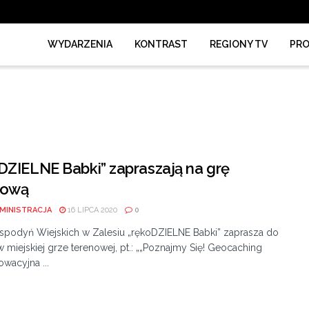
WYDARZENIA
KONTRAST
REGIONY TV
PR
DZIELNE Babki” zapraszają na grę
nową
MINISTRACJA
16 LIPCA 2020
0
spodyń Wiejskich w Zalesiu „rękoDZIELNE Babki” zaprasza do
w miejskiej grze terenowej, pt.: „„Poznajmy Się! Geocaching
owacyjna ...