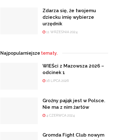
Zdarza się, że twojemu
dziecku imię wybierze
urzędnik
11 WRZEŚNIA 2024
Najpopularniejsze
tematy.
WIEŚci z Mazowsza 2026 –
odcinek 1
16 LIPCA 2026
Groźny pająk jest w Polsce.
Nie ma z nim żartów
4 CZERWCA 2024
Gromda Fight Club nowym