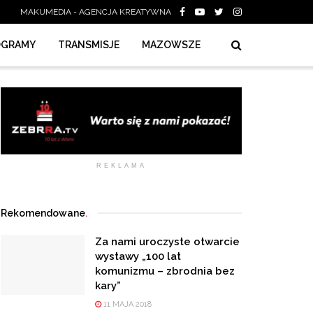
MAKUMEDIA - AGENCJA KREATYWNA
OGRAMY
TRANSMISJE
MAZOWSZE
REKLAMA
Rekomendowane
.
Za nami uroczyste otwarcie
wystawy „100 lat
komunizmu – zbrodnia bez
kary”
11 MAJA 2018