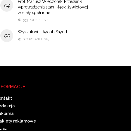
Prof. Mariusz Wieczorek: Przesłanki
wprowadzenia stanu klęski żywiołowej
zostały spełnione
553 PODZIEL SIĘ
Wyszukani – Ayoub Sayed
662 PODZIEL SIĘ
NFORMACJE
ontakt
edakcja
eklama
akiety reklamowe
raca