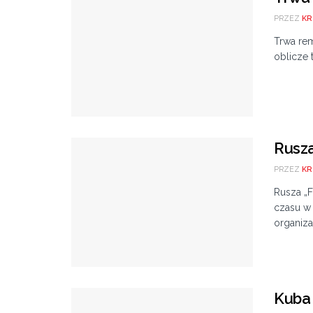
PRZEZ
KR
Trwa rem
oblicze 
Rusza
PRZEZ
KR
Rusza „F
czasu w 
organiza
Kuba