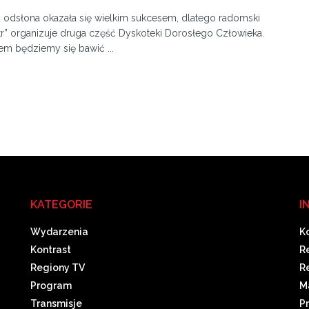
 odsłona okazała się wielkim sukcesem, dlatego radomski
tr” organizuje druga część Dyskoteki Dorosłego Człowieka.
m będziemy się bawić ...
KATEGORIE
I
Wydarzenia
K
Kontrast
R
Regiony TV
R
Program
M
Transmisje
P