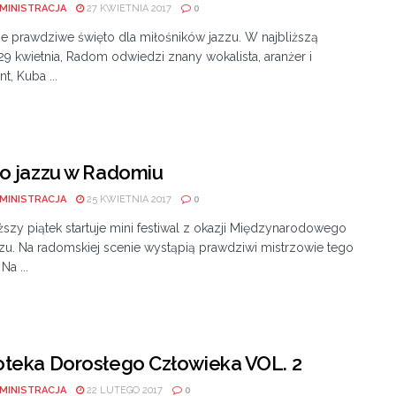
MINISTRACJA
27 KWIETNIA 2017
0
e prawdziwe święto dla miłośników jazzu. W najbliższą
29 kwietnia, Radom odwiedzi znany wokalista, aranżer i
t, Kuba ...
o jazzu w Radomiu
MINISTRACJA
25 KWIETNIA 2017
0
ższy piątek startuje mini festiwal z okazji Międzynarodowego
zu. Na radomskiej scenie wystąpią prawdziwi mistrzowie tego
Na ...
teka Dorosłego Człowieka VOL. 2
MINISTRACJA
22 LUTEGO 2017
0