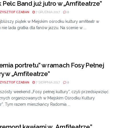
 Pelc Band już jutro w „Amfiteatrze”
ZYSZTOF CZABAN
7 GRUDNIA 2017
0
jbliższy piątek w Miejskim ośrodku kultury amfiteatr w
nie lada gratka dla fanów jazzu. Na scenie w ...
emia portretu” w ramach Fosy Pełnej
ry w „Amfiteatrze”
ZYSZTOF CZABAN
7 SIERPNIA 2017
0
szósty weekend „Fosy pełnej kultury”, czyli przedsięwzięć
cznych organizowanych w Miejskim Ośrodku Kultury
tr”. Tym razem mieszkańcy Radomia ...
remont kawiarni w „Amfiteatrze”