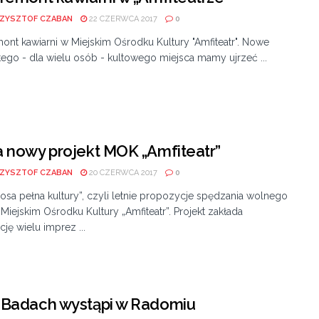
ZYSZTOF CZABAN
22 CZERWCA 2017
0
ont kawiarni w Miejskim Ośrodku Kultury "Amfiteatr". Nowe
tego - dla wielu osób - kultowego miejsca mamy ujrzeć ...
 nowy projekt MOK „Amfiteatr”
ZYSZTOF CZABAN
20 CZERWCA 2017
0
osa pełna kultury”, czyli letnie propozycje spędzania wolnego
Miejskim Ośrodku Kultury „Amfiteatr”. Projekt zakłada
cję wielu imprez ...
 Badach wystąpi w Radomiu