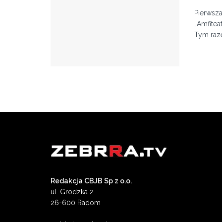
Pierwsza
„Amfitea
Tym raze
Redakcja CBJB Sp z o.o.
ul. Grodzka 2
26-600 Radom