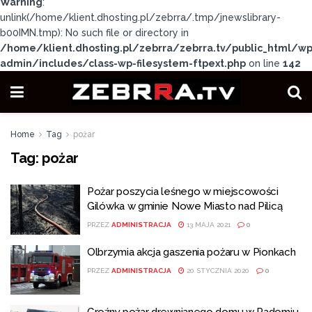
Warning
:
unlink(/home/klient.dhosting.pl/zebrra/.tmp/jnewslibrary-
b00IMN.tmp): No such file or directory in
/home/klient.dhosting.pl/zebrra/zebrra.tv/public_html/wp
admin/includes/class-wp-filesystem-ftpext.php
on line
142
Home
Tag
pożar
Tag:
pożar
Pożar poszycia leśnego w miejscowości
Gilówka w gminie Nowe Miasto nad Pilicą
PRZEZ
ADMINISTRACJA
13 MAJA 2021
0
Olbrzymia akcja gaszenia pożaru w Pionkach
PRZEZ
ADMINISTRACJA
20 STYCZNIA 2020
0