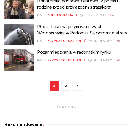
Bohaterska postawa. Uratował z pożaru
rodzinę przed przyjazdem strażaków
PRZEZ
ADMINISTRACJA
29 STYCZNIA 2018
0
Płonie hala magazynowa przy ul.
Wrocławskiej w Radomiu. Są ogromne straty
PRZEZ
KRZYSZTOF CZABAN
23 GRUDNIA 2017
0
Pożar mieszkania w radomskim rynku
PRZEZ
KRZYSZTOF CZABAN
23 GRUDNIA 2017
0
1
2
REKLAMA
Rekomendowane
.