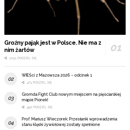
Groźny pająk jest w Polsce. Nie ma z
nim żartów
1051 PODZIEL SIĘ
WIEŚci z Mazowsza 2026 – odcinek 1
473 PODZIEL SIĘ
Gromda Fight Club nowym miejscem na pięściarskiej
mapie Pionek!
490 PODZIEL SIĘ
Prof. Mariusz Wieczorek: Przesłanki wprowadzenia
stanu klęski żywiołowej zostały spełnione