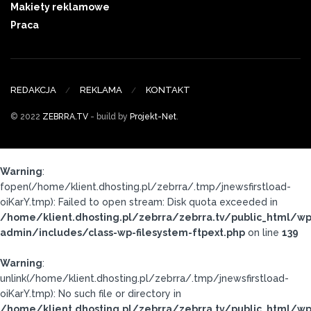
Makiety reklamowe
Praca
REDAKCJA
REKLAMA
KONTAKT
© 2022
ZEBRRA.TV
- build by
Projekt-Net
.
Warning
:
fopen(/home/klient.dhosting.pl/zebrra/.tmp/jnewsfirstload-
oiKarY.tmp): Failed to open stream: Disk quota exceeded in
/home/klient.dhosting.pl/zebrra/zebrra.tv/public_html/wp
admin/includes/class-wp-filesystem-ftpext.php
on line
139
Warning
:
unlink(/home/klient.dhosting.pl/zebrra/.tmp/jnewsfirstload-
oiKarY.tmp): No such file or directory in
/home/klient.dhosting.pl/zebrra/zebrra.tv/public_html/wp