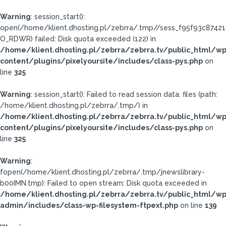
Warning
: session_start():
open(/home/klient.dhosting.pl/zebrra/.tmp//sess_f95f93c8742
O_RDWR) failed: Disk quota exceeded (122) in
/home/klient.dhosting.pl/zebrra/zebrra.tv/public_html/wp
content/plugins/pixelyoursite/includes/class-pys.php
on
line
325
Warning
: session_start(): Failed to read session data: files (path:
/home/klient.dhosting.pl/zebrra/.tmp/) in
/home/klient.dhosting.pl/zebrra/zebrra.tv/public_html/wp
content/plugins/pixelyoursite/includes/class-pys.php
on
line
325
Warning
:
fopen(/home/klient.dhosting.pl/zebrra/.tmp/jnewslibrary-
b00IMN.tmp): Failed to open stream: Disk quota exceeded in
/home/klient.dhosting.pl/zebrra/zebrra.tv/public_html/wp
admin/includes/class-wp-filesystem-ftpext.php
on line
139