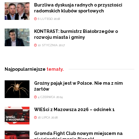
Burzliwa dyskusja radnych o przyszłości
radomskich klubów sportowych
6 LUTEGO 2018
KONTRAST: burmistrz Białobrzegów o
rozwoju miasta i gminy
10 STYCZNIA 2017
Najpopularniejsze
tematy.
Groźny pająk jest w Polsce. Nie ma z nim
żartów
4 CZERWCA 2024
WIEŚci z Mazowsza 2026 – odcinek 1
16 LIPCA 2026
Gromda Fight Club nowym miejscem na