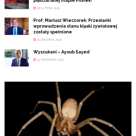
pięściarskiej mapie Pionek!
18 LUTEGO 2021
Prof. Mariusz Wieczorek: Przesłanki
wprowadzenia stanu klęski żywiołowej
zostały spełnione
21 GRUDNIA 2020
Wyszukani – Ayoub Sayed
13 WRZEŚNIA 2017