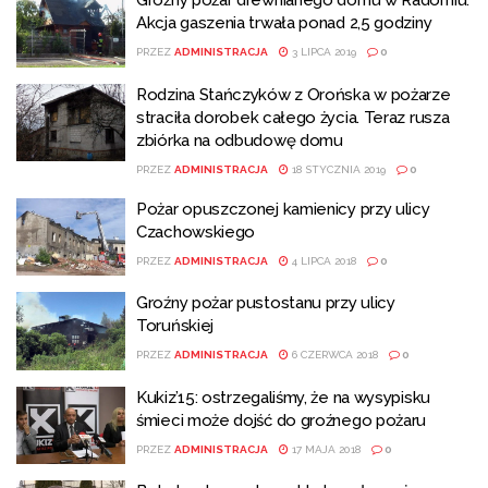
Groźny pożar drewnianego domu w Radomiu.
Akcja gaszenia trwała ponad 2,5 godziny
PRZEZ
ADMINISTRACJA
3 LIPCA 2019
0
Rodzina Stańczyków z Orońska w pożarze
straciła dorobek całego życia. Teraz rusza
zbiórka na odbudowę domu
PRZEZ
ADMINISTRACJA
18 STYCZNIA 2019
0
Pożar opuszczonej kamienicy przy ulicy
Czachowskiego
PRZEZ
ADMINISTRACJA
4 LIPCA 2018
0
Groźny pożar pustostanu przy ulicy
Toruńskiej
PRZEZ
ADMINISTRACJA
6 CZERWCA 2018
0
Kukiz’15: ostrzegaliśmy, że na wysypisku
śmieci może dojść do groźnego pożaru
PRZEZ
ADMINISTRACJA
17 MAJA 2018
0