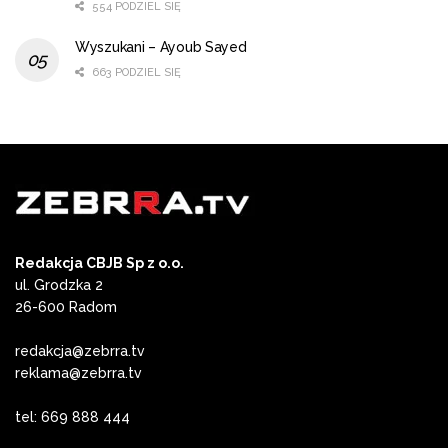
554 PODZIEL SIĘ
Wyszukani – Ayoub Sayed
663 PODZIEL SIĘ
Redakcja CBJB Sp z o.o.
ul. Grodzka 2
26-600 Radom
redakcja@zebrra.tv
reklama@zebrra.tv
tel: 669 888 444