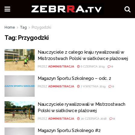
Home
Tag
Przygodzki
Tag:
Przygodzki
Nauczyciele z całego kraju rywalizowali w
Mistrzostwach Polski w siatkówce plażowej
PRZEZ
ADMINISTRACJA
6 CZERWCA 2019
0
Magazyn Sportu Szkolnego – odc. 2
PRZEZ
ADMINISTRACJA
7 KWIETNIA 2019
0
Nauczyciele rywalizowali w Mistrzostwach
Polski w siatkówce plażowej
PRZEZ
ADMINISTRACJA
20 CZERWCA 2018
0
Magazyn Sportu Szkolnego #2