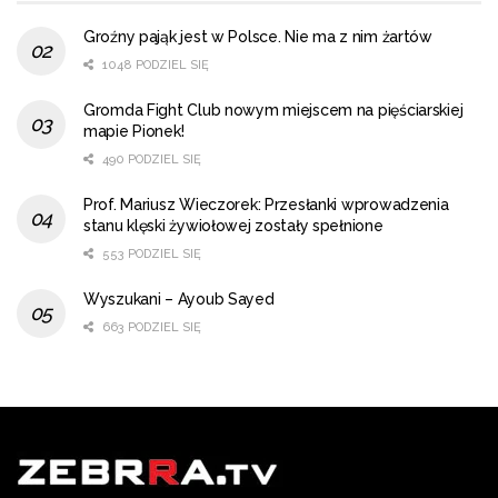
Groźny pająk jest w Polsce. Nie ma z nim żartów
1048 PODZIEL SIĘ
Gromda Fight Club nowym miejscem na pięściarskiej
mapie Pionek!
490 PODZIEL SIĘ
Prof. Mariusz Wieczorek: Przesłanki wprowadzenia
stanu klęski żywiołowej zostały spełnione
553 PODZIEL SIĘ
Wyszukani – Ayoub Sayed
663 PODZIEL SIĘ