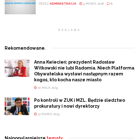
PRZEZ
ADMINISTRACJA
9 MARCA 2018
0
REKLAMA
Rekomendowane
.
Anna Kwiecień: prezydent Radosław
Witkowski nie lubi Radomia. Niech Platforma
Obywatelska wystawi następnym razem
kogoś, kto kocha nasze miasto
10 MAJA 2019
Po kontroli w ZUK i MZL. Będzie śledztwo
prokuratury i nowi dyrektorzy
31 MARCA 2015
Najpopularniejsze
tematy.