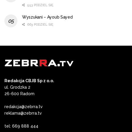
553 PODZIEL SIĘ
Wyszukani – Ayoub Sayed
663 PODZIEL SIĘ
Redakcja CBJB Sp z o.o.
ul. Grodzka 2
26-600 Radom
redakcja@zebrra.tv
reklama@zebrra.tv
tel: 669 888 444