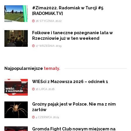
#Zima2022. Radomiak w Turcji #5
[RADOMIAK.TV]
26 STYCZNIA 2022
Folkowe i taneczne pożegnanie lata w
Rzeczniowie już w ten weekend
17 WRZEŚNIA 2019
Najpopularniejsze
tematy.
WIEŚci z Mazowsza 2026 – odcinek 1
16 LIPCA 2026
Groźny pająk jest w Polsce. Nie ma z nim
żartów
4 CZERWCA 2024
Gromda Fight Club nowym miejscem na