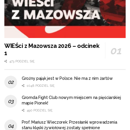
WIEŚci z Mazowsza 2026 – odcinek
1
473 PODZIEL SIĘ
Groźny pająk jest w Polsce. Nie ma z nim żartów
1048 PODZIEL SIĘ
Gromda Fight Club nowym miejscem na pięściarskiej
mapie Pionek!
490 PODZIEL SIĘ
Prof. Mariusz Wieczorek: Przesłanki wprowadzenia
stanu klęski żywiołowej zostały spełnione