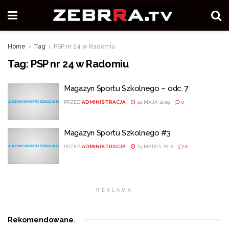
Home
Tag
PSP nr 24 w Radomiu
Tag:
PSP nr 24 w Radomiu
Magazyn Sportu Szkolnego – odc. 7
PRZEZ
ADMINISTRACJA
24 MAJA 2019
0
Magazyn Sportu Szkolnego #3
PRZEZ
ADMINISTRACJA
23 MARCA 2018
0
REKLAMA
Rekomendowane
.