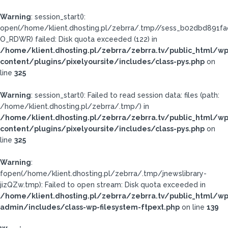
Warning
: session_start():
open(/home/klient.dhosting.pl/zebrra/.tmp//sess_b02dbd891f
O_RDWR) failed: Disk quota exceeded (122) in
/home/klient.dhosting.pl/zebrra/zebrra.tv/public_html/wp
content/plugins/pixelyoursite/includes/class-pys.php
on
line
325
Warning
: session_start(): Failed to read session data: files (path:
/home/klient.dhosting.pl/zebrra/.tmp/) in
/home/klient.dhosting.pl/zebrra/zebrra.tv/public_html/wp
content/plugins/pixelyoursite/includes/class-pys.php
on
line
325
Warning
:
fopen(/home/klient.dhosting.pl/zebrra/.tmp/jnewslibrary-
jizQZw.tmp): Failed to open stream: Disk quota exceeded in
/home/klient.dhosting.pl/zebrra/zebrra.tv/public_html/wp
admin/includes/class-wp-filesystem-ftpext.php
on line
139