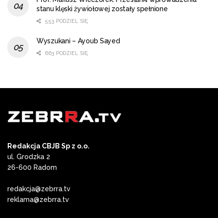
stanu klęski żywiołowej zostały spełnione
553 PODZIEL SIĘ
Wyszukani – Ayoub Sayed
663 PODZIEL SIĘ
Redakcja CBJB Sp z o.o.
ul. Grodzka 2
26-600 Radom
redakcja@zebrra.tv
reklama@zebrra.tv