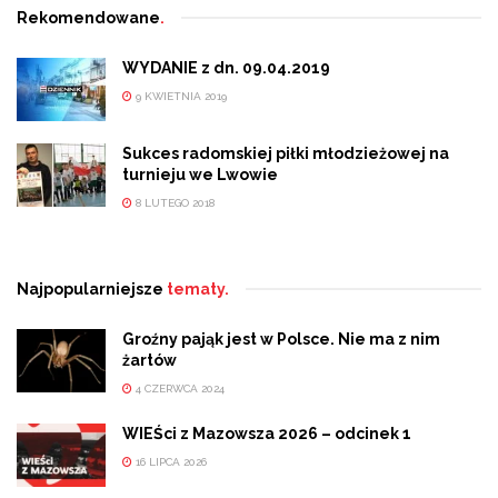
Rekomendowane
.
WYDANIE z dn. 09.04.2019
9 KWIETNIA 2019
Sukces radomskiej piłki młodzieżowej na
turnieju we Lwowie
8 LUTEGO 2018
Najpopularniejsze
tematy.
Groźny pająk jest w Polsce. Nie ma z nim
żartów
4 CZERWCA 2024
WIEŚci z Mazowsza 2026 – odcinek 1
16 LIPCA 2026