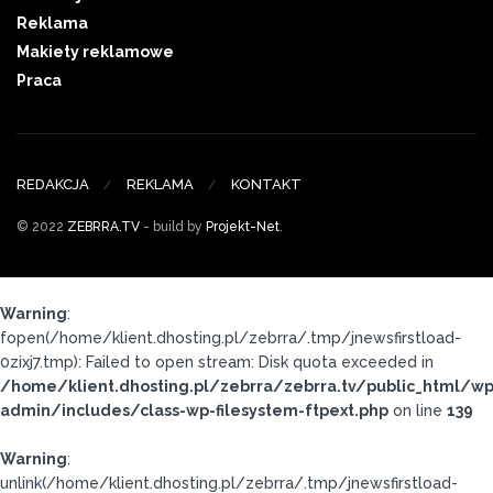
Reklama
Makiety reklamowe
Praca
REDAKCJA
REKLAMA
KONTAKT
© 2022
ZEBRRA.TV
- build by
Projekt-Net
.
Warning
:
fopen(/home/klient.dhosting.pl/zebrra/.tmp/jnewsfirstload-
0zixj7.tmp): Failed to open stream: Disk quota exceeded in
/home/klient.dhosting.pl/zebrra/zebrra.tv/public_html/wp
admin/includes/class-wp-filesystem-ftpext.php
on line
139
Warning
:
unlink(/home/klient.dhosting.pl/zebrra/.tmp/jnewsfirstload-