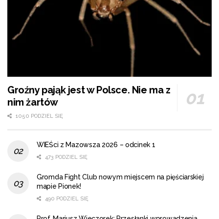
Groźny pająk jest w Polsce. Nie ma z
nim żartów
1050 PODZIEL SIĘ
WIEŚci z Mazowsza 2026 – odcinek 1
473 PODZIEL SIĘ
Gromda Fight Club nowym miejscem na pięściarskiej
mapie Pionek!
490 PODZIEL SIĘ
Prof. Mariusz Wieczorek: Przesłanki wprowadzenia