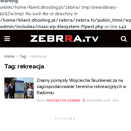
Warning
:
unlink(/home/klient.dhosting.pl/zebrra/.tmp/jnewslibrary-
jizQZw.tmp): No such file or directory in
/home/klient.dhosting.pl/zebrra/zebrra.tv/public_html/wp
admin/includes/class-wp-filesystem-ftpext.php
on line
142
Home
Tag
rekreacja
Tag:
rekreacja
Znamy pomysły Wojciecha Skurkiewicza na
zagospodarowanie terenów rekreacyjnych w
Radomiu
PRZEZ
KRZYSZTOF CZABAN
28 SIERPNIA 2018
0
REKLAMA