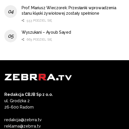
Prof. Mariusz Wieczorek: Przesłanki wprowadzenia
stanu klęski żywiołowej zostały spełnione
553 PODZIEL SIĘ
Wyszukani – Ayoub Sayed
663 PODZIEL SIĘ
Redakcja CBJB Sp z o.o.
ul. Grodzka 2
26-600 Radom
redakcja@zebrra.tv
reklama@zebrra.tv