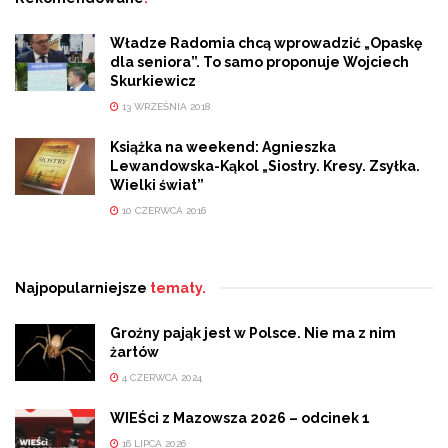
Władze Radomia chcą wprowadzić „Opaskę
dla seniora”. To samo proponuje Wojciech
Skurkiewicz
13 WRZEŚNIA 2018
Książka na weekend: Agnieszka
Lewandowska-Kąkol „Siostry. Kresy. Zsyłka.
Wielki świat”
10 CZERWCA 2016
Najpopularniejsze
tematy.
Groźny pająk jest w Polsce. Nie ma z nim
żartów
4 CZERWCA 2024
WIEŚci z Mazowsza 2026 – odcinek 1
16 LIPCA 2026