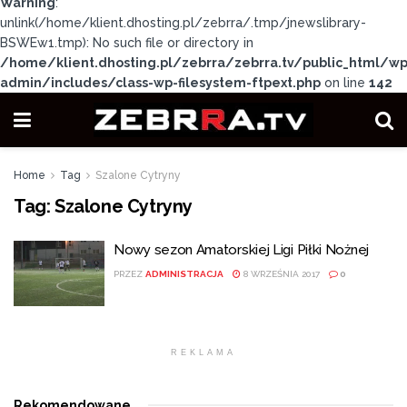
Warning
:
unlink(/home/klient.dhosting.pl/zebrra/.tmp/jnewslibrary-
BSWEw1.tmp): No such file or directory in
/home/klient.dhosting.pl/zebrra/zebrra.tv/public_html/wp
admin/includes/class-wp-filesystem-ftpext.php
on line
142
Home
Tag
Szalone Cytryny
Tag:
Szalone Cytryny
Nowy sezon Amatorskiej Ligi Piłki Nożnej
PRZEZ
ADMINISTRACJA
8 WRZEŚNIA 2017
0
REKLAMA
Rekomendowane
.