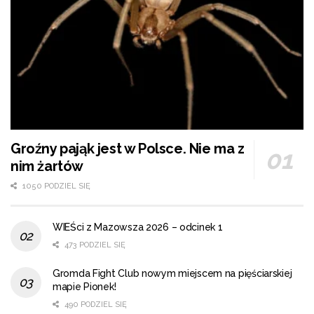
Groźny pająk jest w Polsce. Nie ma z
nim żartów
1050 PODZIEL SIĘ
WIEŚci z Mazowsza 2026 – odcinek 1
473 PODZIEL SIĘ
Gromda Fight Club nowym miejscem na pięściarskiej
mapie Pionek!
490 PODZIEL SIĘ