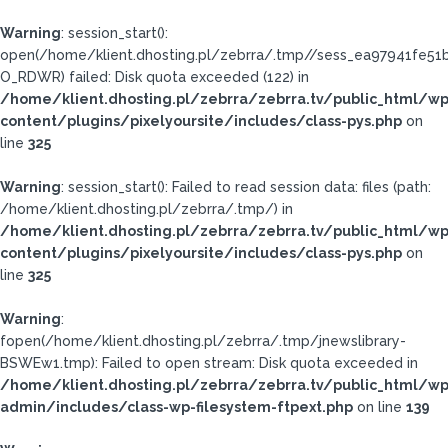
Warning
: session_start():
open(/home/klient.dhosting.pl/zebrra/.tmp//sess_ea97941fe5
O_RDWR) failed: Disk quota exceeded (122) in
/home/klient.dhosting.pl/zebrra/zebrra.tv/public_html/wp
content/plugins/pixelyoursite/includes/class-pys.php
on
line
325
Warning
: session_start(): Failed to read session data: files (path:
/home/klient.dhosting.pl/zebrra/.tmp/) in
/home/klient.dhosting.pl/zebrra/zebrra.tv/public_html/wp
content/plugins/pixelyoursite/includes/class-pys.php
on
line
325
Warning
:
fopen(/home/klient.dhosting.pl/zebrra/.tmp/jnewslibrary-
BSWEw1.tmp): Failed to open stream: Disk quota exceeded in
/home/klient.dhosting.pl/zebrra/zebrra.tv/public_html/wp
admin/includes/class-wp-filesystem-ftpext.php
on line
139