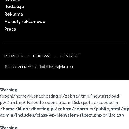
Redakcja
Reklama
Makiety reklamowe
Praca
REDAKCJA
REKLAMA
KONTAKT
© 2022
ZEBRRA.TV
- build by
Projekt-Net
.
Warning
:
fopen(/home/klient.dhosting.pl/zebrra/.tmp/jnewsfirstload-
pWZaih.tmp): Failed to open stream: Disk quota exceeded in
/home/klient.dhosting.pl/zebrra/zebrra.tv/public_html/wp
admin/includes/class-wp-filesystem-ftpext.php
on line
139
Warning
: