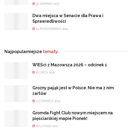
30 SIERPNIA 2017
Dwa miejsca w Senacie dla Prawa i
Sprawiedliwości
14 PAŹDZIERNIKA 2019
Najpopularniejsze
tematy.
WIEŚci z Mazowsza 2026 – odcinek 1
16 LIPCA 2026
Groźny pająk jest w Polsce. Nie ma z nim
żartów
4 CZERWCA 2024
Gromda Fight Club nowym miejscem na
pięściarskiej mapie Pionek!
18 LUTEGO 2021