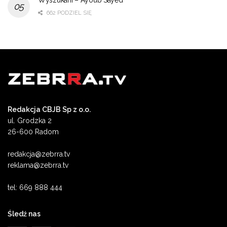
662 PODZIEL SIĘ
Redakcja CBJB Sp z o.o.
ul. Grodzka 2
26-600 Radom
redakcja@zebrra.tv
reklama@zebrra.tv
tel: 669 888 444
Śledź nas