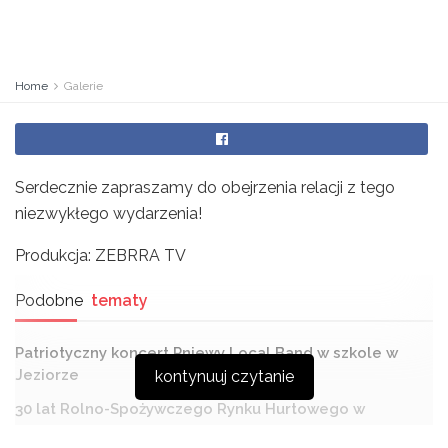
Home
Galerie
Serdecznie zapraszamy do obejrzenia relacji z tego
niezwykłego wydarzenia!
Produkcja: ZEBRRA TV
Podobne
tematy
Patriotyczny koncert Pniewy Local Band w szkole w
Jeziorze
kontynuuj czytanie
30 lat Rolno-Spożywczego Rynku Hurtowego w
Radomiu – jubileusz pełen tradycji i smaku