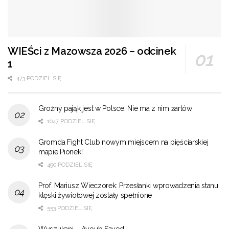
WIEŚci z Mazowsza 2026 – odcinek
1
473 PODZIEL SIĘ
Groźny pająk jest w Polsce. Nie ma z nim żartów
1047 PODZIEL SIĘ
Gromda Fight Club nowym miejscem na pięściarskiej
mapie Pionek!
490 PODZIEL SIĘ
Prof. Mariusz Wieczorek: Przesłanki wprowadzenia stanu
klęski żywiołowej zostały spełnione
553 PODZIEL SIĘ
Wyszukani – Ayoub Sayed