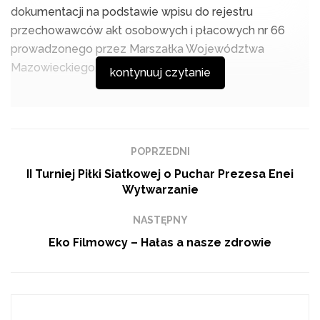
dokumentacji na podstawie wpisu do rejestru
przechowawców akt osobowych i płacowych nr 66
prowadzonego przez Marszałka Województwa
Mazowieckiego.
kontynuuj czytanie
Świadczenie usług jest efektem zgłaszanych potrzeb
związanych z koniecznością wywiązania się z
POPRZEDNI
obowiązków wynikających z przepisów prawa, w tym
Kodeksu Pracy oraz Rozporządzenia Ministra Rodziny,
II Turniej Piłki Siatkowej o Puchar Prezesa Enei
Wytwarzanie
Pracy i Polityki Społecznej z 10 grudnia 2018 r. w
sprawie dokumentacji pracowniczej. Usługi kierowane
NASTĘPNY
są do podmiotów komercyjnych oraz do jednostek
Eko Filmowcy – Hałas a nasze zdrowie
sektora publicznego (w tym jednostek samorządu
terytorialnego).
Podobne
tematy