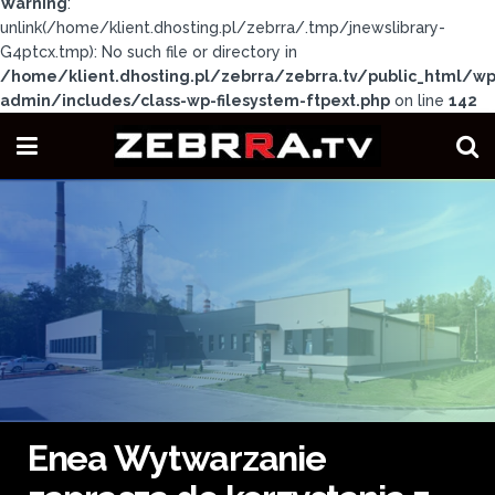
Warning
:
unlink(/home/klient.dhosting.pl/zebrra/.tmp/jnewslibrary-
G4ptcx.tmp): No such file or directory in
/home/klient.dhosting.pl/zebrra/zebrra.tv/public_html/wp
admin/includes/class-wp-filesystem-ftpext.php
on line
142
Enea Wytwarzanie