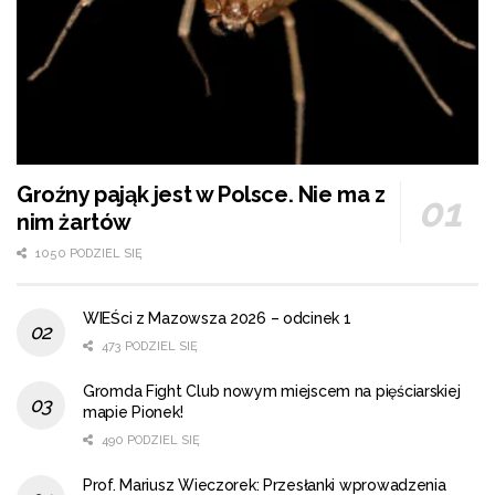
Groźny pająk jest w Polsce. Nie ma z
nim żartów
1050 PODZIEL SIĘ
WIEŚci z Mazowsza 2026 – odcinek 1
473 PODZIEL SIĘ
Gromda Fight Club nowym miejscem na pięściarskiej
mapie Pionek!
490 PODZIEL SIĘ
Prof. Mariusz Wieczorek: Przesłanki wprowadzenia