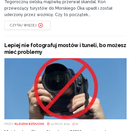
Tegoroczną sielską majówkę przerwał skandal. Koń
• rejestrację dokumentacji,
przewożący turystów do Morskiego Oka upadł i został
• porządkowanie dokumentacji,
uderzony przez woźnicę. Czy to początek...
• udostępnianie i wypożyczanie przechowywanej
CZYTAJ WIĘCEJ
dokumentacji,
• sporządzanie kopii dokumentacji,
• sporządzanie odwzorowania cyfrowego
Lepiej nie fotografuj mostów i tuneli, bo możesz
dokumentacji,
mieć problemy
• wysyłanie dokumentacji,
• wsparcie przy brakowaniu dokumentacji,
• niszczenie dokumentacji,
• wycofanie dokumentacji,
• fumigację.
Dane kontaktowe:
Archiwum Zakładowe
Enea Wytwarzanie sp. z o.o.
Świerże Górne
PRZEZ
KLAUDIA BZDUCHA
23 MAJA 2024
0