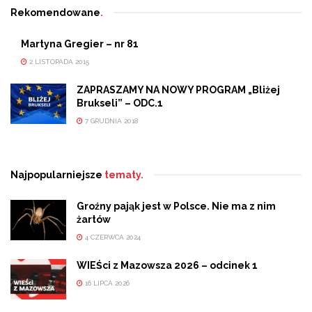
Rekomendowane
.
Martyna Gregier – nr 81
2 LISTOPADA 2015
ZAPRASZAMY NA NOWY PROGRAM „Bliżej
Brukseli” – ODC.1
7 GRUDNIA 2018
Najpopularniejsze
tematy.
Groźny pająk jest w Polsce. Nie ma z nim
żartów
4 CZERWCA 2024
WIEŚci z Mazowsza 2026 – odcinek 1
16 LIPCA 2026