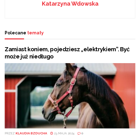
Katarzyna Wdowska
Zamiast koniem, pojedziesz „elektrykiem”. Być może
już niedługo
Lepiej nie fotografuj mostów i tuneli, bo możesz mieć
problemy
Polecane
tematy
Aby dostać 5 tys. zł emerytury, trzeba zarabiać
Zamiast koniem, pojedziesz „elektrykiem”. Być
może już niedługo
Profesjonalne archiwum oraz wykwalifikowana i
doświadczona kadra zapewni odpowiednie warunki
przechowywania dokumentacji w postaci papierowej, w
tym ochrony przed zniszczeniem, uszkodzeniem lub
utratą i dostępem osób nieupoważnionych.
Oferowane usługi obejmują kompleksowo:
PRZEZ
KLAUDIA BZDUCHA
23 MAJA 2024
0
• doradztwo w zakresie archiwizacji,