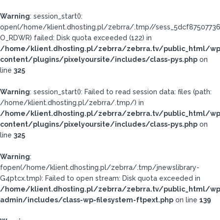
Warning
: session_start():
open(/home/klient.dhosting.pl/zebrra/.tmp//sess_5dcf8750773
O_RDWR) failed: Disk quota exceeded (122) in
/home/klient.dhosting.pl/zebrra/zebrra.tv/public_html/wp
content/plugins/pixelyoursite/includes/class-pys.php
on
line
325
Warning
: session_start(): Failed to read session data: files (path:
/home/klient.dhosting.pl/zebrra/.tmp/) in
/home/klient.dhosting.pl/zebrra/zebrra.tv/public_html/wp
content/plugins/pixelyoursite/includes/class-pys.php
on
line
325
Warning
:
fopen(/home/klient.dhosting.pl/zebrra/.tmp/jnewslibrary-
G4ptcx.tmp): Failed to open stream: Disk quota exceeded in
/home/klient.dhosting.pl/zebrra/zebrra.tv/public_html/wp
admin/includes/class-wp-filesystem-ftpext.php
on line
139