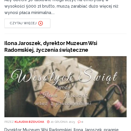
wysokości 5000 zł brutto, muszą zarabiać dużo więcej niż
wynosi płaca minimalna....
CZYTAJ WIĘCEJ
Tags:
Enea Wytwarzanie
Ilona Jaroszek, dyrektor Muzeum Wsi
Radomskiej, życzenia świąteczne
PRZEZ
KLAUDIA BZDUCHA
20 GRUDNIA 2023
0
Dyrektor Muzeum Wsi Radomskiej, Ilona Jaroszek, pragnie