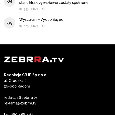
stanu klęski żywiołowej zostały spełnione
553 PODZIEL SIĘ
Wyszukani – Ayoub Sayed
663 PODZIEL SIĘ
Redakcja CBJB Sp z o.o.
ul. Grodzka 2
26-600 Radom
redakcja@zebrra.tv
reklama@zebrra.tv
tel: 669 888 444