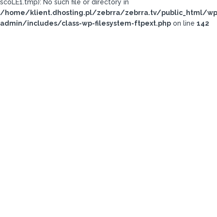
scoLE1.tmp): No such file or directory in
/home/klient.dhosting.pl/zebrra/zebrra.tv/public_html/wp
admin/includes/class-wp-filesystem-ftpext.php
on line
142