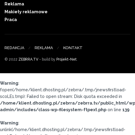
Reklama
Makiety reklamowe
Praca
REDAKCJA
REKLAMA
KONTAKT
© 2022
ZEBRRA.TV
- build by
Projekt-Net
.
Warning
:
fopen(/home/klient.dhosting.pl/zebrra/.tmp/jnewsfirstload-
scoLE1.tmp): Failed to open stream: Disk quota exceeded in
/home/klient.dhosting.pl/zebrra/zebrra.tv/public_html/wp
admin/includes/class-wp-filesystem-ftpext.php
on line
139
Warning
:
unlink(/home/klient.dhosting.pl/zebrra/.tmp/jnewsfirstload-