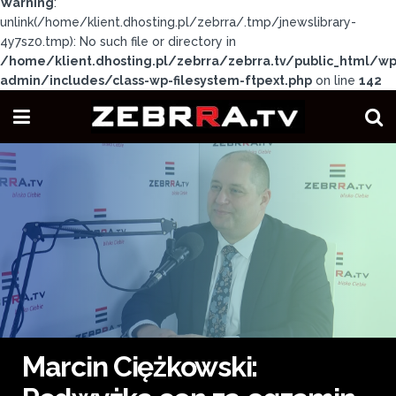
Warning
:
unlink(/home/klient.dhosting.pl/zebrra/.tmp/jnewslibrary-
4y7sz0.tmp): No such file or directory in
/home/klient.dhosting.pl/zebrra/zebrra.tv/public_html/wp
admin/includes/class-wp-filesystem-ftpext.php
on line
142
Marcin Ciężkowski: