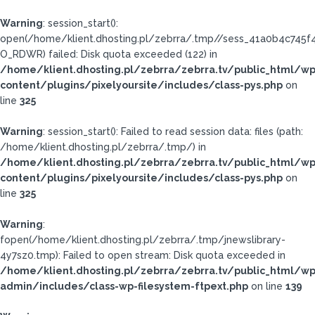
Warning
: session_start():
open(/home/klient.dhosting.pl/zebrra/.tmp//sess_41a0b4c745
O_RDWR) failed: Disk quota exceeded (122) in
/home/klient.dhosting.pl/zebrra/zebrra.tv/public_html/wp
content/plugins/pixelyoursite/includes/class-pys.php
on
line
325
Warning
: session_start(): Failed to read session data: files (path:
/home/klient.dhosting.pl/zebrra/.tmp/) in
/home/klient.dhosting.pl/zebrra/zebrra.tv/public_html/wp
content/plugins/pixelyoursite/includes/class-pys.php
on
line
325
Warning
:
fopen(/home/klient.dhosting.pl/zebrra/.tmp/jnewslibrary-
4y7sz0.tmp): Failed to open stream: Disk quota exceeded in
/home/klient.dhosting.pl/zebrra/zebrra.tv/public_html/wp
admin/includes/class-wp-filesystem-ftpext.php
on line
139