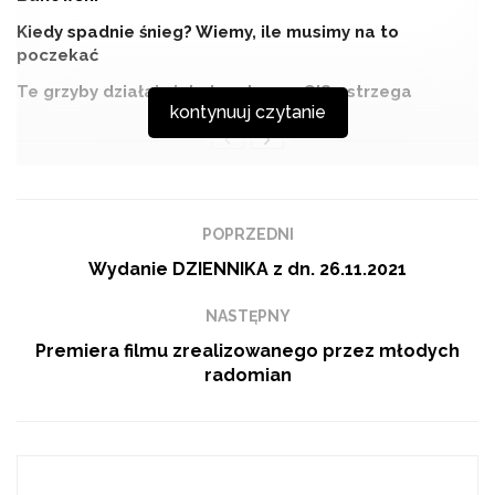
Kiedy spadnie śnieg? Wiemy, ile musimy na to
poczekać
Te grzyby działają jak dopalacze. GIS ostrzega
kontynuuj czytanie
Gościem programu KONTRAST jest Marcin
POPRZEDNI
Ciężkowski, dyrektor Wojewódzkiego Ośrodka
Wydanie DZIENNIKA z dn. 26.11.2021
Ruchu Drogowego w Radomiu.
NASTĘPNY
Premiera filmu zrealizowanego przez młodych
Tags:
kontrast
Marcin Ciężkowski
radomian