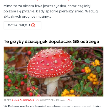
Mimo że za oknem trwa jeszcze jesień, coraz częściej
pojawia się pytanie, kiedy spadnie pierwszy śnieg. Według
aktualnych prognoz musimy...
CZYTAJ WIĘCEJ
Te grzyby działają jak dopalacze. GIS ostrzega
PRZEZ
ANNA GŁOWACKA
18 PAŹDZIERNIKA 2024
0
W Polsce nasila się handel muchomorami czerwonymi, które