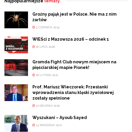
Najpopularniejsze
tematy.
Groźny pająk jest w Polsce. Nie ma z nim
żartów
4 CZERWCA 2024
WIEŚci z Mazowsza 2026 – odcinek 1
16 LIPCA 2026
Gromda Fight Club nowym miejscem na
pięściarskiej mapie Pionek!
18 LUTEGO 2021
Prof. Mariusz Wieczorek: Przesłanki
wprowadzenia stanu klęski żywiołowej
zostały spełnione
21 GRUDNIA 2020
Wyszukani – Ayoub Sayed
13 WRZEŚNIA 2017