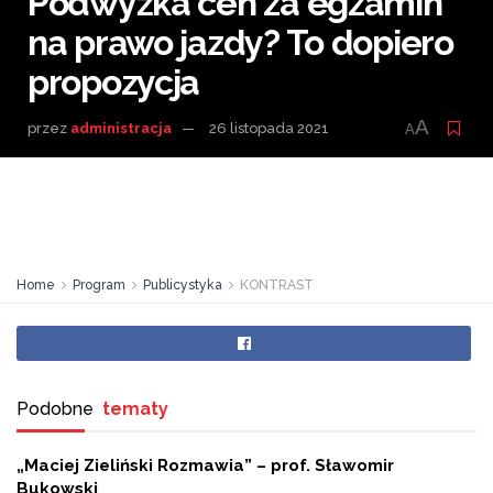
Podwyżka cen za egzamin
na prawo jazdy? To dopiero
propozycja
A
przez
administracja
26 listopada 2021
A
Home
Program
Publicystyka
KONTRAST
Podobne
tematy
„Maciej Zieliński Rozmawia” – prof. Sławomir
Bukowski