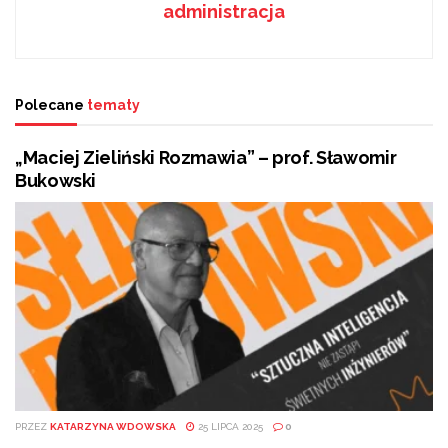
administracja
Polecane
tematy
„Maciej Zieliński Rozmawia” – prof. Sławomir
Bukowski
PRZEZ
KATARZYNA WDOWSKA
25 LIPCA 2025
0