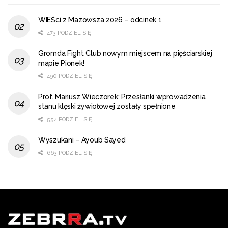
WIEŚci z Mazowsza 2026 – odcinek 1
473 PODZIEL SIĘ
Gromda Fight Club nowym miejscem na pięściarskiej
mapie Pionek!
490 PODZIEL SIĘ
Prof. Mariusz Wieczorek: Przesłanki wprowadzenia
stanu klęski żywiołowej zostały spełnione
554 PODZIEL SIĘ
Wyszukani – Ayoub Sayed
663 PODZIEL SIĘ