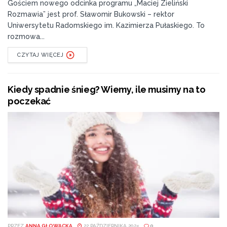
Gościem nowego odcinka programu „Maciej Zieliński
Rozmawia” jest prof. Sławomir Bukowski – rektor
Uniwersytetu Radomskiego im. Kazimierza Pułaskiego. To
rozmowa...
CZYTAJ WIĘCEJ
Kiedy spadnie śnieg? Wiemy, ile musimy na to
poczekać
PRZEZ
ANNA GŁOWACKA
22 PAŹDZIERNIKA 2024
0