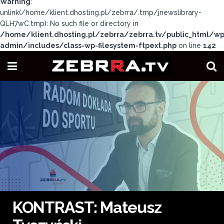
Warning
:
unlink(/home/klient.dhosting.pl/zebrra/.tmp/jnewslibrary-
QLH7wC.tmp): No such file or directory in
/home/klient.dhosting.pl/zebrra/zebrra.tv/public_html/wp
admin/includes/class-wp-filesystem-ftpext.php
on line
142
KONTRAST: Mateusz