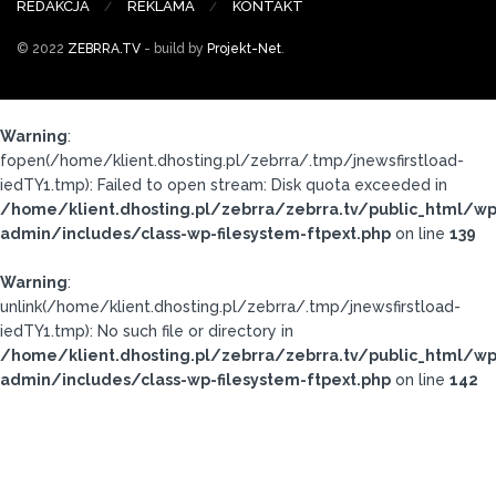
REDAKCJA
REKLAMA
KONTAKT
© 2022
ZEBRRA.TV
- build by
Projekt-Net
.
Warning
:
fopen(/home/klient.dhosting.pl/zebrra/.tmp/jnewsfirstload-
iedTY1.tmp): Failed to open stream: Disk quota exceeded in
/home/klient.dhosting.pl/zebrra/zebrra.tv/public_html/wp
admin/includes/class-wp-filesystem-ftpext.php
on line
139
Warning
:
unlink(/home/klient.dhosting.pl/zebrra/.tmp/jnewsfirstload-
iedTY1.tmp): No such file or directory in
/home/klient.dhosting.pl/zebrra/zebrra.tv/public_html/wp
admin/includes/class-wp-filesystem-ftpext.php
on line
142