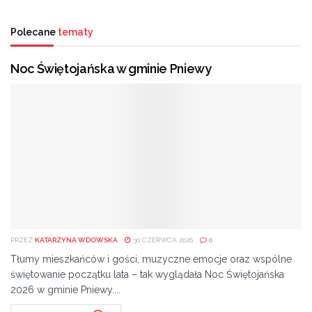
– Umowa jest podpisana, finanse już są, pierwsze
Polecane
tematy
wydatki za chwilę się pojawią i jest to oznakowanie, jest
to wypromowanie też możliwości turystyki przede
Noc Świętojańska w gminie Pniewy
wszystkim pieszo-rowerowej, po terenach Natury 2000,
wzdłuż Pilicy. Docelowo, fajny szlak, który mógłby
połączyć wręcz Nowe Miasto z Białobrzegami – mówi
Wojciech Sępioł, burmistrz Wyśmierzyc.
Jak podkreśla burmistrz Wyśmierzyc, taka
współpraca z Nowym Miastem nad Pilicą, mimo
innych powiatów, jest jak najbardziej możliwa.
– Z burmistrzem Nowego Miasta lubimy się i szanujemy,
PRZEZ
KATARZYNA WDOWSKA
30 CZERWCA 2026
0
więc jak najbardziej tak, a ta współpraca ponad
Tłumy mieszkańców i gości, muzyczne emocje oraz wspólne
granicami gmin jest chyba coraz bardziej pożądana –
świętowanie początku lata – tak wyglądała Noc Świętojańska
dodaje.
2026 w gminie Pniewy....