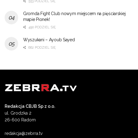
553 PODZIEL SIĘ
Gromda Fight Club nowym miejscem na pięściarskiej
mapie Pionek!
490 PODZIEL SIĘ
Wyszukani – Ayoub Sayed
662 PODZIEL SIĘ
Redakcja CBJB Sp z o.o.
ul. Grodzka 2
26-600 Radom
redakcja@zebrra.tv