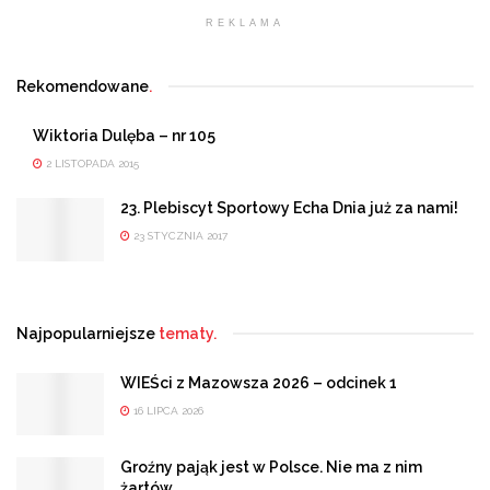
REKLAMA
Rekomendowane
.
Wiktoria Dulęba – nr 105
2 LISTOPADA 2015
23. Plebiscyt Sportowy Echa Dnia już za nami!
23 STYCZNIA 2017
Najpopularniejsze
tematy.
WIEŚci z Mazowsza 2026 – odcinek 1
16 LIPCA 2026
Groźny pająk jest w Polsce. Nie ma z nim
żartów