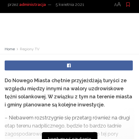
A
przez
administracja
5 kwietnia 2021
A
Home
Regiony TV
Do Nowego Miasta chętnie przyjeżdżają turyści ze
względu między innymi na walory uzdrowiskowe
tężni solankowej. W związku z tym na terenie miasta
i gminy planowane są kolejne inwestycje.
– Niebawem rozstrzygnie się przetarg również na drugi
etap terenu nadpilicznego, będzie to bardzo ładnie
zagospodarowany teren turystycznie. Do tej pory