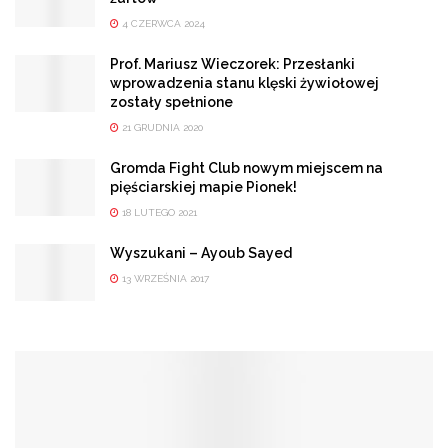
4 CZERWCA 2024
Prof. Mariusz Wieczorek: Przesłanki
wprowadzenia stanu klęski żywiołowej
zostały spełnione
21 GRUDNIA 2020
Gromda Fight Club nowym miejscem na
pięściarskiej mapie Pionek!
18 LUTEGO 2021
Wyszukani – Ayoub Sayed
13 WRZEŚNIA 2017