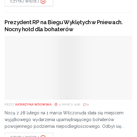
Miejmy nadzieję, że pandemiczna rzeczywistość prędko
CZYTAJ WIĘCEJ
nas opuści i będziemy mogli bez przeszkód korzystać z
takich walorów turystycznych.
Prezydent RP na Biegu Wyklętych w Pniewach.
Nocny hołd dla bohaterów
Tags:
Białobrzegi
Nowe Miasto nad Pilicą
Pilica
Szlak
turystyka
PRZEZ
KATARZYNA WDOWSKA
12 MARCA 2026
0
Nocą z 28 lutego na 1 marca Wilczoruda stała się miejscem
wyjątkowego wydarzenia upamiętniającego bohaterów
powojennego podziemia niepodległościowego. Odbył się...