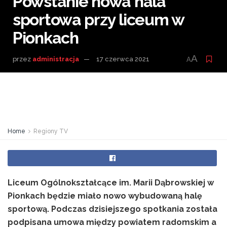
Powstanie nowa hala
sportowa przy liceum w
Pionkach
A
przez
administracja
17 czerwca 2021
A
Home
Regiony TV
Liceum Ogólnokształcące im. Marii Dąbrowskiej w
Pionkach będzie miało nowo wybudowaną halę
sportową. Podczas dzisiejszego spotkania została
podpisana umowa między powiatem radomskim a