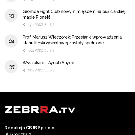
Gromda Fight Club nowym miejscem na pięściarskiej
mapie Pionek!
490 PODZIEL SIĘ
Prof. Mariusz Wieczorek: Przesłanki wprowadzenia
stanu klęski żywiołowej zostały spełnione
554 PODZIEL SIĘ
Wyszukani – Ayoub Sayed
663 PODZIEL SIĘ
Redakcja CBJB Sp z o.o.
ul. Grodzka 2