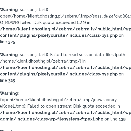
Warning
: session_start():
open(/home/klient.dhosting.pl/zebrra/.tmp//sess_d524fc5d88
O_RDWR) failed: Disk quota exceeded (122) in
/home/klient.dhosting.pl/zebrra/zebrra.tv/public_html/wp
content/plugins/pixelyoursite/includes/class-pys.php
on
line
325
Warning
: session_start(): Failed to read session data: files (path:
/home/klient.dhosting.pl/zebrra/.tmp/) in
/home/klient.dhosting.pl/zebrra/zebrra.tv/public_html/wp
content/plugins/pixelyoursite/includes/class-pys.php
on
line
325
Warning
:
fopen(/home/klient.dhosting.pl/zebrra/.tmp/jnewslibrary-
5KoeeL.tmp): Failed to open stream: Disk quota exceeded in
/home/klient.dhosting.pl/zebrra/zebrra.tv/public_html/wp
admin/includes/class-wp-filesystem-ftpext.php
on line
139