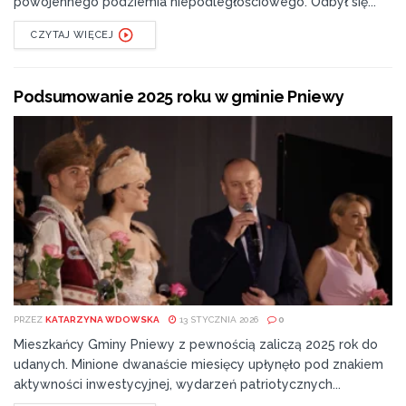
strzelnicy Powiatu Radomskiego, która zostanie
powojennego podziemia niepodległościowego. Odbył się...
usytuowana w budynku naszej szkoły – mówi Rafał
CZYTAJ WIĘCEJ
Kącki dyrektor Liceum Ogólnokształcącego imienia
Marii Dąbrowskiej w Pionkach.
Podsumowanie 2025 roku w gminie Pniewy
Sala gimnastyczna ma być gotowa we wrześniu 2022
roku.
Tags:
Pionki
powiat radomski
starosta
szkoła
Waldemar Trelka
PRZEZ
KATARZYNA WDOWSKA
13 STYCZNIA 2026
0
Mieszkańcy Gminy Pniewy z pewnością zaliczą 2025 rok do
udanych. Minione dwanaście miesięcy upłynęło pod znakiem
aktywności inwestycyjnej, wydarzeń patriotycznych...