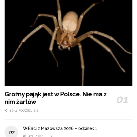
Groźny pająk jest w Polsce. Nie ma z
nim żartów
1051 PODZIEL SIĘ
WIEŚci z Mazowsza 2026 – odcinek 1
473 PODZIEL SIĘ