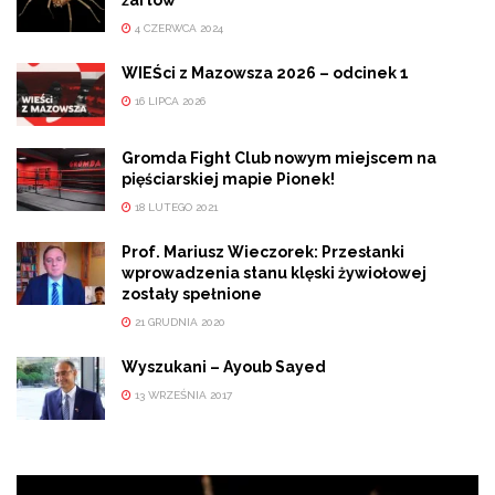
4 CZERWCA 2024
WIEŚci z Mazowsza 2026 – odcinek 1
16 LIPCA 2026
Gromda Fight Club nowym miejscem na
pięściarskiej mapie Pionek!
18 LUTEGO 2021
Prof. Mariusz Wieczorek: Przesłanki
wprowadzenia stanu klęski żywiołowej
zostały spełnione
21 GRUDNIA 2020
Wyszukani – Ayoub Sayed
13 WRZEŚNIA 2017