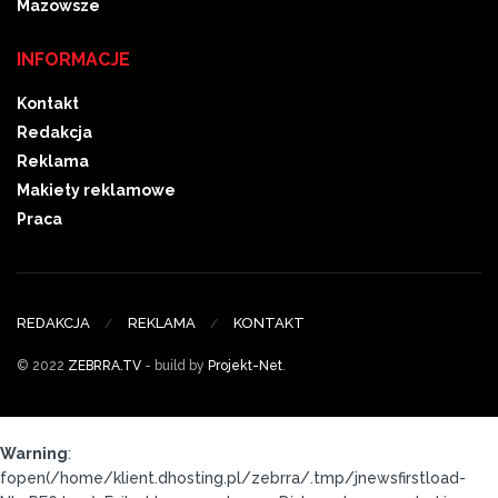
Mazowsze
INFORMACJE
Kontakt
Redakcja
Reklama
Makiety reklamowe
Praca
REDAKCJA
REKLAMA
KONTAKT
© 2022
ZEBRRA.TV
- build by
Projekt-Net
.
Warning
:
fopen(/home/klient.dhosting.pl/zebrra/.tmp/jnewsfirstload-