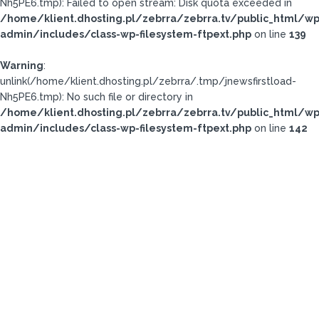
Nh5PE6.tmp): Failed to open stream: Disk quota exceeded in
/home/klient.dhosting.pl/zebrra/zebrra.tv/public_html/wp
admin/includes/class-wp-filesystem-ftpext.php
on line
139
Warning
:
unlink(/home/klient.dhosting.pl/zebrra/.tmp/jnewsfirstload-
Nh5PE6.tmp): No such file or directory in
/home/klient.dhosting.pl/zebrra/zebrra.tv/public_html/wp
admin/includes/class-wp-filesystem-ftpext.php
on line
142