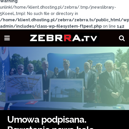
Warning
:
unlink(/home/klient.dhosting.pl/zebrra/.tmp/jnewslibrary-
5KoeeL.tmp): No such file or directory in
/home/klient.dhosting.pl/zebrra/zebrra.tv/public_html/wp
admin/includes/class-wp-filesystem-ftpext.php
on line
142
Umowa podpisana.