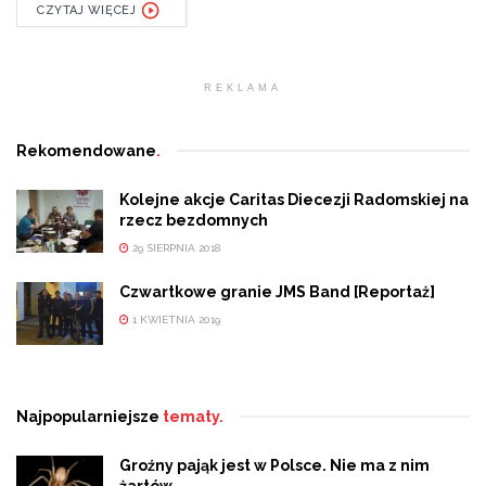
CZYTAJ WIĘCEJ
REKLAMA
Rekomendowane
.
Kolejne akcje Caritas Diecezji Radomskiej na
rzecz bezdomnych
29 SIERPNIA 2018
Czwartkowe granie JMS Band [Reportaż]
1 KWIETNIA 2019
Najpopularniejsze
tematy.
Groźny pająk jest w Polsce. Nie ma z nim
żartów