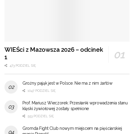
WIEŚci z Mazowsza 2026 – odcinek
1
473 PODZIEL SIĘ
Groźny pająk jest w Polsce. Nie ma z nim żartów
1047 PODZIEL SIĘ
Prof. Mariusz Wieczorek: Przesłanki wprowadzenia stanu
klęski żywiołowej zostały spełnione
553 PODZIEL SIĘ
Gromda Fight Club nowym miejscem na pięściarskiej
mapie Pionek!