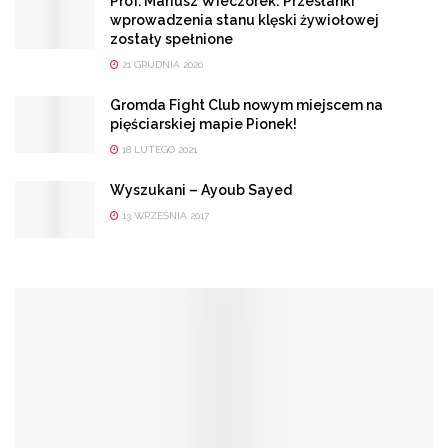
Prof. Mariusz Wieczorek: Przesłanki
wprowadzenia stanu klęski żywiołowej
zostały spełnione
21 GRUDNIA 2020
Gromda Fight Club nowym miejscem na
pięściarskiej mapie Pionek!
18 LUTEGO 2021
Wyszukani – Ayoub Sayed
13 WRZEŚNIA 2017