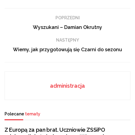
Jedni się cieszą, inni smucą. Radości nie brakuje
dzieciom, bo miło jest znów spotkać szkolnych
kolegów. Smutek na pewno pojawia się na twarzach
POPRZEDNI
rodziców, gdy trzeba skompletować—niejednokrotnie
Wyszukani – Damian Okrutny
drogą—szkolną wyprawkę. Postanowiliśmy więc
sprawdzić, czy zarówno dzieci, jak i rodzice są już
NASTĘPNY
przygotowani na nowy rok szkolny.
Wiemy, jak przygotowują się Czarni do sezonu
administracja
Polecane
tematy
Z Europą za pan brat. Uczniowie ZSSiPO