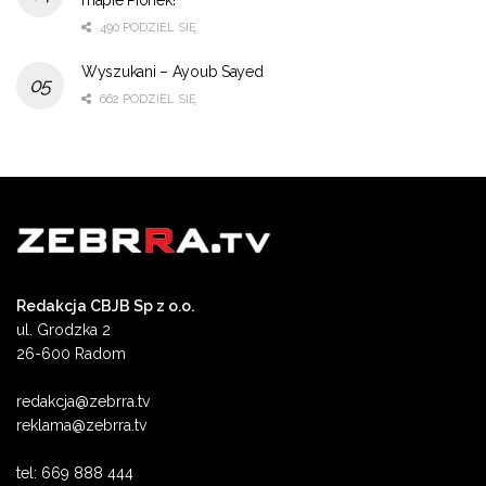
490 PODZIEL SIĘ
Wyszukani – Ayoub Sayed
662 PODZIEL SIĘ
Redakcja CBJB Sp z o.o.
ul. Grodzka 2
26-600 Radom
redakcja@zebrra.tv
reklama@zebrra.tv
tel: 669 888 444