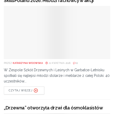
SkillsPoland 2026: Młodzi fachowcy w akcji
PRZEZ
KATARZYNA WDOWSKA
21 KWIETNIA 2026
0
W Zespole Szkół Drzewnych i Leśnych w Garbatce-Letnisku
spotkali się najlepsi młodzi stolarze i meblarze z całej Polski. 40
uczestników...
CZYTAJ WIĘCEJ
„Drzewna” otworzyła drzwi dla ósmoklasistów