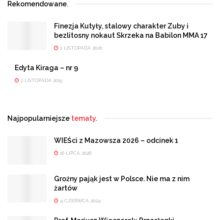
Rekomendowane
.
Finezja Kutyły, stalowy charakter Zuby i
bezlitosny nokaut Skrzeka na Babilon MMA 17
2 LISTOPADA 2020
Edyta Kiraga – nr 9
2 LISTOPADA 2015
Najpopularniejsze
tematy.
WIEŚci z Mazowsza 2026 – odcinek 1
16 LIPCA 2026
Groźny pająk jest w Polsce. Nie ma z nim
żartów
4 CZERWCA 2024