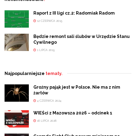
Raport z III ligi cz.2: Radomiak Radom
12 CZERWCA 2015
Będzie remont sali ślubów w Urzędzie Stanu
Cywilnego
1 LIPCA 2015
Najpopularniejsze
tematy.
Groźny pająk jest w Polsce. Nie ma z nim
żartów
4 CZERWCA 2024
WIEŚci z Mazowsza 2026 – odcinek 1
16 LIPCA 2026