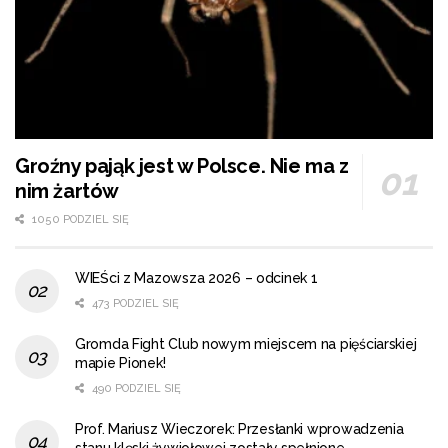
Groźny pająk jest w Polsce. Nie ma z
nim żartów
1050 PODZIEL SIĘ
WIEŚci z Mazowsza 2026 – odcinek 1
473 PODZIEL SIĘ
Gromda Fight Club nowym miejscem na pięściarskiej
mapie Pionek!
490 PODZIEL SIĘ
Prof. Mariusz Wieczorek: Przesłanki wprowadzenia
stanu klęski żywiołowej zostały spełnione