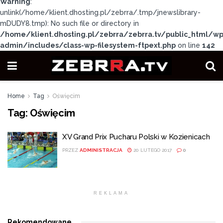
Warning
:
unlink(/home/klient.dhosting.pl/zebrra/.tmp/jnewslibrary-
mDUDY8.tmp): No such file or directory in
/home/klient.dhosting.pl/zebrra/zebrra.tv/public_html/wp
admin/includes/class-wp-filesystem-ftpext.php
on line
142
Home
Tag
Oświęcim
Tag:
Oświęcim
XV Grand Prix Pucharu Polski w Kozienicach
PRZEZ
ADMINISTRACJA
20 LUTEGO 2017
0
REKLAMA
Rekomendowane
.