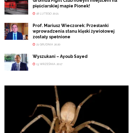
Gromda Fight Club nowym miejscem na
pięściarskiej mapie Pionek!
18 LUTEGO 2021
Prof. Mariusz Wieczorek: Przesłanki
wprowadzenia stanu klęski żywiołowej
zostały spełnione
21 GRUDNIA 2020
Wyszukani – Ayoub Sayed
13 WRZEŚNIA 2017