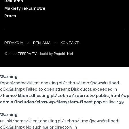
Reklama
Makiety reklamowe
Praca
REDAKCJA
REKLAMA
KONTAKT
© 2022
ZEBRRA.TV
- build by
Projekt-Net
.
Warning
:
fopen(/home/klient.dhosting.pl/zebrra/.tmp/jnewsfirstload-
oCklGs.tmp): Failed to open stream: Disk quota exceeded in
/home/klient.dhosting.pl/zebrra/zebrra.tv/public_html/wp
admin/includes/class-wp-filesystem-ftpext.php
on line
139
Warning
:
unlink(/home/klient.dhosting.pl/zebrra/.tmp/jnewsfirstload-
oCklGs.tmp): No such file or directory in