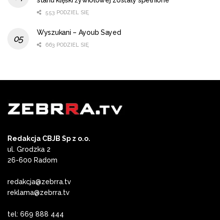
553 PODZIEL SIĘ
Wyszukani – Ayoub Sayed
663 PODZIEL SIĘ
Redakcja CBJB Sp z o.o.
ul. Grodzka 2
26-600 Radom
redakcja@zebrra.tv
reklama@zebrra.tv
tel: 669 888 444