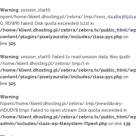
Warning
: session_start():
open(/home/klient.dhosting.pl/zebrra/.tmp//sess_d448a36921
O_RDWR) failed: Disk quota exceeded (122) in
/home/klient.dhosting.pl/zebrra/zebrra.tv/public_html/wp
content/plugins/pixelyoursite/includes/class-pys.php
on
line
325
Warning
: session_start(): Failed to read session data: files (path:
/home/klient.dhosting.pl/zebrra/.tmp/) in
/home/klient.dhosting.pl/zebrra/zebrra.tv/public_html/wp
content/plugins/pixelyoursite/includes/class-pys.php
on
line
325
Warning
:
fopen(/home/klient.dhosting.pl/zebrra/.tmp/jnewslibrary-
mDUDY8.tmp): Failed to open stream: Disk quota exceeded in
/home/klient.dhosting.pl/zebrra/zebrra.tv/public_html/wp
admin/includes/class-wp-filesystem-ftpext.php
on line
139