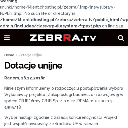
Warning
:
unlink(/home/klient.dhosting.pl/zebrra/.tmp/jnewslibrary-
lwPLhi.tmp): No such file or directory in
/home/klient.dhosting.pl/zebrra/zebrra.tv/public_html/wp
admin/includes/class-wp-filesystem-ftpext.php
on line
142
Home
Dotacje unijne
Dotacje unijne
Radom, 18.12.2018r
Niniejszym informujemy o rozpoczęciu postępowania wyboru
Wykonawcy projektu „Zakup usługi badawczo- rozwojowej w
spółce CBJB” firmy CBJB Sp. z o.o. nr RPMA.01.02.00-14-
a995/18
Wybór nastąpi zgodnie z zasadą konkurencyjności. Projekt
jest współfinansowany ze środków UE w ramach