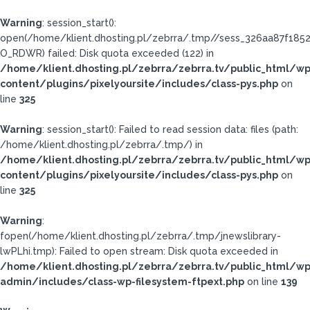
Warning
: session_start():
open(/home/klient.dhosting.pl/zebrra/.tmp//sess_326aa87f18
O_RDWR) failed: Disk quota exceeded (122) in
/home/klient.dhosting.pl/zebrra/zebrra.tv/public_html/wp
content/plugins/pixelyoursite/includes/class-pys.php
on
line
325
Warning
: session_start(): Failed to read session data: files (path:
/home/klient.dhosting.pl/zebrra/.tmp/) in
/home/klient.dhosting.pl/zebrra/zebrra.tv/public_html/wp
content/plugins/pixelyoursite/includes/class-pys.php
on
line
325
Warning
:
fopen(/home/klient.dhosting.pl/zebrra/.tmp/jnewslibrary-
lwPLhi.tmp): Failed to open stream: Disk quota exceeded in
/home/klient.dhosting.pl/zebrra/zebrra.tv/public_html/wp
admin/includes/class-wp-filesystem-ftpext.php
on line
139