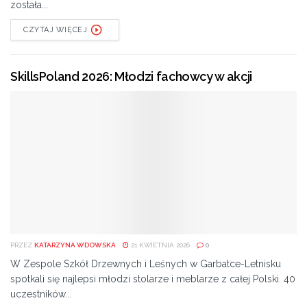
została...
Warsztaty DJ-skie skierowane są do dzieci i
CZYTAJ WIĘCEJ
młodzieży. Wstęp wolny.
Wstęp na wydarzenie jest bezpłatny. Start w niedzielę o
SkillsPoland 2026: Młodzi fachowcy w akcji
godzinie 12.00 w Pałacu Domaniowskim w Konary 8, 26-
432 Wieniawa.
Partnerem wydarzenia jest Samorząd Województwa
Mazowieckiego.
Na wydarzenie zapraszają organizatorzy: Pałac
Domaniowski, Fundacja Promocji i Rozwoju Zalewu
Domaniowskiego oraz firma Plan Crew.
PRZEZ
KATARZYNA WDOWSKA
21 KWIETNIA 2026
0
W Zespole Szkół Drzewnych i Leśnych w Garbatce-Letnisku
spotkali się najlepsi młodzi stolarze i meblarze z całej Polski. 40
uczestników...