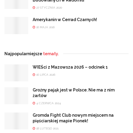
Budowlanych w Radomiu
27 STYCZNIA 2020
Amerykanin w Cerrad Czarnych!
16 MAJA 2016
Najpopularniejsze
tematy.
WIEŚci z Mazowsza 2026 – odcinek 1
16 LIPCA 2026
Groźny pająk jest w Polsce. Nie ma z nim
żartów
4 CZERWCA 2024
Gromda Fight Club nowym miejscem na
pięściarskiej mapie Pionek!
18 LUTEGO 2021