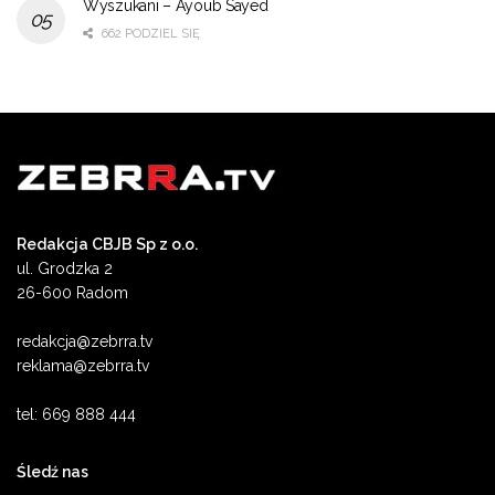
Wyszukani – Ayoub Sayed
662 PODZIEL SIĘ
Redakcja CBJB Sp z o.o.
ul. Grodzka 2
26-600 Radom
redakcja@zebrra.tv
reklama@zebrra.tv
tel: 669 888 444
Śledź nas