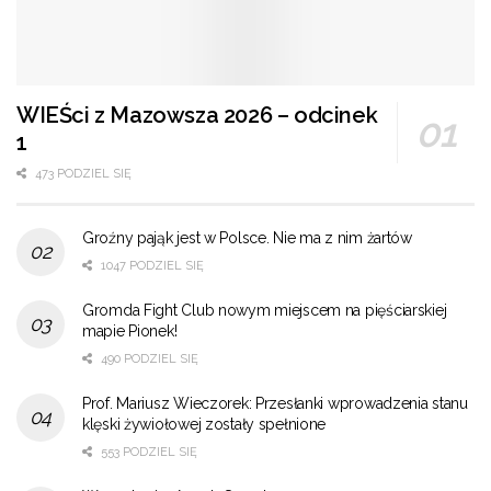
WIEŚci z Mazowsza 2026 – odcinek
1
473 PODZIEL SIĘ
Groźny pająk jest w Polsce. Nie ma z nim żartów
1047 PODZIEL SIĘ
Gromda Fight Club nowym miejscem na pięściarskiej
mapie Pionek!
490 PODZIEL SIĘ
Prof. Mariusz Wieczorek: Przesłanki wprowadzenia stanu
klęski żywiołowej zostały spełnione
553 PODZIEL SIĘ