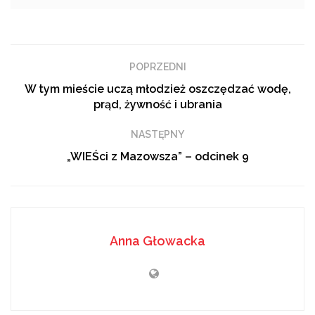
Muzyczna kariera artysty nabrała tempa w 2015 roku,
gdy Gromee wydał swój singiel zatytułowany „Follow
You”. Dziś jego utwory możemy usłyszeć nie tylko w
POPRZEDNI
Polsce, ale w wielu rozgłośniach radiowych za granicą.
W tym mieście uczą młodzież oszczędzać wodę,
Podobne
tematy
prąd, żywność i ubrania
NASTĘPNY
Z Europą za pan brat. Uczniowie ZSSiPO zdobywali
„WIEŚci z Mazowsza” – odcinek 9
doświadczenia we Włoszech
SkillsPoland 2026: Młodzi fachowcy w akcji
„Dla każdego jest miejsce na drodze” – kampania
radomskiej drogówki
Anna Głowacka
Warsztaty organizowane są w ramach projektu