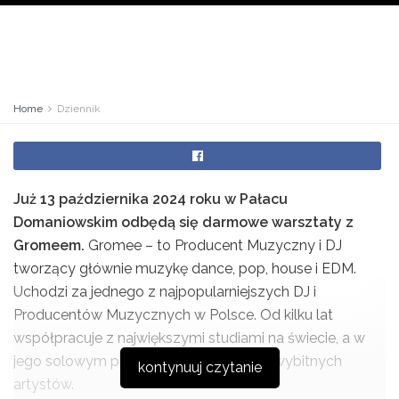
Home
Dziennik
Już 13 października 2024 roku w Pałacu
Domaniowskim odbędą się darmowe warsztaty z
Gromeem.
Gromee – to Producent Muzyczny i DJ
tworzący głównie muzykę dance, pop, house i EDM.
Uchodzi za jednego z najpopularniejszych DJ i
Producentów Muzycznych w Polsce. Od kilku lat
współpracuje z największymi studiami na świecie, a w
jego solowym projekcie śpiewało wielu wybitnych
kontynuuj czytanie
artystów.