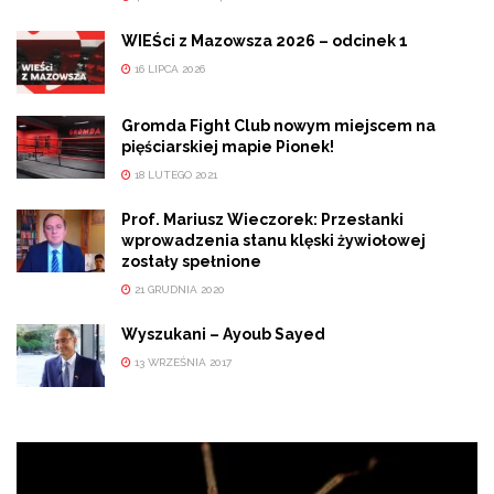
WIEŚci z Mazowsza 2026 – odcinek 1
16 LIPCA 2026
Gromda Fight Club nowym miejscem na
pięściarskiej mapie Pionek!
18 LUTEGO 2021
Prof. Mariusz Wieczorek: Przesłanki
wprowadzenia stanu klęski żywiołowej
zostały spełnione
21 GRUDNIA 2020
Wyszukani – Ayoub Sayed
13 WRZEŚNIA 2017