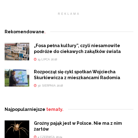
REKLAMA
Rekomendowane
.
„Fosa pełna kultury”, czyli niesamowite
podróże do ciekawych zakątków świata
19 LIPCA 2018
Rozpoczął się cykl spotkań Wojciecha
Skurkiewicza z mieszkańcami Radomia
30 SIERPNIA 2018
Najpopularniejsze
tematy.
Groźny pająk jest w Polsce. Nie ma z nim
żartów
4 CZERWCA 2024