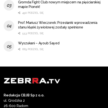
Gromda Fight Club nowym miejscem na pięściarskiej
mapie Pionek!
490 PODZIEL SIĘ
Prof. Mariusz Wieczorek: Przesłanki wprowadzenia
stanu klęski żywiołowej zostały spełnione
553 PODZIEL SIĘ
Wyszukani – Ayoub Sayed
663 PODZIEL SIĘ
Redakcja CBJB Sp z o.o.
ul. Grodzka 2
26-600 Radom