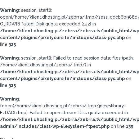
Warning
: session_start():
open(/home/klient.dhosting.pl/zebrra/.tmp//sess_ddcb6b988
O_RDWR) failed: Disk quota exceeded (122) in
/home/klient.dhosting.pl/zebrra/zebrra.tv/public_html/wp
content/plugins/pixelyoursite/includes/class-pys.php
on
line
325
Warning
: session_start(): Failed to read session data: files (path:
/home/klient.dhosting.pl/zebrra/.tmp/) in
/home/klient.dhosting.pl/zebrra/zebrra.tv/public_html/wp
content/plugins/pixelyoursite/includes/class-pys.php
on
line
325
Warning
:
fopen(/home/klient.dhosting.pl/zebrra/.tmp/jnewslibrary-
FzDAGh.tmp): Failed to open stream: Disk quota exceeded in
/home/klient.dhosting.pl/zebrra/zebrra.tv/public_html/wp
admin/includes/class-wp-filesystem-ftpext.php
on line
139