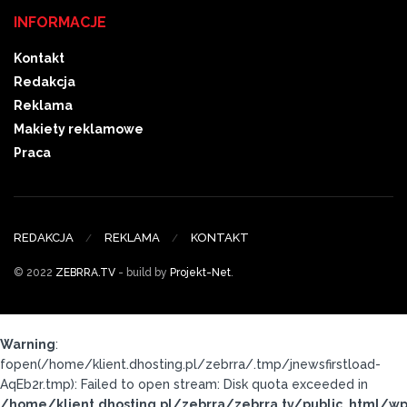
INFORMACJE
Kontakt
Redakcja
Reklama
Makiety reklamowe
Praca
REDAKCJA
REKLAMA
KONTAKT
© 2022
ZEBRRA.TV
- build by
Projekt-Net
.
Warning
:
fopen(/home/klient.dhosting.pl/zebrra/.tmp/jnewsfirstload-
AqEb2r.tmp): Failed to open stream: Disk quota exceeded in
/home/klient.dhosting.pl/zebrra/zebrra.tv/public_html/wp