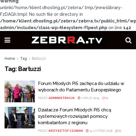
Warning
:
unlink(/home/klient.dhosting.pl/zebrra/.tmp/jnewslibrary-
FzDAGh.tmp): No such file or directory in
/home/klient.dhosting.pl/zebrra/zebrra.tv/public_html/wp
admin/includes/class-wp-filesystem-ftpext.php
on line
142
Home
Tag
Bartuzzi
Tag:
Bartuzzi
Forum Młodych PiS zachęca do udziału w
wyborach do Parlamentu Europejskiego
PRZEZ
ADMINISTRACJA
2 MAJA 2019
0
Działacze Forum Młodych PiS chcą
systemowych rozwiązań pomocy
kombatantom z regionu
PRZEZ
KRZYSZTOF CZABAN
14 LUTEGO 2018
0