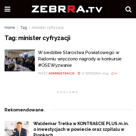
Home
Tag
minister cyfryzacji
Tag:
minister cyfryzacji
W siedzibie Starostwa Powiatowego w
Radomiu wręczono nagrody w konkursie
#OSEWyzwanie
PRZEZ
ADMINISTRACJA
27 WRZEŚNIA 2019
0
REKLAMA
Rekomendowane
.
Waldemar Trelka w KONTRAŚCIE PLUS m.in.
o inwestycjach w powiecie oraz szpitalu w
Pionkach