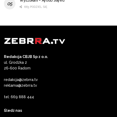
Wyszukani – Ayoub Sayed
663 PODZIEL SIĘ
Redakcja CBJB Sp z o.o.
ul. Grodzka 2
26-600 Radom
redakcja@zebrra.tv
reklama@zebrra.tv
tel: 669 888 444
Śledź nas