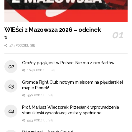
WIEŚci z Mazowsza 2026 – odcinek
1
473 PODZIEL SIĘ
Groźny pająk jest w Polsce. Nie ma z nim żartów
1048 PODZIEL SIĘ
Gromda Fight Club nowym miejscem na pięściarskiej
mapie Pionek!
490 PODZIEL SIĘ
Prof. Mariusz Wieczorek: Przesłanki wprowadzenia
stanu klęski żywiołowej zostały spełnione
553 PODZIEL SIĘ