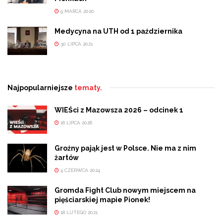
9 MARCA 2020
Medycyna na UTH od 1 października
30 LIPCA 2021
Najpopularniejsze
tematy.
WIEŚci z Mazowsza 2026 – odcinek 1
16 LIPCA 2026
Groźny pająk jest w Polsce. Nie ma z nim
żartów
4 CZERWCA 2024
Gromda Fight Club nowym miejscem na
pięściarskiej mapie Pionek!
18 LUTEGO 2021