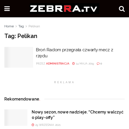
Home
Tag
Pelikan
Tag:
Pelikan
Broń Radom przegrała czwarty mecz z
rzędu
PRZEZ
ADMINISTRACJA
14 MAJA 2019
0
REKLAMA
Rekomendowane
.
Nowy sezon, nowe nadzieje. “Chcemy walczyć
o play-offy”
29 WRZEŚNIA 2021