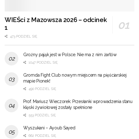
WIEŚci z Mazowsza 2026 – odcinek
1
473 PODZIEL SIĘ
Groźny pająk jest w Polsce. Nie ma z nim żartów
1047 PODZIEL SIĘ
Gromda Fight Club nowym miejscem na pięściarskiej
mapie Pionek!
490 PODZIEL SIĘ
Prof. Mariusz Wieczorek: Przesłanki wprowadzenia stanu
klęski żywiołowej zostały spełnione
553 PODZIEL SIĘ
Wyszukani – Ayoub Sayed
662 PODZIEL SIĘ