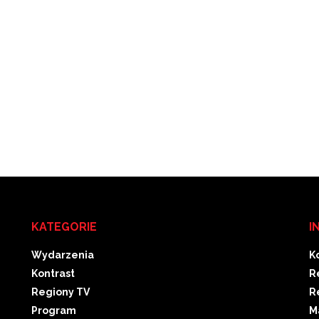
KATEGORIE
I
Wydarzenia
K
Kontrast
R
Regiony TV
R
Program
M