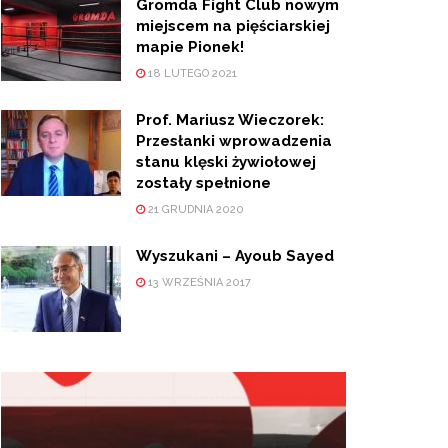
Gromda Fight Club nowym
miejscem na pięściarskiej
mapie Pionek!
18 LUTEGO 2021
Prof. Mariusz Wieczorek:
Przesłanki wprowadzenia
stanu klęski żywiołowej
zostały spełnione
21 GRUDNIA 2020
Wyszukani – Ayoub Sayed
13 WRZEŚNIA 2017