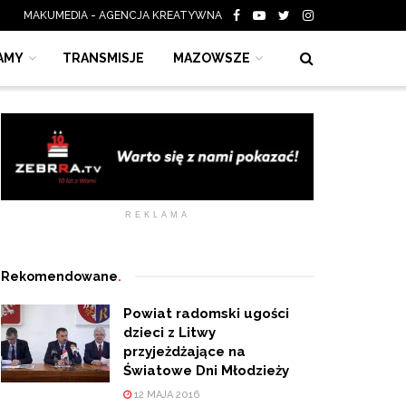
MAKUMEDIA - AGENCJA KREATYWNA
AMY
TRANSMISJE
MAZOWSZE
REKLAMA
Rekomendowane
.
Powiat radomski ugości
dzieci z Litwy
przyjeżdżające na
Światowe Dni Młodzieży
12 MAJA 2016