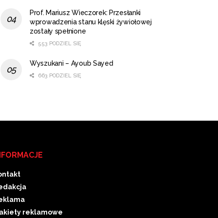
Prof. Mariusz Wieczorek: Przesłanki
wprowadzenia stanu klęski żywiołowej
zostały spełnione
553 PODZIEL SIĘ
Wyszukani – Ayoub Sayed
663 PODZIEL SIĘ
NFORMACJE
ontakt
edakcja
eklama
akiety reklamowe