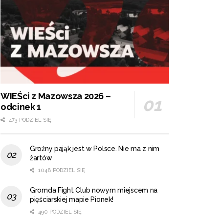
WIEŚci z Mazowsza 2026 –
odcinek 1
473 PODZIEL SIĘ
Groźny pająk jest w Polsce. Nie ma z nim
żartów
1048 PODZIEL SIĘ
Gromda Fight Club nowym miejscem na
pięściarskiej mapie Pionek!
490 PODZIEL SIĘ