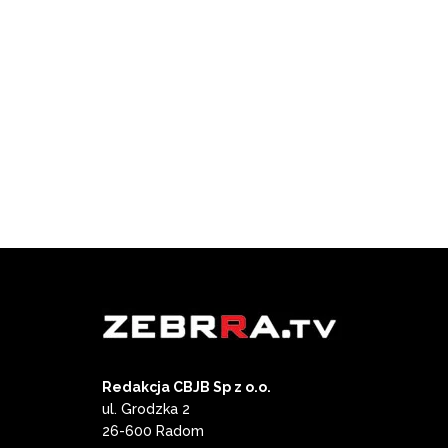
Redakcja CBJB Sp z o.o.
ul. Grodzka 2
26-600 Radom