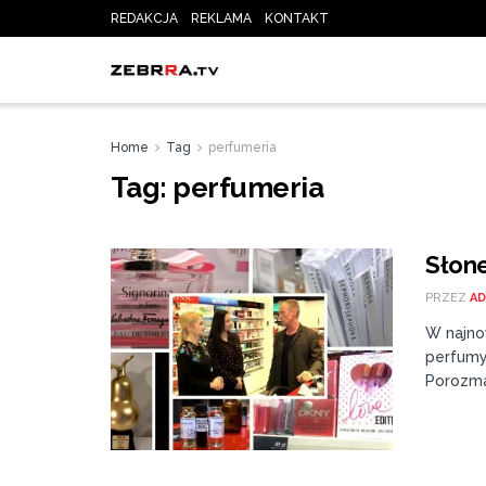
REDAKCJA
REKLAMA
KONTAKT
Home
Tag
perfumeria
Tag:
perfumeria
Słone
PRZEZ
AD
W najno
perfumy
Porozma