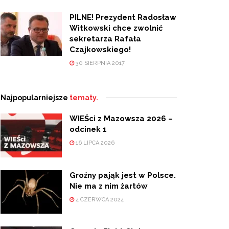
PILNE! Prezydent Radosław
Witkowski chce zwolnić
sekretarza Rafała
Czajkowskiego!
30 SIERPNIA 2017
Najpopularniejsze
tematy.
WIEŚci z Mazowsza 2026 –
odcinek 1
16 LIPCA 2026
Groźny pająk jest w Polsce.
Nie ma z nim żartów
4 CZERWCA 2024