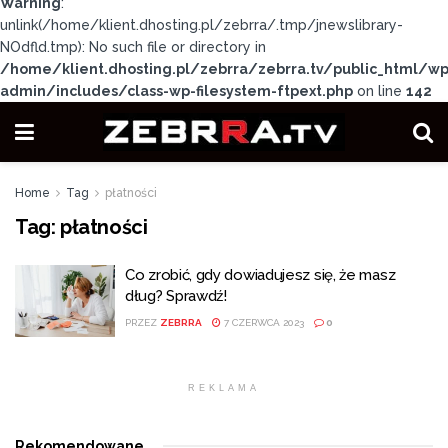
Warning
:
unlink(/home/klient.dhosting.pl/zebrra/.tmp/jnewslibrary-
NOdfld.tmp): No such file or directory in
/home/klient.dhosting.pl/zebrra/zebrra.tv/public_html/wp
admin/includes/class-wp-filesystem-ftpext.php
on line
142
Home
Tag
płatności
Tag:
płatności
Co zrobić, gdy dowiadujesz się, że masz
dług? Sprawdź!
PRZEZ
ZEBRRA
7 CZERWCA 2023
0
REKLAMA
Rekomendowane
.