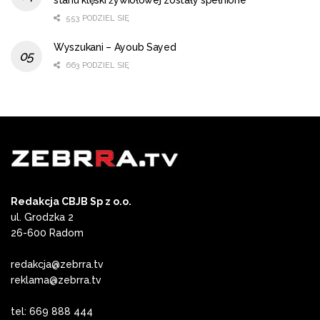
553 PODZIEL SIĘ
Wyszukani – Ayoub Sayed
663 PODZIEL SIĘ
Redakcja CBJB Sp z o.o.
ul. Grodzka 2
26-600 Radom
redakcja@zebrra.tv
reklama@zebrra.tv
tel: 669 888 444