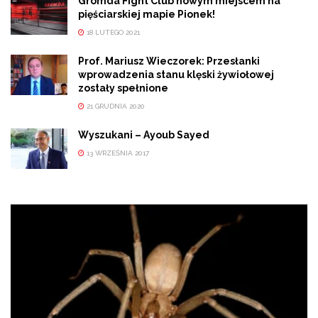
Gromda Fight Club nowym miejscem na
pięściarskiej mapie Pionek!
18 LUTEGO 2021
Prof. Mariusz Wieczorek: Przesłanki
wprowadzenia stanu klęski żywiołowej
zostały spełnione
21 GRUDNIA 2020
Wyszukani – Ayoub Sayed
13 WRZEŚNIA 2017