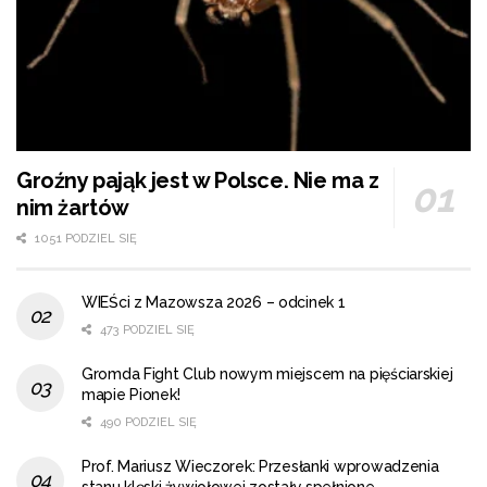
Groźny pająk jest w Polsce. Nie ma z
nim żartów
1051 PODZIEL SIĘ
WIEŚci z Mazowsza 2026 – odcinek 1
473 PODZIEL SIĘ
Gromda Fight Club nowym miejscem na pięściarskiej
mapie Pionek!
490 PODZIEL SIĘ
Prof. Mariusz Wieczorek: Przesłanki wprowadzenia
stanu klęski żywiołowej zostały spełnione