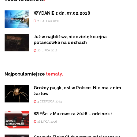
WYDANIE z dn. 07.02.2018
7 LUTEGO 2018
Już w najbliższą niedzielę kolejna
potańcówka na dechach
20 LIPCA 2018
Najpopularniejsze
tematy.
Groźny pająk jest w Polsce. Nie ma z nim
żartów
4 CZERWCA 2024
WIEŚci z Mazowsza 2026 – odcinek 1
16 LIPCA 2026