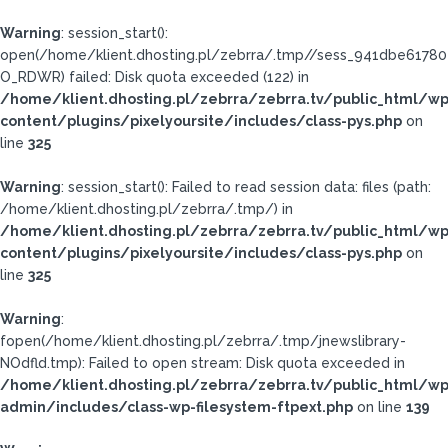
Warning
: session_start():
open(/home/klient.dhosting.pl/zebrra/.tmp//sess_941dbe6178
O_RDWR) failed: Disk quota exceeded (122) in
/home/klient.dhosting.pl/zebrra/zebrra.tv/public_html/wp
content/plugins/pixelyoursite/includes/class-pys.php
on
line
325
Warning
: session_start(): Failed to read session data: files (path:
/home/klient.dhosting.pl/zebrra/.tmp/) in
/home/klient.dhosting.pl/zebrra/zebrra.tv/public_html/wp
content/plugins/pixelyoursite/includes/class-pys.php
on
line
325
Warning
:
fopen(/home/klient.dhosting.pl/zebrra/.tmp/jnewslibrary-
NOdfld.tmp): Failed to open stream: Disk quota exceeded in
/home/klient.dhosting.pl/zebrra/zebrra.tv/public_html/wp
admin/includes/class-wp-filesystem-ftpext.php
on line
139