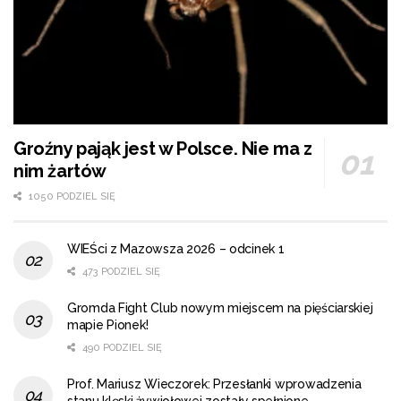
Groźny pająk jest w Polsce. Nie ma z
nim żartów
1050 PODZIEL SIĘ
WIEŚci z Mazowsza 2026 – odcinek 1
473 PODZIEL SIĘ
Gromda Fight Club nowym miejscem na pięściarskiej
mapie Pionek!
490 PODZIEL SIĘ
Prof. Mariusz Wieczorek: Przesłanki wprowadzenia
stanu klęski żywiołowej zostały spełnione