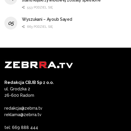
553 PODZIEL SIĘ
Wyszukani – Ayoub Sayed
663 PODZIEL SIĘ
Redakcja CBJB Sp z o.o.
ul. Grodzka 2
26-600 Radom
redakcja@zebrra.tv
reklama@zebrra.tv
tel: 669 888 444