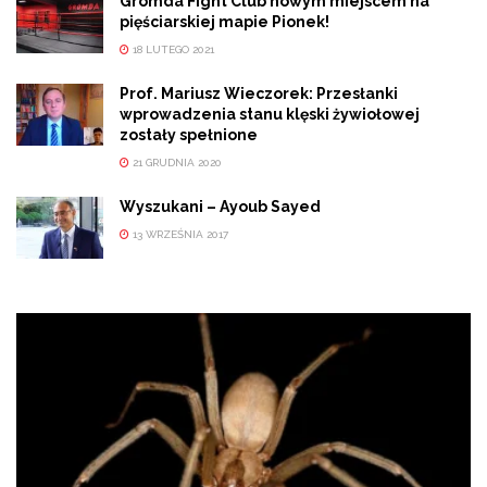
Gromda Fight Club nowym miejscem na
pięściarskiej mapie Pionek!
18 LUTEGO 2021
Prof. Mariusz Wieczorek: Przesłanki
wprowadzenia stanu klęski żywiołowej
zostały spełnione
21 GRUDNIA 2020
Wyszukani – Ayoub Sayed
13 WRZEŚNIA 2017