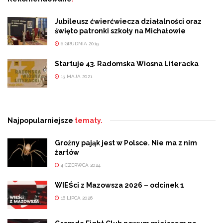
Jubileusz ćwierćwiecza działalności oraz
święto patronki szkoły na Michałowie
6 GRUDNIA 2019
Startuje 43. Radomska Wiosna Literacka
13 MAJA 2021
Najpopularniejsze
tematy.
Groźny pająk jest w Polsce. Nie ma z nim
żartów
4 CZERWCA 2024
WIEŚci z Mazowsza 2026 – odcinek 1
16 LIPCA 2026