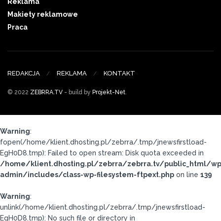
Reklama
Makiety reklamowe
Praca
REDAKCJA
REKLAMA
KONTAKT
© 2022
ZEBRRA.TV
- build by
Projekt-Net
.
Warning
:
fopen(/home/klient.dhosting.pl/zebrra/.tmp/jnewsfirstload-
EgH0D8.tmp): Failed to open stream: Disk quota exceeded in
/home/klient.dhosting.pl/zebrra/zebrra.tv/public_html/wp
admin/includes/class-wp-filesystem-ftpext.php
on line
139
Warning
:
unlink(/home/klient.dhosting.pl/zebrra/.tmp/jnewsfirstload-
EgH0D8.tmp): No such file or directory in