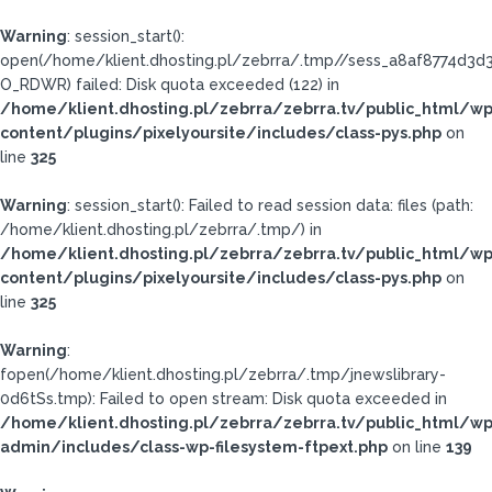
Warning
: session_start():
open(/home/klient.dhosting.pl/zebrra/.tmp//sess_a8af8774d3
O_RDWR) failed: Disk quota exceeded (122) in
/home/klient.dhosting.pl/zebrra/zebrra.tv/public_html/wp
content/plugins/pixelyoursite/includes/class-pys.php
on
line
325
Warning
: session_start(): Failed to read session data: files (path:
/home/klient.dhosting.pl/zebrra/.tmp/) in
/home/klient.dhosting.pl/zebrra/zebrra.tv/public_html/wp
content/plugins/pixelyoursite/includes/class-pys.php
on
line
325
Warning
:
fopen(/home/klient.dhosting.pl/zebrra/.tmp/jnewslibrary-
0d6tSs.tmp): Failed to open stream: Disk quota exceeded in
/home/klient.dhosting.pl/zebrra/zebrra.tv/public_html/wp
admin/includes/class-wp-filesystem-ftpext.php
on line
139