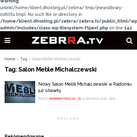
Warning
:
unlink(/home/klient.dhosting.pl/zebrra/.tmp/jnewslibrary-
0d6tSs.tmp): No such file or directory in
/home/klient.dhosting.pl/zebrra/zebrra.tv/public_html/wp
admin/includes/class-wp-filesystem-ftpext.php
on line
142
Home
Tag
Salon Meble Michalczewski
Tag:
Salon Meble Michalczewski
Nowy Salon Mebli Michalczewski w Radomiu
już otwarty
PRZEZ
ADMINISTRACJA
13 GRUDNIA 2018
0
REKLAMA
Rekomendowane
.