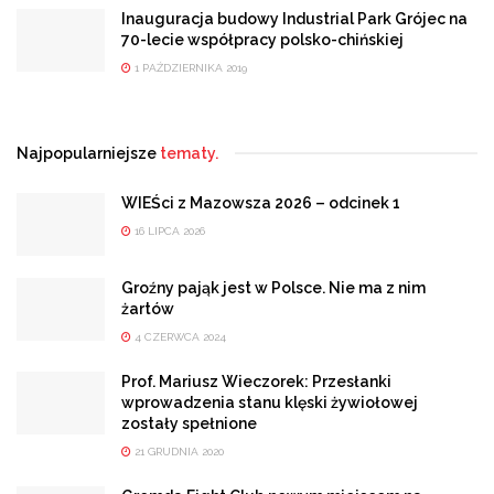
Inauguracja budowy Industrial Park Grójec na
70-lecie współpracy polsko-chińskiej
1 PAŹDZIERNIKA 2019
Najpopularniejsze
tematy.
WIEŚci z Mazowsza 2026 – odcinek 1
16 LIPCA 2026
Groźny pająk jest w Polsce. Nie ma z nim
żartów
4 CZERWCA 2024
Prof. Mariusz Wieczorek: Przesłanki
wprowadzenia stanu klęski żywiołowej
zostały spełnione
21 GRUDNIA 2020