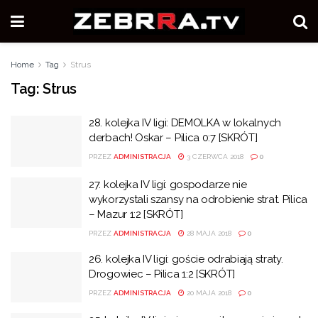
Home
Tag
Strus
Tag:
Strus
28. kolejka IV ligi: DEMOLKA w lokalnych
derbach! Oskar – Pilica 0:7 [SKRÓT]
PRZEZ
ADMINISTRACJA
3 CZERWCA 2018
0
27. kolejka IV ligi: gospodarze nie
wykorzystali szansy na odrobienie strat. Pilica
– Mazur 1:2 [SKRÓT]
PRZEZ
ADMINISTRACJA
28 MAJA 2018
0
26. kolejka IV ligi: goście odrabiają straty.
Drogowiec – Pilica 1:2 [SKRÓT]
PRZEZ
ADMINISTRACJA
20 MAJA 2018
0