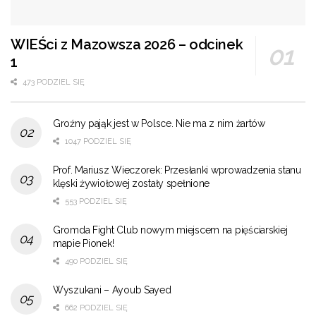
WIEŚci z Mazowsza 2026 – odcinek
1
473 PODZIEL SIĘ
Groźny pająk jest w Polsce. Nie ma z nim żartów
1047 PODZIEL SIĘ
Prof. Mariusz Wieczorek: Przesłanki wprowadzenia stanu
klęski żywiołowej zostały spełnione
553 PODZIEL SIĘ
Gromda Fight Club nowym miejscem na pięściarskiej
mapie Pionek!
490 PODZIEL SIĘ
Wyszukani – Ayoub Sayed
662 PODZIEL SIĘ