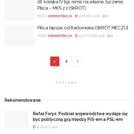
18. kolejka IV ligi: remis na własne życzenie.
Pilica – MKS 2:2 [SKRÓT]
PRZEZ
ADMINISTRACJA
31 MARCA 2018
0
Pilica lepsza od Radomiaka [SKRÓT MECZU]
PRZEZ
ADMINISTRACJA
14 STYCZNIA 2018
0
1
2
REKLAMA
Rekomendowane
.
Rafał Foryś: Podział województwa wydaje się
być polityczną grą między PiS-em a PSL-em
16 MARCA 2021