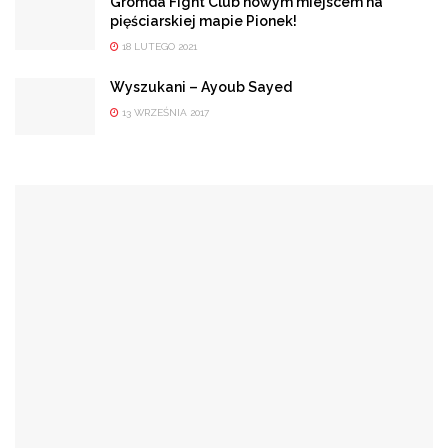
Gromda Fight Club nowym miejscem na
pięściarskiej mapie Pionek!
18 LUTEGO 2021
Wyszukani – Ayoub Sayed
13 WRZEŚNIA 2017