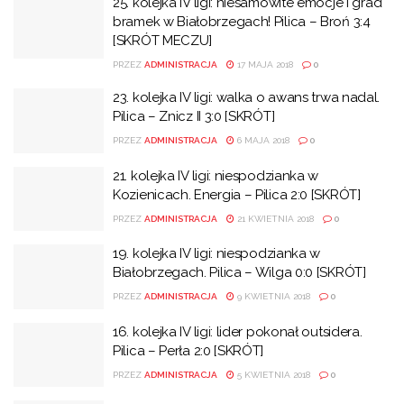
25. kolejka IV ligi: niesamowite emocje i grad
bramek w Białobrzegach! Pilica – Broń 3:4
[SKRÓT MECZU]
PRZEZ
ADMINISTRACJA
17 MAJA 2018
0
23. kolejka IV ligi: walka o awans trwa nadal.
Pilica – Znicz II 3:0 [SKRÓT]
PRZEZ
ADMINISTRACJA
6 MAJA 2018
0
21. kolejka IV ligi: niespodzianka w
Kozienicach. Energia – Pilica 2:0 [SKRÓT]
PRZEZ
ADMINISTRACJA
21 KWIETNIA 2018
0
19. kolejka IV ligi: niespodzianka w
Białobrzegach. Pilica – Wilga 0:0 [SKRÓT]
PRZEZ
ADMINISTRACJA
9 KWIETNIA 2018
0
16. kolejka IV ligi: lider pokonał outsidera.
Pilica – Perła 2:0 [SKRÓT]
PRZEZ
ADMINISTRACJA
5 KWIETNIA 2018
0