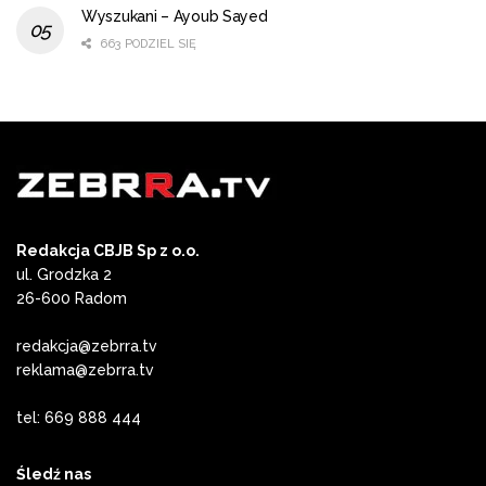
Wyszukani – Ayoub Sayed
czerwca b.r. w Hotelu Rubin podczas uroczystej Gali
663 PODZIEL SIĘ
Biznesu. Wydarzenie będzie wspaniałą okazją do
integracji całego środowiska gospodarczego i
nawiązania nowych kontaktów biznesowych.
Uroczystość uatrakcyjni koncert Jana Majewskiego z
zespołem.
Redakcja CBJB Sp z o.o.
ul. Grodzka 2
26-600 Radom
redakcja@zebrra.tv
reklama@zebrra.tv
tel: 669 888 444
Partnerem Strategicznym Wydarzenia jest Samorząd
Śledź nas