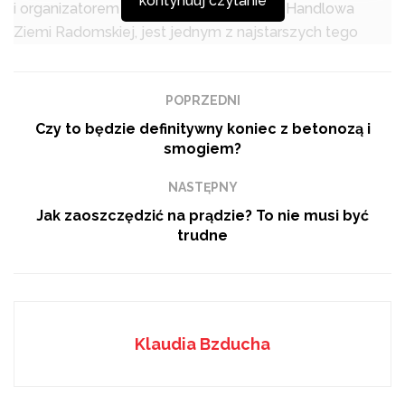
kontynuuj czytanie
i organizatorem jest Izba Przemysłowo-Handlowa
Ziemi Radomskiej, jest jednym z najstarszych tego
typu inicjatyw w Polsce. Od ponad 25 lat laureatami
Konkursu są
najlepsze firmy regionu radomskiego
, które
POPRZEDNI
dzięki odnoszonym sukcesom ekonomicznym,
profesjonalizmowi zarządzania i wprowadzaniu
Czy to będzie definitywny koniec z betonozą i
smogiem?
nowoczesnych technologii, wyróżniają się zarówno na
rynku lokalnym, jak i krajowym.
NASTĘPNY
Podobne
tematy
Jak zaoszczędzić na prądzie? To nie musi być
trudne
Czy degradacja ogniwa w iPhone 13 Pro to planowane
postarzanie, czy nieunikniona fizyka?
GOZ to inwestycja w przyszłość, nie koszt
Jak wybrać doradcę podatkowego – wskazówki i
Klaudia Bzducha
porady