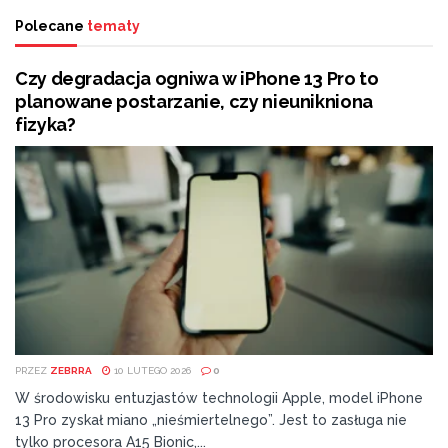
Polecane
tematy
Ideą Konkursu jest promocja najlepszych firm ziemi
Czy degradacja ogniwa w iPhone 13 Pro to
radomskiej, postaw aktywności gospodarczej,
planowane postarzanie, czy nieunikniona
innowacyjności oraz wysokiego poziomu oferowanych
fizyka?
usług, stanowiących inspirację do rozwoju firm, a tym
samym naszego regionu.
W całej historii Konkursu Kapituła wyłoniła i nagrodziła
statuetkami „Granitowego Tulipana” w różnych
kategoriach ponad 85 laureatów. Konkurs zyskał duże
uznanie zarówno samych uczestników, jak i sponsorów
oraz partnerów i na stałe wpisał się do kalendarza
najbardziej prestiżowych wydarzeń w regionie.
PRZEZ
ZEBRRA
10 LUTEGO 2026
0
W tegorocznej edycji Konkursu „Granitowy Tulipan”
W środowisku entuzjastów technologii Apple, model iPhone
Kapituła podjęła decyzję o przyznaniu nominacji w 6
13 Pro zyskał miano „nieśmiertelnego”. Jest to zasługa nie
kategoriach.
tylko procesora A15 Bionic,...