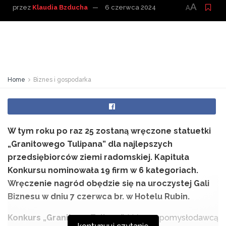
A
przez
Klaudia Bzducha
6 czerwca 2024
A
Home
Biznes i gospodarka
W tym roku po raz 25 zostaną wręczone statuetki
„Granitowego Tulipana” dla najlepszych
przedsiębiorców ziemi radomskiej. Kapituła
Konkursu nominowała 19 firm w 6 kategoriach.
Wręczenie nagród obędzie się na uroczystej Gali
Biznesu w dniu 7 czerwca br. w Hotelu Rubin.
Konkurs „Granitowy Tulipan”
, którego pomysłodawcą